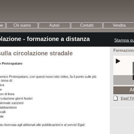
me
Chi siamo
Autori
Contatti
Vendita
olazione - formazione a distanza
Stampa qu
Formazione
ulla circolazione stradale
 Protospataro
enico Protospataro, con questi nuovi otto video, fa il punto sulle più
n tema di:
rica
A
ne
on di linea
Egaf TV
rcolazione giorni festivi
iennale sanzioni
ntiabbandono
alli
ale
ta riservata agli abbonati alle pubblicazioni e ai servizi Egaf.