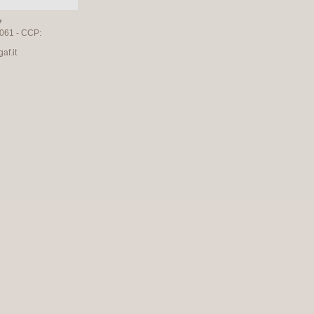
7
061 - CCP:
f.it