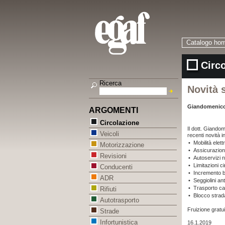
Catalogo ho
Circ
Ricerca
Novità s
Giandomenico
ARGOMENTI
Circolazione
Il dott. Giandom
Veicoli
recenti novità i
•
Mobilità elett
Motorizzazione
•
Assicurazio
Revisioni
•
Autoservizi n
•
Limitazioni ci
Conducenti
•
Incremento b
ADR
•
Seggiolini a
•
Trasporto cav
Rifiuti
•
Blocco strad
Autotrasporto
Fruizione gratui
Strade
Infortunistica
16.1.2019