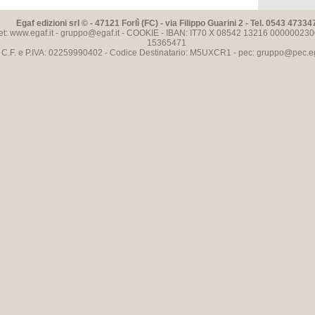
Egaf edizioni srl © - 47121 Forlì (FC) - via Filippo Guarini 2 - Tel. 0543 47334
et: www.egaf.it -
gruppo@egaf.it
-
COOKIE
- IBAN: IT70 X 08542 13216 000000230
15365471
C.F. e P.IVA: 02259990402 - Codice Destinatario: M5UXCR1 - pec:
gruppo@pec.ega