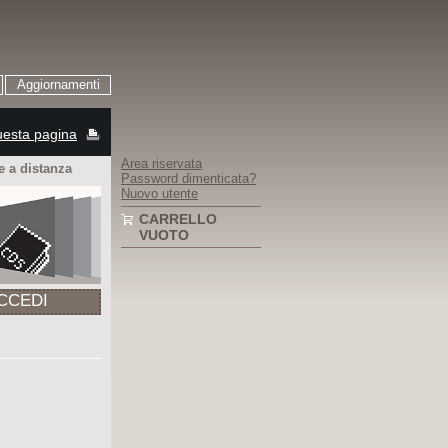
Aggiornamenti
esta pagina
Area riservata
 a distanza
Password dimenticata?
Nuovo utente
CARRELLO
VUOTO
CCEDI