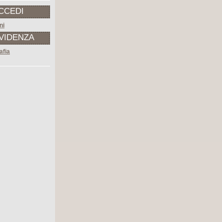
CCEDI
ni
EVIDENZA
afia