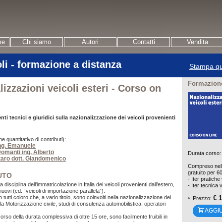
me
Chi siamo
Autori
Contatti
Vendita
li - formazione a distanza
Stampa qu
Formazione
izzazioni veicoli esteri - Corso on
i tecnici e giuridici sulla nazionalizzazione dei veicoli provenienti
ne quantitativo di contributi):
ing. Emanuele
omanti ing. Alberto
Durata corso:
aro dott. Giandomenico
Compreso nell
gratuito per 6
UTO
- Iter pratiche 
 la disciplina dell'immatricolazione in Italia dei veicoli provenienti dall’estero,
- Iter tecnica v
 nuovi (cd. “veicoli di importazione parallela”).
€ 
 tutti coloro che, a vario titolo, sono coinvolti nella nazionalizzazione dei
Prezzo:
della Motorizzazione civile, studi di consulenza automobilistica, operatori
AGGI
corso della durata complessiva di oltre 15 ore, sono facilmente fruibili in