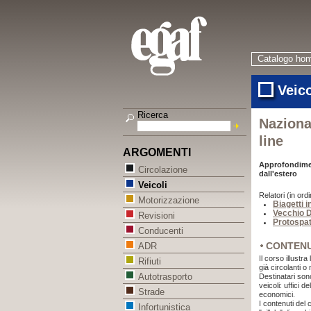
Catalogo ho
Veico
Ricerca
Nazional
line
ARGOMENTI
Approfondiment
Circolazione
dall'estero
Veicoli
Relatori (in ordi
Motorizzazione
Biagetti 
Vecchio D
Revisioni
Protospat
Conducenti
CONTEN
ADR
Il corso illustra
Rifiuti
già circolanti o
Autotrasporto
Destinatari sono
veicoli: uffici 
Strade
economici.
I contenuti del 
Infortunistica