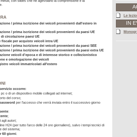
chi minuti, con slides che ne agevolano la comprensione e la
e.
A
Le lezio
URA
IN 
zione / prima iscrizione dei veicoli provenienti dall'estero in
Monogr
zione / prima iscrizione dei veicoli provenienti da paesi UE
di circolazione paesi UE
 fiscale per acquisto veicoli intra UE
zione / prima iscrizione dei veicoli provenienti da paesi SEE
zione / prima iscrizione dei veicoli provenienti da paesi extra UE
zione veicoli d'epoca e di interesse storico e collezionistico
ne e omologazione dei veicoli
stro veicoli immatricolati all’estero
ONI
 servizio occorre:
 pc o di un dispositivo mobile collegati ad internet;
porto del corso;
password
per l'accesso che verrà inviata entro il successivo giorno
nsente
:
ente
;
i
agli autori;
line H24 (per tutto l’arco delle 24 ore giornaliere), salvo i tempi tecnici di
 del sistema;
r 60 giorni
.