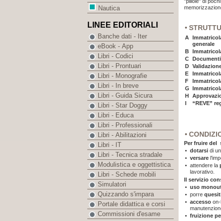
"pillole" di po
memorizzazion
Nautica
LINEE EDITORIALI
STRUTT
Banche dati - Iter
A
Immatricola
generale
eBook - App
B
Immatricola
Libri - Codici
C
Documenti 
Libri - Prontuari
D
Validazione
E
Immatricola
Libri - Monografie
F
Immatricola
Libri - In breve
G
Immatricola
Libri - Guida Sicura
H
Approvazio
I
“REVE” regi
Libri - Star Doggy
Libri - Educa
Libri - Professionali
CONDIZI
Libri - Abilitazioni
Per fruire del
Libri - IT
•
dotarsi
di un
Libri - Tecnica stradale
•
versare
l'im
Modulistica e oggettistica
•
attendere la
lavorativo.
Libri - Schede mobili
Il servizio co
Simulatori
•
uso monout
Quizzando s'impara
•
porre
quesit
•
accesso
on-
Portale didattica e corsi
manutenzione
Commissioni d'esame
•
fruizione pe