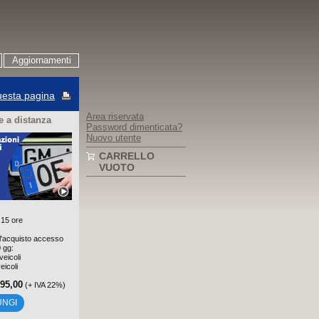
Aggiornamenti
esta pagina
Area riservata
 a distanza
Password dimenticata?
Nuovo utente
CARRELLO
VUOTO
 15 ore
'acquisto accesso
0 gg:
veicoli
eicoli
195,00
(+ IVA 22%)
UNGI