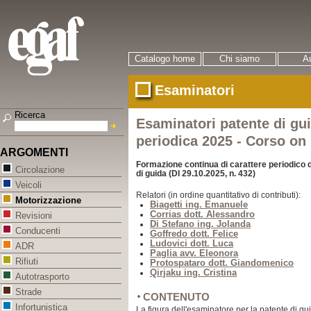
Catalogo home
Chi siamo
Au
Esaminatori
Ricerca
Esaminatori patente di gu
periodica 2025 - Corso on 
ARGOMENTI
Formazione continua di carattere periodico d
Circolazione
di guida (DI 29.10.2025, n. 432)
Veicoli
Relatori (in ordine quantitativo di contributi):
Motorizzazione
Biagetti ing. Emanuele
Corrias dott. Alessandro
Revisioni
Di Stefano ing. Jolanda
Conducenti
Goffredo dott. Felice
Ludovici dott. Luca
ADR
Paglia avv. Eleonora
Rifiuti
Protospataro dott. Giandomenico
Qirjaku ing. Cristina
Autotrasporto
Strade
CONTENUTO
Infortunistica
La figura dell'esaminatore per la patente di gu