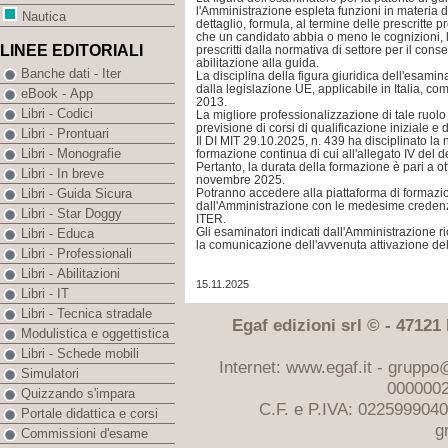
l'Amministrazione espleta funzioni in materia di
Nautica
dettaglio, formula, al termine delle prescritte pr
che un candidato abbia o meno le cognizioni, 
LINEE EDITORIALI
prescritti dalla normativa di settore per il co
abilitazione alla guida.
Banche dati - Iter
La disciplina della figura giuridica dell'esami
dalla legislazione UE, applicabile in Italia, come
eBook - App
2013.
Libri - Codici
La migliore professionalizzazione di tale ruolo 
previsione di corsi di qualificazione iniziale e
Libri - Prontuari
Il DI MIT 29.10.2025, n. 439 ha disciplinato la
Libri - Monografie
formazione continua di cui all'allegato IV del d
Pertanto, la durata della formazione è pari a o
Libri - In breve
novembre 2025.
Potranno accedere alla piattaforma di formazio
Libri - Guida Sicura
dall'Amministrazione con le medesime credenzia
Libri - Star Doggy
ITER.
Gli esaminatori indicati dall'Amministrazione 
Libri - Educa
la comunicazione dell'avvenuta attivazione del
Libri - Professionali
Libri - Abilitazioni
15.11.2025
Libri - IT
Libri - Tecnica stradale
Egaf edizioni srl © - 47121 F
Modulistica e oggettistica
Libri - Schede mobili
Internet: www.egaf.it -
gruppo@
Simulatori
0000002
Quizzando s'impara
C.F. e P.IVA: 022599904
Portale didattica e corsi
g
Commissioni d'esame