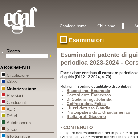
Catalogo home
Chi siamo
Au
Esaminatori
Ricerca
Esaminatori patente di gu
periodica 2023-2024 - Cors
ARGOMENTI
Formazione continua di carattere periodico d
Circolazione
di guida (DI 12.12.2024, n. 70)
Veicoli
Relatori (in ordine quantitativo di contributi):
Motorizzazione
Biagetti ing. Emanuele
Cortesi dott. Francesco
Revisioni
Di Stefano ing. Jolanda
Conducenti
Goffredo dott. Felice
Liuzzi dott.ssa Claudia
ADR
Protospataro dott. Giandomenico
Rifiuti
Stella prof. Giacomo
Autotrasporto
CONTENUTO
Strade
La figura dell'esaminatore per la patente di gu
Infortunistica
l'Amministrazione espleta funzioni in materia di