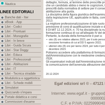
dettaglio, formula, al termine delle prescritte pr
Nautica
che un candidato abbia o meno le cognizioni, 
prescritti dalla normativa di settore per il co
abilitazione alla guida.
LINEE EDITORIALI
La disciplina della figura giuridica dell'esami
Banche dati - Iter
dalla legislazione UE, applicabile in Italia, come
2013.
eBook - App
La migliore professionalizzazione di tale ruolo 
Libri - Codici
previsione di corsi di qualificazione iniziale e
Il DI MIT 12.12.2024, n. 70 ha disciplinato la 
Libri - Prontuari
formazione continua di cui all'allegato IV del d
Pertanto, la durata della formazione è pari a:
Libri - Monografie
•
otto (8) ore relative allanno 2023, per il solo pers
Libri - In breve
sessione formativa di cui al DD 5 agosto 2022;
Libri - Guida Sicura
•
ulteriori otto (8) ore per lanno 2024, per tutto il pe
dicembre 2023.
Libri - Star Doggy
Potranno accedere alla piattaforma di formazio
Libri - Educa
dallAmministrazione con le medesime credenzia
ITER.
Libri - Professionali
Gli esaminatori indicati dall'Amministrazione 
Libri - Abilitazioni
la comunicazione dell'avvenuta attivazione del
Libri - IT
Libri - Tecnica stradale
20.12.2024
Modulistica e oggettistica
Egaf edizioni srl © - 47121 F
Libri - Schede mobili
Simulatori
Quizzando s'impara
Internet: www.egaf.it -
gruppo@
Portale didattica e corsi
0000002
Commissioni d'esame
C.F. e P.IVA: 022599904