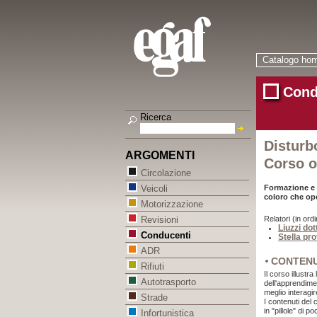
Catalogo ho
Cond
Ricerca
Disturb
ARGOMENTI
Corso o
Circolazione
Formazione e s
Veicoli
coloro che ope
Motorizzazione
Relatori (in ordi
Revisioni
Liuzzi do
Conducenti
Stella pr
ADR
CONTEN
Rifiuti
Il corso illustr
Autotrasporto
dell'apprendimen
meglio interagi
Strade
I contenuti del 
in "pillole" di
Infortunistica