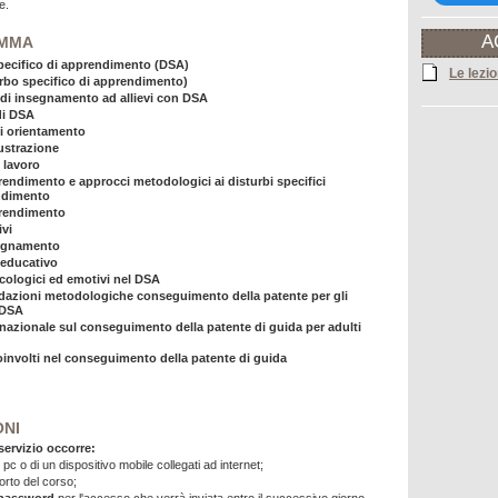
e.
A
MMA
pecifico di apprendimento (DSA)
Le lezio
rbo specifico di apprendimento)
di insegnamento ad allievi con DSA
i​ ​DSA
di orientamento
rustrazione
 lavoro
prendimento e approcci metodologici ai disturbi specifici
ndimento
pprendimento
ivi
nsegnamento
educativo
icologici ed emotivi nel DSA
zioni metodologiche conseguimento della patente per gli
 DSA
nazionale sul conseguimento della patente di guida per adulti
oinvolti nel conseguimento della patente di guida
ONI
 servizio occorre:
 pc o di un dispositivo mobile collegati ad internet;
porto del corso;