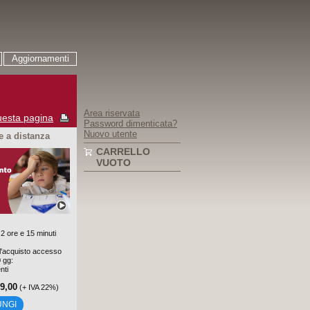
Aggiornamenti
Area riservata
esta pagina
Password dimenticata?
Nuovo utente
 a distanza
CARRELLO
VUOTO
2 ore e 15 minuti
'acquisto accesso
0 gg:
nti
59,00
(+ IVA 22%)
UNGI