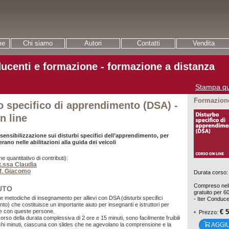
me
Chi siamo
Autori
Contatti
Vendita
ucenti e formazione - formazione a distanza
Stampa qu
Formazione
o specifico di apprendimento (DSA) -
n line
ensibilizzazione sui disturbi specifici dell’apprendimento, per
rano nelle abilitazioni alla guida dei veicoli
ne quantitativo di contributi):
tt.ssa Claudia
of. Giacomo
Durata corso: 
Compreso nell
UTO
gratuito per 6
a le metodiche di insegnamento per allievi con DSA (disturbi specifici
- Iter Conduce
to) che costituisce un importante aiuto per insegnanti e istruttori per
€ 
re con queste persone.
Prezzo:
corso della durata complessiva di 2 ore e 15 minuti, sono facilmente fruibili
AGGI
 pochi minuti, ciascuna con slides che ne agevolano la comprensione e la