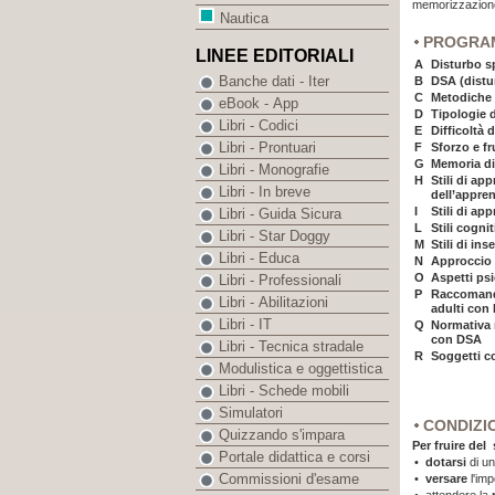
memorizzazion
Nautica
PROGRA
LINEE EDITORIALI
A
Disturbo s
Banche dati - Iter
B
DSA (distu
C
Metodiche 
eBook - App
D
Tipologie d
Libri - Codici
E
Difficoltà 
Libri - Prontuari
F
Sforzo e f
G
Memoria di
Libri - Monografie
H
Stili di ap
Libri - In breve
dell’appre
I
Stili di a
Libri - Guida Sicura
L
Stili cognit
Libri - Star Doggy
M
Stili di i
Libri - Educa
N
Approccio 
O
Aspetti ps
Libri - Professionali
P
Raccomanda
Libri - Abilitazioni
adulti con
Libri - IT
Q
Normativa 
con DSA
Libri - Tecnica stradale
R
Soggetti c
Modulistica e oggettistica
Libri - Schede mobili
Simulatori
CONDIZI
Quizzando s'impara
Per fruire del
Portale didattica e corsi
•
dotarsi
di un
Commissioni d'esame
•
versare
l'im