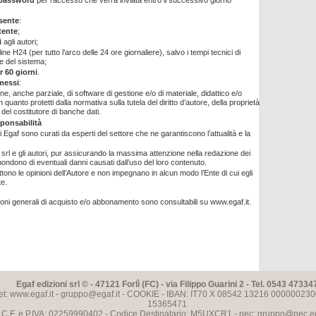
password
per l'accesso che verrà inviata entro il successivo giorno
nsente
:
ente
;
i
agli autori;
line H24 (per tutto l’arco delle 24 ore giornaliere), salvo i tempi tecnici di
 del sistema;
r 60 giorni
.
messi
:
ne, anche parziale, di software di gestione e/o di materiale, didattico e/o
n quanto protetti dalla normativa sulla tutela del diritto d’autore, della proprietà
e del costitutore di banche dati.
sponsabilità
ti Egaf sono curati da esperti del settore che ne garantiscono l’attualità e la
 srl e gli autori, pur assicurando la massima attenzione nella redazione dei
spondono di eventuali danni causati dall’uso del loro contenuto.
flettono le opinioni dell’Autore e non impegnano in alcun modo l’Ente di cui egli
te.
ioni generali di acquisto e/o abbonamento sono consultabili su www.egaf.it.
Egaf edizioni srl © - 47121 Forlì (FC) - via Filippo Guarini 2 - Tel. 0543 47334
et: www.egaf.it -
gruppo@egaf.it
-
COOKIE
- IBAN: IT70 X 08542 13216 000000230
15365471
C.F. e P.IVA: 02259990402 - Codice Destinatario: M5UXCR1 - pec:
gruppo@pec.ega