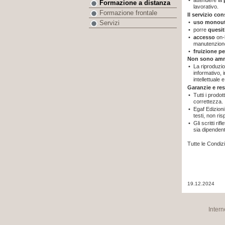
•
attendere la
Formazione a distanza
lavorativo.
Formazione frontale
Il servizio co
•
uso monout
Servizi
•
porre
quesit
•
accesso
on-
manutenzione
•
fruizione pe
Non sono am
•
La riproduzio
informativo, i
intellettuale 
Garanzie e re
•
Tutti i prodot
correttezza.
•
Egaf Edizioni
testi, non ri
•
Gli scritti ri
sia dipenden
Tutte le Condiz
19.12.2024
Intern