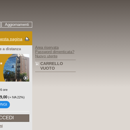
Aggiornamenti
esta pagina
Area riservata
 a distanza
Password dimenticata?
Nuovo utente
CARRELLO
VUOTO
 6 ore
99,00
(+ IVA 22%)
UNGI
CCEDI
ni