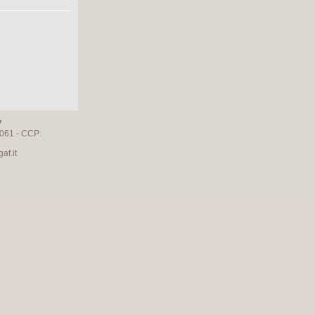
7
061 - CCP:
f.it