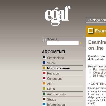
Catalogo ho
Esam
Ricerca
Esamina
on line
ARGOMENTI
Qualificazione
Circolazione
della patente
Veicoli
Relatori (in ordi
Motorizzazione
Ferrannin
Cortesi d
Revisioni
Di Stefan
Conducenti
CONTEN
ADR
Corso per l'abil
Rifiuti
conseguimento 
Autotrasporto
I contenuti del 
del programma p
Strade
vigore dal 19.
s.m.i.).
Infortunistica