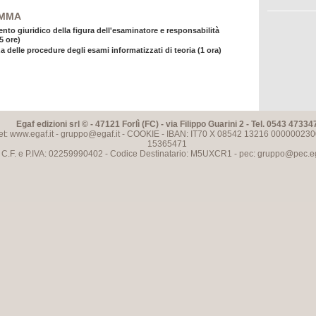
MMA
to giuridico della figura dell'esaminatore e responsabilità
5 ore)
delle procedure degli esami informatizzati di teoria (1 ora)
Egaf edizioni srl © - 47121 Forlì (FC) - via Filippo Guarini 2 - Tel. 0543 47334
et: www.egaf.it -
gruppo@egaf.it
-
COOKIE
- IBAN: IT70 X 08542 13216 000000230
15365471
C.F. e P.IVA: 02259990402 - Codice Destinatario: M5UXCR1 - pec:
gruppo@pec.ega