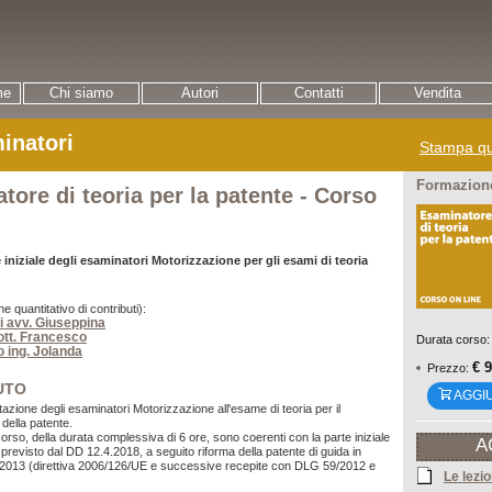
me
Chi siamo
Autori
Contatti
Vendita
inatori
Stampa qu
Formazione
tore di teoria per la patente - Corso
 iniziale degli esaminatori Motorizzazione per gli esami di teoria
ne quantitativo di contributi):
i avv. Giuseppina
ott. Francesco
Durata corso:
o ing. Jolanda
€ 
Prezzo:
UTO
AGGI
itazione degli esaminatori Motorizzazione all'esame di teoria per il
della patente.
corso, della durata complessiva di 6 ore, sono coerenti con la parte iniziale
A
revisto dal DD 12.4.2018, a seguito riforma della patente di guida in
1.2013 (direttiva 2006/126/UE e successive recepite con DLG 59/2012 e
Le lezio