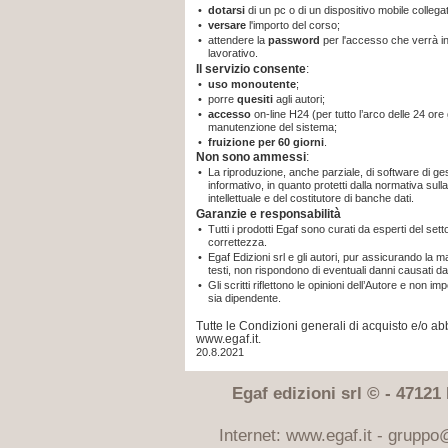
•
dotarsi
di un pc o di un dispositivo mobile collegat
•
versare
l'importo del corso;
•
attendere la
password
per l'accesso che verrà in
lavorativo.
Il servizio consente
:
•
uso monoutente
;
•
porre
quesiti
agli autori;
•
accesso
on-line H24 (per tutto l’arco delle 24 ore 
manutenzione del sistema;
•
fruizione per 60 giorni
.
Non sono ammessi
:
•
La riproduzione, anche parziale, di software di gest
informativo, in quanto protetti dalla normativa sulla 
intellettuale e del costitutore di banche dati.
Garanzie e responsabilità
•
Tutti i prodotti Egaf sono curati da esperti del sett
correttezza.
•
Egaf Edizioni srl e gli autori, pur assicurando la 
testi, non rispondono di eventuali danni causati da
•
Gli scritti riflettono le opinioni dell’Autore e non i
sia dipendente.
Tutte le Condizioni generali di acquisto e/o 
www.egaf.it.
20.8.2021
Egaf edizioni srl © - 47121 F
Internet: www.egaf.it -
gruppo@