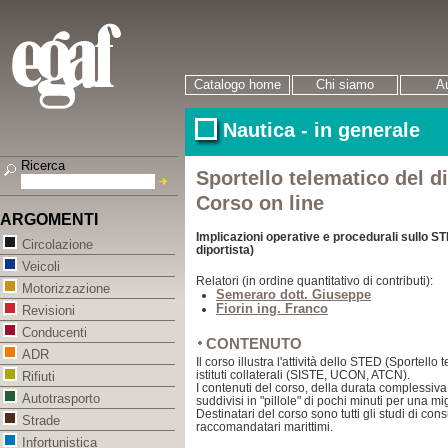
Catalogo home
Chi siamo
Au
Nautica - in generale
Ricerca
Sportello telematico del d
Corso on line
ARGOMENTI
Implicazioni operative e procedurali sullo ST
Circolazione
diportista)
Veicoli
Relatori (in ordine quantitativo di contributi):
Motorizzazione
Semeraro dott. Giuseppe
Fiorin ing. Franco
Revisioni
Conducenti
CONTENUTO
ADR
Il corso illustra l'attività dello STED (Sportello 
istituti collaterali (SISTE, UCON, ATCN).
Rifiuti
I contenuti del corso, della durata complessiva
Autotrasporto
suddivisi in "pillole" di pochi minuti per una migl
Destinatari del corso sono tutti gli studi di con
Strade
raccomandatari marittimi.
Infortunistica