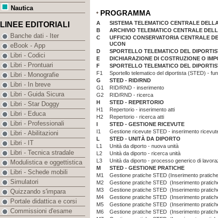
Nautica
PROGRAMMA
A
SISTEMA TELEMATICO CENTRALE DELLA 
LINEE EDITORIALI
B
ARCHIVIO TELEMATICO CENTRALE DELLE
Banche dati - Iter
C
UFFICIO CONSERVATORIA CENTRALE DE
UCON
eBook - App
D
SPORTELLO TELEMATICO DEL DIPORTIST
Libri - Codici
E
DICHIARAZIONE DI COSTRUZIONE O IMP
Libri - Prontuari
F
SPORTELLO TELEMATICO DEL DIPORTIST
F1
Sportello telematico del diportista (STED) - fun
Libri - Monografie
G
STED - RID/RND
Libri - In breve
G1
RID/RND - inserimento
Libri - Guida Sicura
G2
RID/RND - ricerca
H
STED - REPERTORIO
Libri - Star Doggy
H1
Repertorio - inserimento atti
Libri - Educa
H2
Repertorio - ricerca atti
Libri - Professionali
I
STED - GESTIONE RICEVUTE
I1
Gestione ricevute STED - inserimento ricevut
Libri - Abilitazioni
L
STED - UNITÀ DA DIPORTO
Libri - IT
L1
Unità da diporto - nuova unità
Libri - Tecnica stradale
L2
Unità da diporto - ricerca unità
L3
Unità da diporto - processo generico di lavora
Modulistica e oggettistica
M
STED - GESTIONE PRATICHE
Libri - Schede mobili
M1
Gestione pratiche STED (Inserimento pratiche)
Simulatori
M2
Gestione pratiche STED (Inserimento pratich
M3
Gestione pratiche STED (Inserimento pratiche
Quizzando s'impara
M4
Gestione pratiche STED (Inserimento pratiche
Portale didattica e corsi
M5
Gestione pratiche STED (Inserimento pratiche) 
Commissioni d'esame
M6
Gestione pratiche STED (Inserimento pratiche