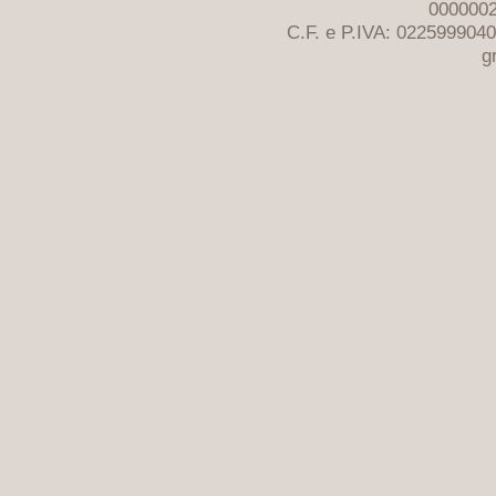
0000002
C.F. e P.IVA: 022599904
g