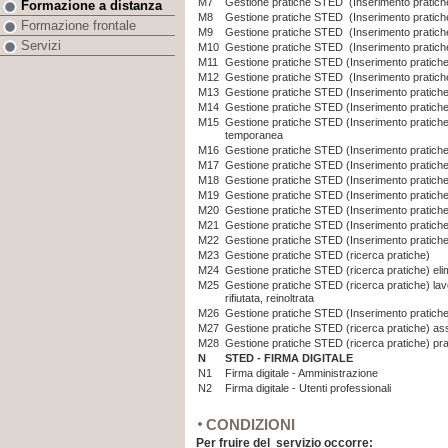
M7
Gestione pratiche STED (Inserimento pratich
Formazione a distanza
M8
Gestione pratiche STED (Inserimento pratiche
Formazione frontale
M9
Gestione pratiche STED (Inserimento pratiche
Servizi
M10
Gestione pratiche STED (Inserimento pratiche
M11
Gestione pratiche STED (Inserimento pratiche)
M12
Gestione pratiche STED (Inserimento pratic
M13
Gestione pratiche STED (Inserimento pratiche)
M14
Gestione pratiche STED (Inserimento pratich
M15
Gestione pratiche STED (Inserimento pratiche
temporanea
M16
Gestione pratiche STED (Inserimento pratiche
M17
Gestione pratiche STED (Inserimento pratiche)
M18
Gestione pratiche STED (Inserimento pratiche)
M19
Gestione pratiche STED (Inserimento pratiche)
M20
Gestione pratiche STED (Inserimento pratiche
M21
Gestione pratiche STED (Inserimento pratiche)
M22
Gestione pratiche STED (Inserimento pratiche
M23
Gestione pratiche STED (ricerca pratiche)
M24
Gestione pratiche STED (ricerca pratiche) eli
M25
Gestione pratiche STED (ricerca pratiche) lavo
rifiutata, reinoltrata
M26
Gestione pratiche STED (Inserimento pratiche)
M27
Gestione pratiche STED (ricerca pratiche) a
M28
Gestione pratiche STED (ricerca pratiche) pra
N
STED - FIRMA DIGITALE
N1
Firma digitale - Amministrazione
N2
Firma digitale - Utenti professionali
CONDIZIONI
Per fruire del servizio occorre: