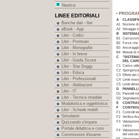
Nautica
PROGRA
LINEE EDITORIALI
A
CLASSIFI
Banche dati - Iter
A1
Nozione di
eBook - App
A2
Stivaggio 
B
SISTEMAZ
Libri - Codici
B1
Carrozzeri
Libri - Prontuari
B2
Forze che 
Libri - Monografie
B3
Ancoraggio
B4
Metodi di r
Libri - In breve
C
"SISTEMA
Libri - Guida Sicura
DEL CARI
C1
Carico util
Libri - Star Doggy
C2
Sporgenza d
Libri - Educa
C3
Effetti del 
Libri - Professionali
C4
Limiti mass
C5
Limiti dime
Libri - Abilitazioni
D
PANNELLI
Libri - IT
D1
Pannelli ret
Libri - Tecnica stradale
D2
Segnalazion
E
CONTRAS
Modulistica e oggettistica
F
CONTROLL
Libri - Schede mobili
F1
Controlli t
Simulatori
F2
Verifica fi
F3
Valutazione
Quizzando s'impara
carico
Portale didattica e corsi
F4
Valutazione
del veicolo
Commissioni d'esame
F5
Valutazione