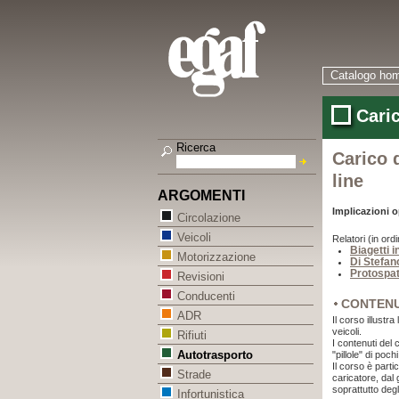
Catalogo ho
Cari
Ricerca
Carico 
line
ARGOMENTI
Implicazioni o
Circolazione
Veicoli
Relatori (in ordi
Biagetti 
Motorizzazione
Di Stefan
Protospat
Revisioni
Conducenti
CONTEN
ADR
Il corso illustra
veicoli.
Rifiuti
I contenuti del 
Autotrasporto
"pillole" di poch
Il corso è parti
Strade
caricatore, dal 
soprattutto degl
Infortunistica