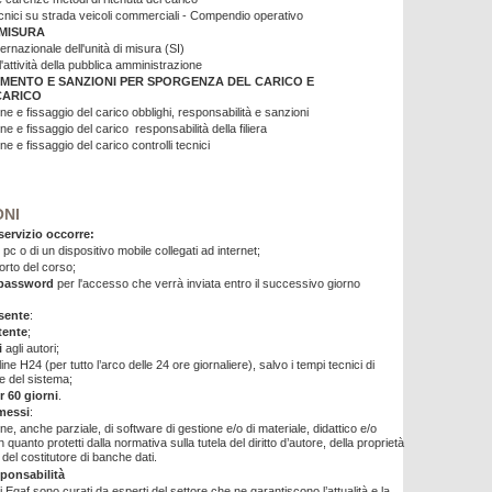
ecnici su strada veicoli commerciali - Compendio operativo
 MISURA
ernazionale dell'unità di misura (SI)
ll'attività della pubblica amministrazione
MENTO E SANZIONI PER SPORGENZA DEL CARICO E
CARICO
e e fissaggio del carico obblighi, responsabilità e sanzioni
e e fissaggio del carico responsabilità della filiera
e e fissaggio del carico controlli tecnici
ONI
 servizio occorre:
 pc o di un dispositivo mobile collegati ad internet;
porto del corso;
password
per l'accesso che verrà inviata entro il successivo giorno
nsente
:
ente
;
i
agli autori;
line H24 (per tutto l’arco delle 24 ore giornaliere), salvo i tempi tecnici di
 del sistema;
r 60 giorni
.
messi
:
ne, anche parziale, di software di gestione e/o di materiale, didattico e/o
n quanto protetti dalla normativa sulla tutela del diritto d’autore, della proprietà
e del costitutore di banche dati.
sponsabilità
ti Egaf sono curati da esperti del settore che ne garantiscono l’attualità e la