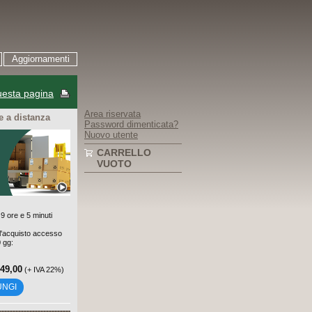
Aggiornamenti
esta pagina
Area riservata
 a distanza
Password dimenticata?
Nuovo utente
CARRELLO
VUOTO
9 ore e 5 minuti
'acquisto accesso
0 gg:
149,00
(+ IVA 22%)
UNGI