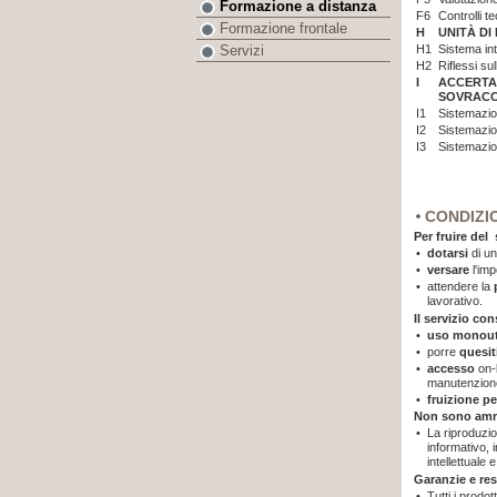
Formazione a distanza
F6
Controlli t
Formazione frontale
H
UNITÀ DI
H1
Sistema int
Servizi
H2
Riflessi su
I
ACCERTA
SOVRAC
I1
Sistemazion
I2
Sistemazion
I3
Sistemazion
CONDIZI
Per fruire del
•
dotarsi
di un
•
versare
l'im
•
attendere la
lavorativo.
Il servizio co
•
uso monout
•
porre
quesit
•
accesso
on-
manutenzione
•
fruizione pe
Non sono am
•
La riproduzio
informativo, i
intellettuale 
Garanzie e re
•
Tutti i prodot