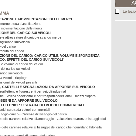
A
Le lezio
MMA
CAZIONE E MOVIMENTAZIONE DELLE MERCI
 merce e sua classificazione
e movimentazione delle merci
IONE DEL CARICO SUI VEICOLI
e e attrezzature di carico e scarico merce
agiscono sul veicolo
 del carico
itenuta del carico
ZIONE DEL CARICO: CARICO UTILE, VOLUME E SPORGENZA
CO, EFFETTI DEL CARICO SUI VEICOLI"
e e volume di carico dei veicoli
el carico sui veicoli
carico sui veicoli
a veicoli - riepilogo
nsionali dei veicoli pesanti
, CARTELLI E SEGNALAZIONI DA APPORRE SUL VEICOLO
roriflettenti e fluorescenti per veicoli industriali
e - Veicoli eccezionali e per trasporti eccezionali - mezzi d'opera
SEGNI DA APPORRE SUL VEICOLO
I TECNICI SU STRADA DEI VEICOLI COMMERCIALI
ecnici su strada veicoli commerciali
ssaggio carico - Carenze di fissaggio del carico
 delle carenze relative all'ancoraggio - valutazione carenze fissaggio del
 delle carenze relative al fissaggio del carico che riguardano l'idoneità
 carenze metodi di ritenuta del carico