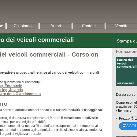
me
Chi siamo
Autori
Contatti
Vendita
co dei veicoli commerciali
Stampa qu
Formazione
dei veicoli commerciali - Corso on
perative e procedurali relative al carico dei veicoli commerciali
ne quantitativo di contributi):
ing. Emanuele
o ing. Jolanda
aro dott. Giandomenico
Durata corso: 
Compreso nell
UTO
gratuito per 6
 la corretta collocazione del carico e le relative modalità di fissaggio sui
- Iter merci
€ 
corso, della durata complessiva di 9 ore e 5 minuti sono suddivisi in
Prezzo:
i minuti per una migliore fruibilità.
AGGI
colarmente utile a tutta la filiera dell'autotrasporto: dal conducente al
gestore del trasporto agli addetti al controllo sia interni alle aziende sia
i organi di vigilanza stradale.