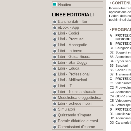
CONTEN
Nautica
Il corso illustra
applicazione de
LINEE EDITORIALI
I video, della du
pochi minuti ci
Banche dati - Iter
eBook - App
PROGRA
Libri - Codici
A
PROTEZIO
Libri - Prontuari
INTRODU
B
PROTEZIO
Libri - Monografie
B1
Categorie d
Libri - In breve
B2
Soggetti e 
Libri - Guida Sicura
B3
Adempimen
B4
Cyber secu
Libri - Star Doggy
B5
Sanzioni
Libri - Educa
B6
Codice PNR
Libri - Professionali
B7
Trattamento
C
PROTEZIO
Libri - Abilitazioni
C1
Videosorve
Libri - IT
C2
Provvedime
Libri - Tecnica stradale
C3
Adempimen
C4
GDPR e vid
Modulistica e oggettistica
C5
Videosorveg
Libri - Schede mobili
C6
Settori spe
Simulatori
D
PROTEZIO
D1
Localizzazi
Quizzando s'impara
D2
Adempimen
Portale didattica e corsi
D3
Caratterist
Commissioni d'esame