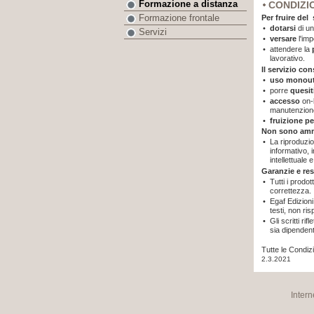
Formazione a distanza
CONDIZI
Formazione frontale
Per fruire del
•
dotarsi
di un
Servizi
•
versare
l'im
•
attendere la
lavorativo.
Il servizio co
•
uso monout
•
porre
quesit
•
accesso
on-
manutenzione
•
fruizione pe
Non sono am
•
La riproduzio
informativo, i
intellettuale 
Garanzie e re
•
Tutti i prodot
correttezza.
•
Egaf Edizioni
testi, non ri
•
Gli scritti ri
sia dipenden
Tutte le Condiz
2.3.2021
Intern