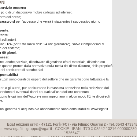
ONI
 servizio occorre:
 pc o di un dispositivo mobile collegati ad internet;
porto del corso;
password
per l'accesso che verrà inviata entro il successivo giorno
nsente
:
ente
;
i
agli autori;
line H24 (per tutto l’arco delle 24 ore giornaliere), salvo i tempi tecnici di
 del sistema;
r 60 giorni
.
messi
:
ne, anche parziale, di software di gestione e/o di materiale, didattico e/o
n quanto protetti dalla normativa sulla tutela del diritto d’autore, della proprietà
e del costitutore di banche dati.
sponsabilità
ti Egaf sono curati da esperti del settore che ne garantiscono l’attualità e la
 srl e gli autori, pur assicurando la massima attenzione nella redazione dei
spondono di eventuali danni causati dall’uso del loro contenuto.
flettono le opinioni dell’Autore e non impegnano in alcun modo l’Ente di cui egli
te.
ioni generali di acquisto e/o abbonamento sono consultabili su www.egaf.it.
Egaf edizioni srl © - 47121 Forlì (FC) - via Filippo Guarini 2 - Tel. 0543 47334
et: www.egaf.it -
gruppo@egaf.it
-
COOKIE
- IBAN: IT70 X 08542 13216 000000230
15365471