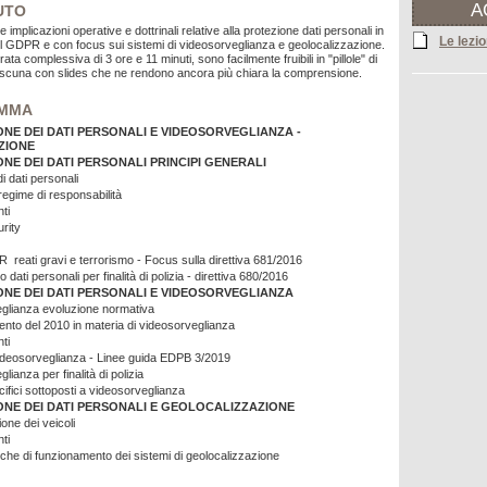
A
UTO
 le implicazioni operative e dottrinali relative alla protezione dati personali in
Le lezio
l GDPR e con focus sui sistemi di videosorveglianza e geolocalizzazione.
rata complessiva di 3 ore e 11 minuti, sono facilmente fruibili in "pillole" di
ascuna con slides che ne rendono ancora più chiara la comprensione.
MMA
NE DEI DATI PERSONALI E VIDEOSORVEGLIANZA -
ZIONE
NE DEI DATI PERSONALI PRINCIPI GENERALI
i dati personali
regime di responsabilità
ti
rity
 reati gravi e terrorismo - Focus sulla direttiva 681/2016
 dati personali per finalità di polizia - direttiva 680/2016
NE DEI DATI PERSONALI E VIDEOSORVEGLIANZA
glianza evoluzione normativa
nto del 2010 in materia di videosorveglianza
ti
eosorveglianza - Linee guida EDPB 3/2019
lianza per finalità di polizia
cifici sottoposti a videosorveglianza
NE DEI DATI PERSONALI E GEOLOCALIZZAZIONE
one dei veicoli
ti
iche di funzionamento dei sistemi di geolocalizzazione