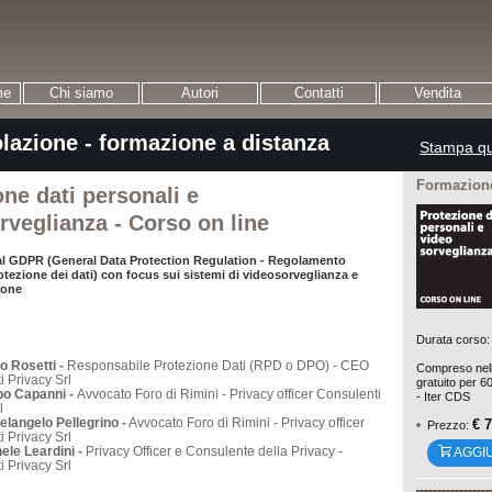
me
Chi siamo
Autori
Contatti
Vendita
olazione - formazione a distanza
Stampa qu
Formazione
one dati personali e
rveglianza - Corso on line
al GDPR (General Data Protection Regulation - Regolamento
otezione dei dati) con focus sui sistemi di videosorveglianza e
ione
Durata corso: 
o Rosetti -
Responsabile Protezione Dati (RPD o DPO) - CEO
Compreso nell
i Privacy Srl
gratuito per 6
ppo Capanni -
Avvocato Foro di Rimini - Privacy officer Consulenti
- Iter CDS
rl
elangelo Pellegrino -
Avvocato Foro di Rimini - Privacy officer
€ 
Prezzo:
i Privacy Srl
ele Leardini -
Privacy Officer e Consulente della Privacy -
AGGI
 Privacy Srl