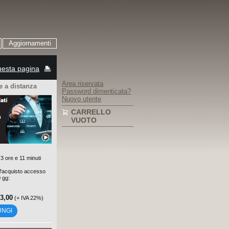
Aggiornamenti
esta pagina
Area riservata
 a distanza
Password dimenticata?
Nuovo utente
CARRELLO
VUOTO
3 ore e 11 minuti
'acquisto accesso
0 gg:
73,00
(+ IVA 22%)
UNGI