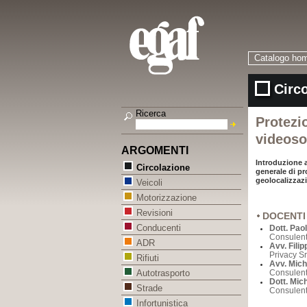
Catalogo ho
Circ
Ricerca
Protezi
videoso
ARGOMENTI
Introduzione 
Circolazione
generale di pr
geolocalizzaz
Veicoli
Motorizzazione
Revisioni
DOCENTI
Conducenti
Dott. Paol
Consulent
ADR
Avv. Fili
Privacy S
Rifiuti
Avv. Mich
Consulent
Autotrasporto
Dott. Mich
Strade
Consulenti
Infortunistica