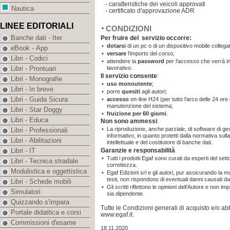
- caratteristiche dei veicoli approvati
Nautica
- certificato d'approvazione ADR
LINEE EDITORIALI
CONDIZIONI
Banche dati - Iter
Per fruire del servizio occorre:
•
dotarsi
di un pc o di un dispositivo mobile collegat
eBook - App
•
versare
l'importo del corso;
Libri - Codici
•
attendere la
password
per l'accesso che verrà in
lavorativo.
Libri - Prontuari
Il servizio consente
:
Libri - Monografie
•
uso monoutente
;
Libri - In breve
•
porre
quesiti
agli autori;
Libri - Guida Sicura
•
accesso
on-line H24 (per tutto l’arco delle 24 ore 
manutenzione del sistema;
Libri - Star Doggy
•
fruizione per 60 giorni
.
Libri - Educa
Non sono ammessi
:
•
La riproduzione, anche parziale, di software di gest
Libri - Professionali
informativo, in quanto protetti dalla normativa sulla 
Libri - Abilitazioni
intellettuale e del costitutore di banche dati.
Garanzie e responsabilità
Libri - IT
•
Tutti i prodotti Egaf sono curati da esperti del sett
Libri - Tecnica stradale
correttezza.
Modulistica e oggettistica
•
Egaf Edizioni srl e gli autori, pur assicurando la 
testi, non rispondono di eventuali danni causati da
Libri - Schede mobili
•
Gli scritti riflettono le opinioni dell’Autore e non i
Simulatori
sia dipendente.
Quizzando s'impara
Tutte le Condizioni generali di acquisto e/o 
Portale didattica e corsi
www.egaf.it.
Commissioni d'esame
18.11.2020