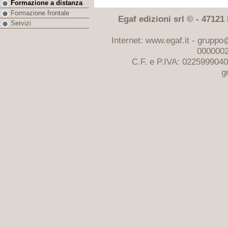
Formazione a distanza
Formazione frontale
Egaf edizioni srl © - 47121 F
Servizi
Internet: www.egaf.it -
gruppo@
0000002
C.F. e P.IVA: 022599904
g