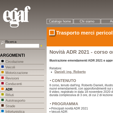
Catalogo home
Chi siamo
Au
Trasporto merci perico
Ricerca
Novità ADR 2021 - corso o
ARGOMENTI
Illustrazione emendamenti ADR 2021 e appro
Circolazione
Veicoli
Relatore:
Danieli ing. Roberto
Motorizzazione
Revisioni
CONTENUTO
Conducenti
Il corso, tenuto dall'ing. Roberto Danieli, illust
nuovi emendamenti, con approfondimenti sui v
ADR
Il video, registrato in data 18 novembre 2020 
Rifiuti
durata complessiva di 3 ore, di cui 2 di lezione 
Autotrasporto
PROGRAMMA
Strade
• Principali novità ADR 2021
Infortunistica
• Veicoli ADR: