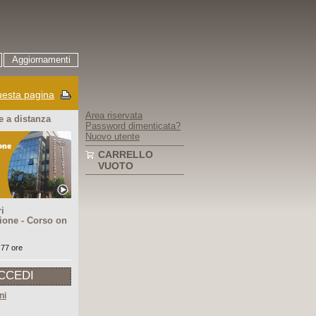
Aggiornamenti
esta pagina
Area riservata
 a distanza
Password dimenticata?
Nuovo utente
CARRELLO
VUOTO
i
ione - Corso on
 77 ore
CCEDI
ni