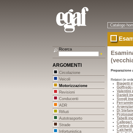
Catalogo ho
Esam
Ricerca
Esamina
(vecchi
ARGOMENTI
Preparazione a
Circolazione
Veicoli
Relatori (in ordi
Biagetti 
Motorizzazione
Goffredo d
Valentini
Revisioni
Danieli i
Conducenti
Svegli ing
Ferrannin
ADR
Argenzian
Di Stefan
Rifiuti
Protospat
Tabelli in
Autotrasporto
Callegari 
Strade
Cortesi d
Calchetti
Infortunistica