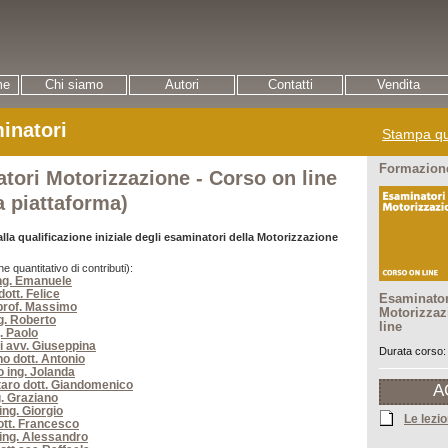
me
Chi siamo
Autori
Contatti
Vendita
inatori
Stampa qu
Formazione
tori Motorizzazione - Corso on line
a piattaforma)
lla qualificazione iniziale degli esaminatori della Motorizzazione
ne quantitativo di contributi):
ing. Emanuele
ott. Felice
Esaminator
 prof. Massimo
Motorizzaz
ng. Roberto
line
. Paolo
i avv. Giuseppina
Durata corso:
o dott. Antonio
o ing. Jolanda
aro dott. Giandomenico
A
g. Graziano
ing. Giorgio
Le lezio
ott. Francesco
 ing. Alessandro