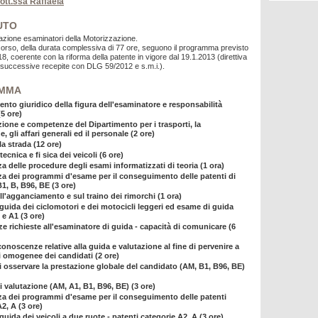
dott.ssa Raffaela
UTO
tazione esaminatori della Motorizzazione.
 corso, della durata complessiva di 77 ore, seguono il programma previsto
8, coerente con la riforma della patente in vigore dal 19.1.2013 (direttiva
successive recepite con DLG 59/2012 e s.m.i.).
MMA
nto giuridico della figura dell'esaminatore e responsabilità
5 ore)
ione e competenze del Dipartimento per i trasporti, la
, gli affari generali ed il personale (2 ore)
a strada (12 ore)
tecnica e fi sica dei veicoli (6 ore)
 delle procedure degli esami informatizzati di teoria (1 ora)
 dei programmi d'esame per il conseguimento delle patenti di
1, B, B96, BE (3 ore)
ll'agganciamento e sul traino dei rimorchi (1 ora)
 guida dei ciclomotori e dei motocicli leggeri ed esame di guida
 e A1 (3 ore)
 richieste all'esaminatore di guida - capacità di comunicare (6
onoscenze relative alla guida e valutazione al fine di pervenire a
i omogenee dei candidati (2 ore)
i osservare la prestazione globale del candidato (AM, B1, B96, BE)
i valutazione (AM, A1, B1, B96, BE) (3 ore)
 dei programmi d'esame per il conseguimento delle patenti
2, A (3 ore)
guida dei veicoli a due ruote - patenti categorie A2, A (3 ore)