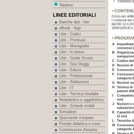
Paladini 
Nautica
CONTEN
LINEE EDITORIALI
Corso per abili
I contenuti del
Banche dati - Iter
dal DD 12.4.201
eBook - App
2006/126/UE e 
Libri - Codici
PROGRA
Libri - Prontuari
A
Inquadrame
Libri - Monografie
connesse (
Libri - In breve
B
Organizzaz
navigazione
Libri - Guida Sicura
C
Codice dell
Libri - Star Doggy
D
Nozioni di 
Libri - Educa
E
Conoscenza
F
Conoscenza
Libri - Professionali
categoria B
Libri - Abilitazioni
G
Nozioni su
H
Tecnica di
Libri - IT
patenti AM
Libri - Tecnica stradale
I
Competenze
ore)
Modulistica e oggettistica
J
Nozioni e c
Libri - Schede mobili
valutazion
Simulatori
K
Capacità d
(2 ore)
Quizzando s'impara
L
Tecniche d
Portale didattica e corsi
M
Conoscenza
categorie A
Commissioni d'esame
N
Tecnica di 