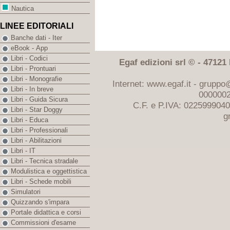
Nautica
LINEE EDITORIALI
Banche dati - Iter
eBook - App
Libri - Codici
Egaf edizioni srl © - 47121 F
Libri - Prontuari
Libri - Monografie
Internet: www.egaf.it -
gruppo@
Libri - In breve
0000002
Libri - Guida Sicura
C.F. e P.IVA: 022599904
Libri - Star Doggy
g
Libri - Educa
Libri - Professionali
Libri - Abilitazioni
Libri - IT
Libri - Tecnica stradale
Modulistica e oggettistica
Libri - Schede mobili
Simulatori
Quizzando s'impara
Portale didattica e corsi
Commissioni d'esame