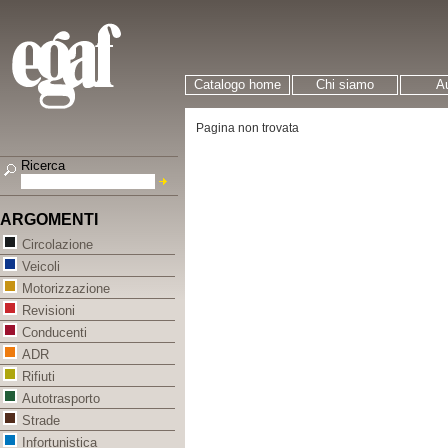
Catalogo home
Chi siamo
Au
Pagina non trovata
Ricerca
ARGOMENTI
Circolazione
Veicoli
Motorizzazione
Revisioni
Conducenti
ADR
Rifiuti
Autotrasporto
Strade
Infortunistica