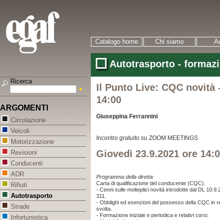
Catalogo home
Chi siamo
Au
Autotrasporto - formaz
Ricerca
Il Punto Live: CQC novità 
14:00
ARGOMENTI
Giuseppina Ferrannini
Circolazione
Veicoli
Incontro gratuito
su ZOOM MEETINGS
Motorizzazione
Giovedì 23.9.2021 ore 14:
Revisioni
Conducenti
ADR
Programma
della diretta:
Carta di qualificazione del conducente (CQC).
Rifiuti
- Cenni sulle molteplici
novità introdotte dal DL 10.9
Autotrasporto
311.
- Obblighi ed esenzioni del possesso della CQC in relaz
Strade
svolta.
- Formazione iniziale e periodica e relativi corsi.
Infortunistica