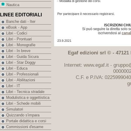
- Modalità di gestione dei corsi.
Nautica
Per partecipare è necessario registrarsi.
LINEE EDITORIALI
Banche dati - Iter
ISCRIZIONI CHI
eBook - App
Si può seguire la diretta solo 
cana
iscrivendosi al
Libri - Codici
Libri - Prontuari
23.9.2021
Libri - Monografie
Libri - In breve
Egaf edizioni srl © - 47121 F
Libri - Guida Sicura
Libri - Star Doggy
Internet: www.egaf.it -
gruppo@
Libri - Educa
0000002
Libri - Professionali
C.F. e P.IVA: 022599904
Libri - Abilitazioni
g
Libri - IT
Libri - Tecnica stradale
Modulistica e oggettistica
Libri - Schede mobili
Simulatori
Quizzando s'impara
Portale didattica e corsi
Commissioni d'esame