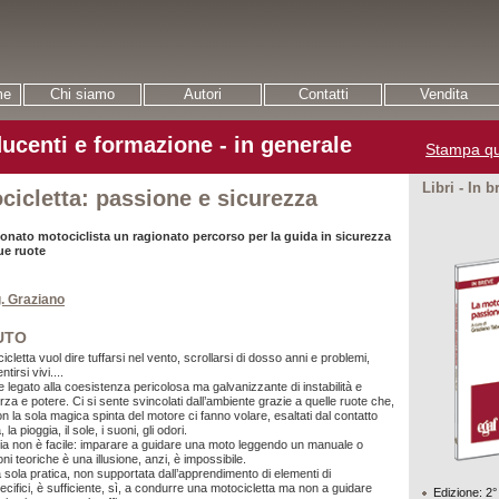
me
Chi siamo
Autori
Contatti
Vendita
ucenti e formazione - in generale
Stampa qu
Libri - In b
cicletta: passione e sicurezza
onato motociclista un ragionato percorso per la guida in sicurezza
due ruote
g. Graziano
UTO
cletta vuol dire tuffarsi nel vento, scrollarsi di dosso anni e problemi,
ntirsi vivi....
e legato alla coesistenza pericolosa ma galvanizzante di instabilità e
orza e potere. Ci si sente svincolati dall’ambiente grazie a quelle ruote che,
n la sola magica spinta del motore ci fanno volare, esaltati dal contatto
, la pioggia, il sole, i suoni, gli odori.
a non è facile: imparare a guidare una moto leggendo un manuale o
ni teoriche è una illusione, anzi, è impossibile.
a sola pratica, non supportata dall’apprendimento di elementi di
ifici, è sufficiente, sì, a condurre una motocicletta ma non a guidare
Edizione: 2