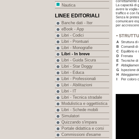
correttamente e 
Nautica
La capacità di g
avere la voglia
traffico e con l
LINEE EDITORIALI
Senza le pretese
comunicare espe
Banche dati - Iter
per accrescere e
eBook - App
Libri - Codici
STRUTT
Libri - Prontuari
A
Struttura di
B
Comandi di 
Libri - Monografie
C
Equilibrio e
Libri - In breve
D
Frenata
Libri - Guida Sicura
E
Tecniche di
F
Abbigliamen
Libri - Star Doggy
G
Ispezione de
Libri - Educa
H
Atteggiamen
Libri - Professionali
I
Per coloro 
Libri - Abilitazioni
Libri - IT
Libri - Tecnica stradale
Modulistica e oggettistica
Libri - Schede mobili
Simulatori
Quizzando s'impara
Portale didattica e corsi
Commissioni d'esame