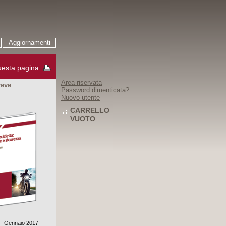
Aggiornamenti
esta pagina
Area riservata
reve
Password dimenticata?
Nuovo utente
CARRELLO
VUOTO
° - Gennaio 2017