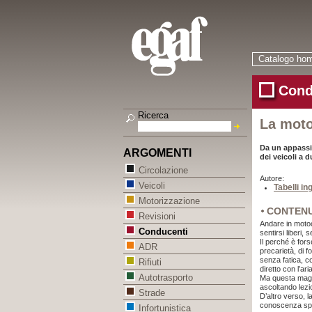
Catalogo ho
Cond
Ricerca
La moto
Da un appassi
ARGOMENTI
dei veicoli a 
Circolazione
Autore:
Veicoli
Tabelli in
Motorizzazione
CONTEN
Revisioni
Andare in motoci
Conducenti
sentirsi liberi, se
Il perché è fors
ADR
precarietà, di f
senza fatica, co
Rifiuti
diretto con l’aria
Autotrasporto
Ma questa magi
ascoltando lezio
Strade
D’altro verso, l
conoscenza spec
Infortunistica