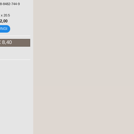
88-8482-744-9
 x 20.5
12,00
UNGI
€ 8,40