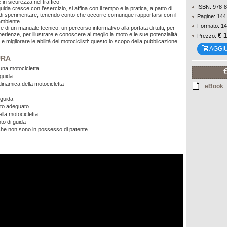
in sicurezza nel traffico.
ISBN: 978-
uida cresce con l’esercizio, si affina con il tempo e la pratica, a patto di
 di sperimentare, tenendo conto che occorre comunque rapportarsi con il
Pagine: 144
’ambiente.
Formato: 14
 di un manuale tecnico, un percorso informativo alla portata di tutti, per
rienze, per illustrare e conoscere al meglio la moto e le sue potenzialità,
€ 
Prezzo:
 migliorare le abilità dei motociclisti: questo lo scopo della pubblicazione.
AGGI
URA
 una motocicletta
guida
 dinamica della motocicletta
eBook
 guida
to adeguato
lla motocicletta
to di guida
che non sono in possesso di patente