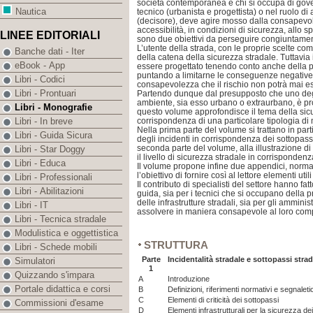
società contemporanea e chi si occupa di govern
Nautica
tecnico (urbanista e progettista) o nel ruolo d
(decisore), deve agire mosso dalla consapevole
accessibilità, in condizioni di sicurezza, allo
LINEE EDITORIALI
sono due obiettivi da perseguire congiuntame
L’utente della strada, con le proprie scelte com
Banche dati - Iter
della catena della sicurezza stradale. Tuttavia 
eBook - App
essere progettato tenendo conto anche della p
puntando a limitarne le conseguenze negative n
Libri - Codici
consapevolezza che il rischio non potrà mai e
Libri - Prontuari
Partendo dunque dal presupposto che uno degl
ambiente, sia esso urbano o extraurbano, è prop
Libri - Monografie
questo volume approfondisce il tema della sicu
corrispondenza di una particolare tipologia di m
Libri - In breve
Nella prima parte del volume si trattano in pa
Libri - Guida Sicura
degli incidenti in corrispondenza dei sottopassi
seconda parte del volume, alla illustrazione di
Libri - Star Doggy
il livello di sicurezza stradale in corrispondenz
Libri - Educa
Il volume propone infine due appendici, norma
l’obiettivo di fornire così al lettore elementi uti
Libri - Professionali
Il contributo di specialisti del settore hanno fa
Libri - Abilitazioni
guida, sia per i tecnici che si occupano della
delle infrastrutture stradali, sia per gli amminis
Libri - IT
assolvere in maniera consapevole al loro compit
Libri - Tecnica stradale
Modulistica e oggettistica
STRUTTURA
Libri - Schede mobili
Parte
Incidentalità stradale e sottopassi str
Simulatori
1
Quizzando s'impara
A
Introduzione
Portale didattica e corsi
B
Definizioni, riferimenti normativi e segnaleti
C
Elementi di criticità dei sottopassi
Commissioni d'esame
D
Elementi infrastrutturali per la sicurezza de