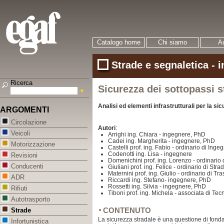
Catalogo home
Chi siamo
Au
Strade e segnaletica - 
Ricerca
Sicurezza dei sottopassi s
Analisi ed elementi infrastrutturali per la si
ARGOMENTI
Circolazione
Autori
:
Veicoli
Arrighi ing. Chiara - ingegnere, PhD
Cadei ing. Margherita - ingegnere, PhD
Motorizzazione
Castelli prof. ing. Fabio - ordinario di Inge
Codenotti ing. Lisa - ingegnere
Revisioni
Domenichini prof. ing. Lorenzo - ordinario d
Conducenti
Giuliani prof. ing. Felice - ordinario di Stra
Maternini prof. ing. Giulio - ordinario di Tra
ADR
Riccardi ing. Stefano- ingegnere, PhD
Rossetti ing. Silvia - ingegnere, PhD
Rifiuti
Tiboni prof. ing. Michela - associata di Tecn
Autotrasporto
CONTENUTO
Strade
La sicurezza stradale è una questione di fond
Infortunistica