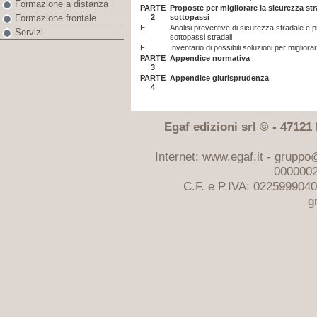
Formazione a distanza
PARTE
Proposte per migliorare la sicurezza st
2
sottopassi
Formazione frontale
E
Analisi preventive di sicurezza stradale e p
Servizi
sottopassi stradali
F
Inventario di possibili soluzioni per miglior
PARTE
Appendice normativa
3
PARTE
Appendice giurisprudenza
4
Egaf edizioni srl © - 47121 F
Internet: www.egaf.it -
gruppo@
0000002
C.F. e P.IVA: 022599904
g