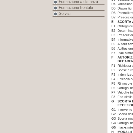
Formazione a distanza
D4
Variazione
Formazione frontale
D5
Dispositiv
D6
Pannelli re
Servizi
D7
Prescrizion
E
SCORTA A
E1
Obbligator
E2
Determinaz
E3
Prescrizion
E4
Informativa
E5
Autorizzazi
E6
Abilitazion
E7
I fac-simile
F
AUTORIZZ
DECADEN
F1
Richiesta d
F2
Spese e ri
F3
Indennizzo
F4
Efficacia 
F5
Rinnovo e 
F6
Obblighi d
F7
Veicoli e tr
F8
Fac-simile
G
SCORTA M
ECCEZIO
G1
Intervento 
G2
Scorta dell
G3
Scorta mist
G4
Obblighi de
G5
I fac-simile
H
MODALIT