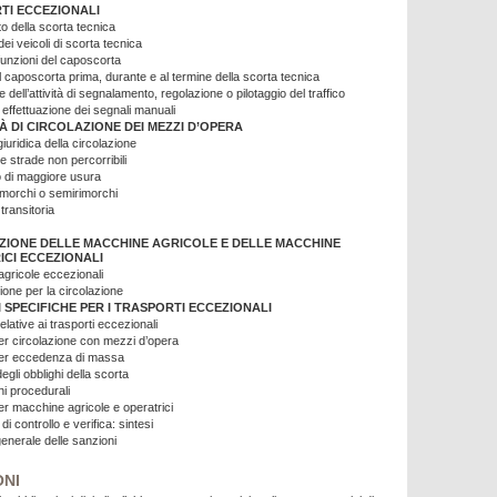
TI ECCEZIONALI
o della scorta tecnica
ei veicoli di scorta tecnica
unzioni del caposcorta
l caposcorta prima, durante e al termine della scorta tecnica
dell’attività di segnalamento, regolazione o pilotaggio del traffico
 effettuazione dei segnali manuali
 DI CIRCOLAZIONE DEI MEZZI D’OPERA
giuridica della circolazione
e strade non percorribili
 di maggiore usura
rimorchi o semirimorchi
transitoria
ZIONE DELLE MACCHINE AGRICOLE E DELLE MACCHINE
ICI ECCEZIONALI
gricole eccezionali
ione per la circolazione
 SPECIFICHE PER I TRASPORTI ECCEZIONALI
relative ai trasporti eccezionali
er circolazione con mezzi d’opera
per eccedenza di massa
degli obblighi della scorta
ni procedurali
er macchine agricole e operatrici
i controllo e verifica: sintesi
generale delle sanzioni
ONI