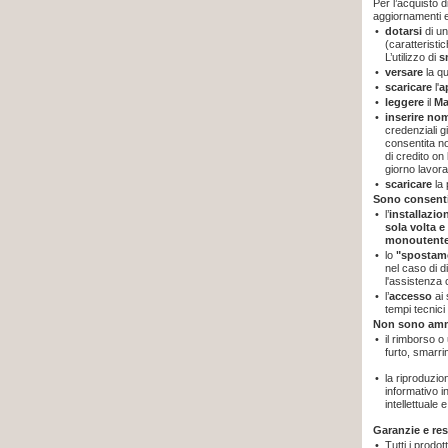
Per l’acquisto d
aggiornamenti e
•
dotarsi
di un
(caratteristi
L’utilizzo di
s
•
versare
la q
•
scaricare
l'
a
•
leggere
il
Ma
•
inserire no
credenziali gi
consentita no
di credito on
giorno lavor
•
scaricare
la
Sono consenti
•
l’
installazi
sola volta 
monoutent
•
lo
"spostam
nel caso di d
l'assistenza 
•
l’
accesso
ai
tempi tecnic
Non sono am
•
il rimborso o
furto, smarr
•
la riproduzio
informativo in
intellettuale 
Garanzie e re
•
Tutti i prodot