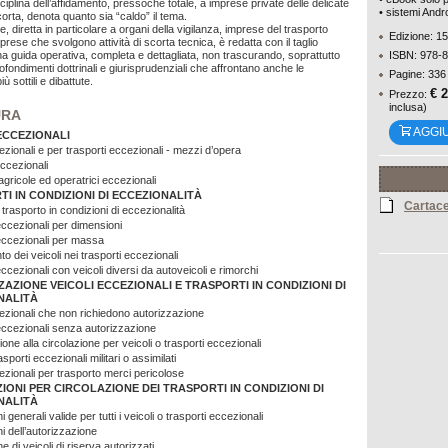
ciplina dell’affidamento, pressoché totale, a imprese private delle delicate
• sistemi Andr
corta, denota quanto sia “caldo” il tema.
, diretta in particolare a organi della vigilanza, imprese del trasporto
Edizione: 1
rese che svolgono attività di scorta tecnica, è redatta con il taglio
una guida operativa, completa e dettagliata, non trascurando, soprattutto
ISBN: 978-
ofondimenti dottrinali e giurisprudenziali che affrontano anche le
Pagine: 336
ù sottili e dibattute.
€ 
Prezzo:
inclusa)
URA
AGGI
ECCEZIONALI
ezionali e per trasporti eccezionali - mezzi d’opera
eccezionali
gricole ed operatrici eccezionali
I IN CONDIZIONI DI ECCEZIONALITÀ
Cartac
trasporto in condizioni di eccezionalità
eccezionali per dimensioni
eccezionali per massa
 dei veicoli nei trasporti eccezionali
ccezionali con veicoli diversi da autoveicoli e rimorchi
AZIONE VEICOLI ECCEZIONALI E TRASPORTI IN CONDIZIONI DI
NALITÀ
cezionali che non richiedono autorizzazione
eccezionali senza autorizzazione
one alla circolazione per veicoli o trasporti eccezionali
asporti eccezionali militari o assimilati
ezionali per trasporto merci pericolose
IONI PER CIRCOLAZIONE DEI TRASPORTI IN CONDIZIONI DI
NALITÀ
i generali valide per tutti i veicoli o trasporti eccezionali
i dell’autorizzazione
ne di veicoli di riserva autorizzati