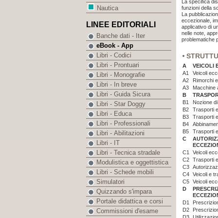
La specifica dis
Nautica
funzioni della s
La pubblicazione
eccezionale, imp
LINEE EDITORIALI
applicativo di 
nelle note, appr
Banche dati - Iter
problematiche pi
eBook - App
Libri - Codici
STRUTT
Libri - Prontuari
A
VEICOLI 
A1
Veicoli ecc
Libri - Monografie
A2
Rimorchi 
Libri - In breve
A3
Macchine a
Libri - Guida Sicura
B
TRASPORT
B1
Nozione di 
Libri - Star Doggy
B2
Trasporti 
Libri - Educa
B3
Trasporti 
Libri - Professionali
B4
Abbinamento
B5
Trasporti e
Libri - Abilitazioni
C
AUTORIZZ
Libri - IT
ECCEZIO
Libri - Tecnica stradale
C1
Veicoli ec
C2
Trasporti 
Modulistica e oggettistica
C3
Autorizzazi
Libri - Schede mobili
C4
Veicoli e tr
Simulatori
C5
Veicoli ecc
D
PRESCRIZ
Quizzando s'impara
ECCEZIO
Portale didattica e corsi
D1
Prescrizion
D2
Prescrizion
Commissioni d'esame
D3
Utilizzazio