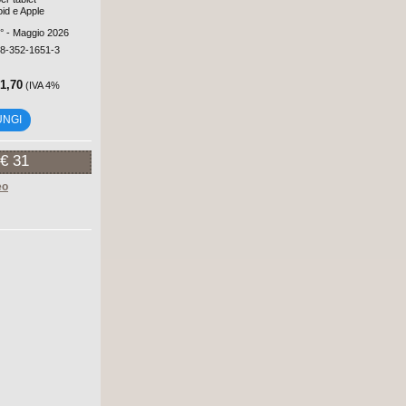
oid e Apple
5° - Maggio 2026
88-352-1651-3
21,70
(IVA 4%
UNGI
€ 31
eo