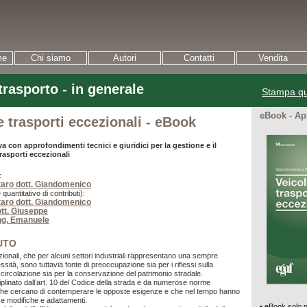
me
Chi siamo
Autori
Contatti
Vendita
rasporto - in generale
Stampa qu
eBook - A
e trasporti eccezionali - eBook
a con approfondimenti tecnici e giuridici per la gestione e il
trasporti eccezionali
:
aro dott. Giandomenico
 quantitativo di contributi):
aro dott. Giandomenico
tt. Giuseppe
ing. Emanuele
UTO
zionali, che per alcuni settori industriali rappresentano una sempre
ità, sono tuttavia fonte di preoccupazione sia per i riflessi sulla
 circolazione sia per la conservazione del patrimonio stradale.
ciplinato dall’art. 10 del Codice della strada e da numerose norme
che cercano di contemperare le opposte esigenze e che nel tempo hanno
e modifiche e adattamenti.
• eBook solo p