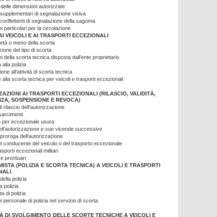
 delle dimensioni autorizzate
i supplementari di segnalazione visiva
troriflettenti di segnalazione della sagoma
i particolari per la circolazione
I VEICOLI E AI TRASPORTI ECCEZIONALI
ietà o meno della scorta
ione del tipo di scorta
i della scorta tecnica disposta dall’ente proprietario
 alla polizia
one all’attività di scorta tecnica
e alla scorta tecnica per veicoli e trasporti eccezionali
AZIONI AI TRASPORTI ECCEZIONALI (RILASCIO, VALIDITÀ,
ZA, SOSPENSIONE E REVOCA)
i rilascio dell’autorizzazione
sarcimenti
 per eccezionale usura
dell’autorizzazione e sue vicende successive
proroga dell’autorizzazione
el conducente del veicolo o del trasporto eccezionale
asporti eccezionali militari
 e prontuari
ISTA (POLIZIA E SCORTA TECNICA) A VEICOLI E TRASPORTI
NALI
della polizia
a polizia
a di polizia
l personale di polizia nel servizio di scorta
À DI SVOLGIMENTO DELLE SCORTE TECNICHE A VEICOLI E