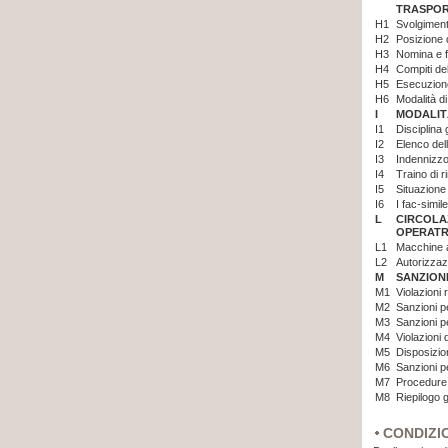
TRASPOR
H1
Svolgiment
H2
Posizione d
H3
Nomina e f
H4
Compiti de
H5
Esecuzione 
H6
Modalità di
I
MODALITÀ
I1
Disciplina 
I2
Elenco dell
I3
Indennizzo
I4
Traino di 
I5
Situazione 
I6
I fac-simile
L
CIRCOLA
OPERATR
L1
Macchine a
L2
Autorizzaz
M
SANZIONI
M1
Violazioni 
M2
Sanzioni p
M3
Sanzioni 
M4
Violazioni 
M5
Disposizio
M6
Sanzioni p
M7
Procedure d
M8
Riepilogo 
CONDIZI