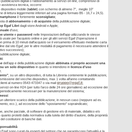
i pubblicazioni digitali o l’abbonamento ai servizi on-line, comprensivi di
 assistenza tecnica, occorre:
 dispositivo mobile (
tablet
) con schermo di almeno 7”, meglio 10”
che di lettura leggermente inferiori ad una pagina formato B5 - 16,7 x 24,5).
martphone
è fortemente
sconsigliato
;
uota di
abbonamento
o
di acquisto
della pubblicazione digitale;
pp
Egaf Libri
dagli store Android e Apple;
nuale
d'uso;
me utente
e
password
nelle Impostazioni dell'app utilizzando le stesse
à usate per l'acquisto online e per gli altri servizi Egaf (l'operazione è
n prima di 10 minuti dall'acquisto se il versamento effettuato mediante carta
 line dal sito Egaf; per le altre modalità di pagamento è necessario attendere il
ativo successivo);
 pubblicazione digitale;
ti
:
one
dell’app e della pubblicazione digitale
abbinata
al
proprio account una
e su un solo dispositivo
in quanto
si intendono in
licenza d’uso
e
;
ento"
, su un altro dispositivo, di tutta la Libreria contenente le pubblicazioni,
ismissione del vecchio dispositivo, max 1 volta all'anno contattando
gruppo@egaf.it
clienti al numero 0543-473347 o via mail
;
 servizi on-line H24 (per tutto l’arco delle 24 ore giornaliere) ad eccezione dei
i periodicamente necessari per la manutenzione del sistema;
messi
:
 un ulteriore scarico della pubblicazione, in nessun caso (neppure ad es.
imento, ecc.), ad eccezione dello "spostamento" sopraindicato;
ne, anche parziale, di software di gestione e/o di materiale, didattico e/o
 quanto protetti dalla normativa sulla tutela del diritto d’autore, della proprietà
e del costitutore di banche dati.
sponsabilità
ti Egaf sono curati da esperti del settore che ne garantiscono l’attualità e la