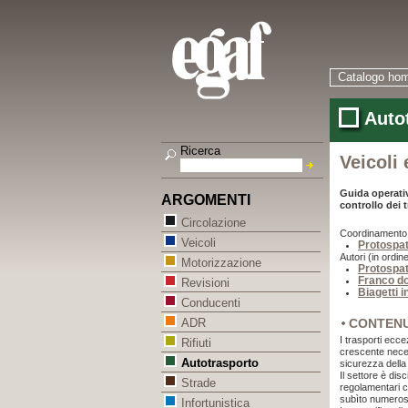
Catalogo ho
Autot
Ricerca
Veicoli 
Guida operativ
ARGOMENTI
controllo dei 
Circolazione
Coordinamento
Veicoli
Protospat
Autori (in ordine
Motorizzazione
Protospat
Franco do
Revisioni
Biagetti 
Conducenti
CONTEN
ADR
I trasporti ecce
Rifiuti
crescente necess
Autotrasporto
sicurezza della
Il settore è dis
Strade
regolamentari 
subìto numeros
Infortunistica