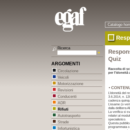
Catalogo ho
Resp
Ricerca
Respons
Quiz
ARGOMENTI
Raccolta di s
Circolazione
per l'idoneità a
Veicoli
Motorizzazione
CONTEN
Revisioni
L’idoneità del re
Conducenti
3.6.2014, n. 120
cadenza quinqu
ADR
L’esame (o verif
dalla delibera A
Rifiuti
La verifica si s
Autotrasporto
relativi al modu
specialistico.
Strade
Questa pubblicaz
programmata cas
Infortunistica