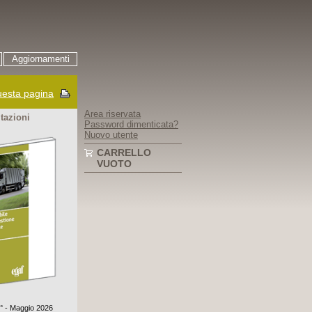
Aggiornamenti
esta pagina
Area riservata
itazioni
Password dimenticata?
Nuovo utente
CARRELLO
VUOTO
0° - Maggio 2026