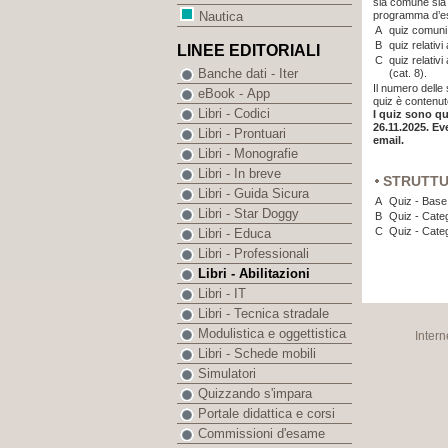
sia comune sia 
programma d’e
Nautica
A
quiz comuni 
B
quiz relativi
LINEE EDITORIALI
C
quiz relativ
Banche dati - Iter
(cat. 8).
Il numero dell
eBook - App
quiz è contenut
Libri - Codici
I quiz sono qu
26.11.2025
. Ev
Libri - Prontuari
email.
Libri - Monografie
Libri - In breve
STRUTT
Libri - Guida Sicura
A
Quiz - Base
Libri - Star Doggy
B
Quiz - Categ
C
Quiz - Cate
Libri - Educa
Libri - Professionali
Libri - Abilitazioni
Libri - IT
Libri - Tecnica stradale
Modulistica e oggettistica
Intern
Libri - Schede mobili
Simulatori
Quizzando s'impara
Portale didattica e corsi
Commissioni d'esame