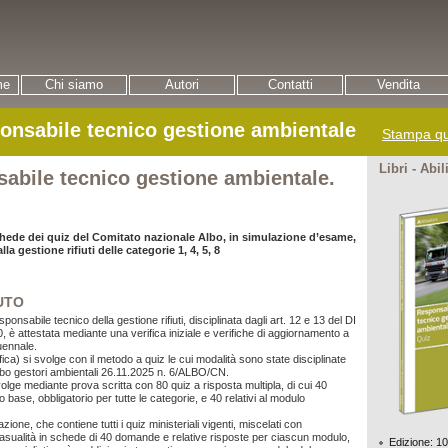
me
Chi siamo
Autori
Contatti
Vendita
onsabile tecnico gestione ambientale
Stampa qu
Libri - Abil
abile tecnico gestione ambientale.
chede dei quiz del Comitato nazionale Albo, in simulazione d’esame,
lla gestione rifiuti delle categorie 1, 4, 5, 8
UTO
sponsabile tecnico della gestione rifiuti, disciplinata dagli art. 12 e 13 del DI
, è attestata mediante una verifica iniziale e verifiche di aggiornamento a
ennale.
ica) si svolge con il metodo a quiz le cui modalità sono state disciplinate
lbo gestori ambientali
26.11.2025 n.
6/ALBO/CN.
volge mediante prova scritta con 80 quiz a risposta multipla, di cui 40
lo base, obbligatorio per tutte le categorie, e 40 relativi al modulo
ione, che contiene tutti i quiz ministeriali vigenti, miscelati con
ualità in schede di 40 domande e relative risposte per ciascun modulo,
Edizione: 1