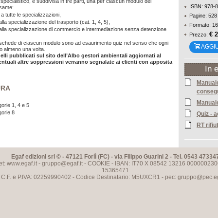
specialistico, è suddivisa in tre parti, una per ciascun modulo del
ISBN: 978-
same:
a tutte le specializzazioni,
Pagine: 528
 alla specializzazione del trasporto (cat. 1, 4, 5),
Formato: 16
i alla specializzazione di commercio e intermediazione senza detenzione
€ 
Prezzo:
e schede di ciascun modulo sono ad esaurimento quiz nel senso che ogni
AGGI
o almeno una volta.
elli pubblicati sul sito dell’Albo gestori ambientali aggiornati al
entuali altre soppressioni verranno segnalate ai clienti con apposita
In 
Manuale
URA
conseg
Manuale
orie 1, 4 e 5
gorie 8
Quiz - 
RT rifiu
Egaf edizioni srl © - 47121 Forlì (FC) - via Filippo Guarini 2 - Tel. 0543 47334
et: www.egaf.it -
gruppo@egaf.it
-
COOKIE
- IBAN: IT70 X 08542 13216 000000230
15365471
C.F. e P.IVA: 02259990402 - Codice Destinatario: M5UXCR1 - pec:
gruppo@pec.ega