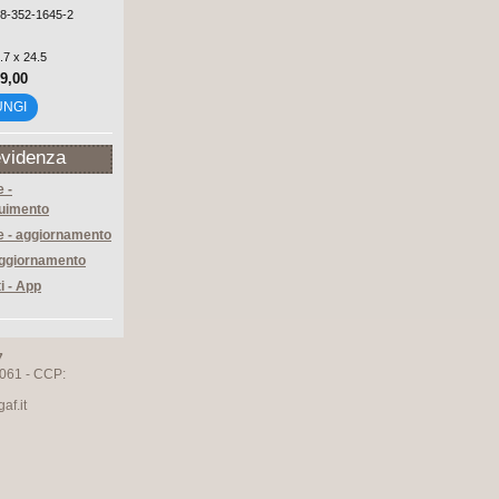
88-352-1645-2
.7 x 24.5
29,00
UNGI
evidenza
 -
uimento
 - aggiornamento
aggiornamento
ti - App
7
061 - CCP:
f.it