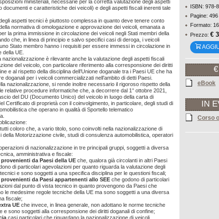
posizioni ministeriali, necessarie per la corretta valutazione degli aspetti
ISBN: 978-
o documenti e caratteristiche dei veicoli) e degli aspetti fiscali inerenti tale
Pagine: 496
degli aspetti tecnici è piuttosto complessa in quanto deve tenere conto
Formato: 16
 della normativa di omologazione e approvazione dei veicoli, emanata a
per la prima immissione in circolazione dei veicoli negli Stati membri della
€ 
Prezzo:
do che, in linea di principio e salvo specifici casi di deroga, i veicoli
n uno Stato membro hanno i requisiti per essere immessi in circolazione in
AGGI
e della UE.
a nazionalizzazione è rilevante anche la valutazione degli aspetti fiscali
tazione del veicolo, con particolare riferimento alla corresponsione dei diritti
€
ine e al rispetto della disciplina dell’Unione doganale tra i Paesi UE che ha
ere doganali per i veicoli commercializzati nell’ambito di detti Paesi.
eBook
la nazionalizzazione, si rende inoltre necessario il rigoroso rispetto della
le relative procedure informatiche che, a decorrere dal 1° ottobre 2021,
lascio del DU (Documento Unico) del veicolo in luogo della carta di
IN 
el Certificato di proprietà con il coinvolgimento, in particolare, degli studi di
mobilistica che operano in qualità di Sportello telematico
ta.
Corso o
bblicazione:
tutti coloro che, a vario titolo, sono coinvolti nella nazionalizzazione di
ici della Motorizzazione civile, studi di consulenza automobilistica, operatori
operazioni di nazionalizzazione in tre principali gruppi, soggetti a diversa
ecnica, amministrativa e fiscale:
i provenienti da Paesi della UE
che, qualora già circolanti in altri Paesi
ono di particolari agevolazioni per quanto riguarda la valutazione degli
 tecnici e sono soggetti a una specifica disciplina per le questioni fiscali;
i provenienti da Paesi appartenenti allo SEE
che godono di particolari
zioni dal punto di vista tecnico in quanto provengono da Paesi che
no le medesime regole tecniche della UE ma sono soggetti a una diversa
na fiscale;
extra UE
che invece, in linea generale, non adottano le norme tecniche
 e sono soggetti alla corresponsione dei diritti doganali di confine;
cia
casi particolari che riguardano la nazionalizzazione di veicoli