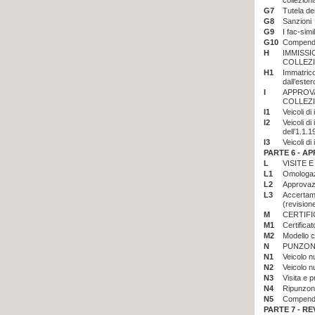
collezioni
G7
Tutela dei
G8
Sanzioni
G9
I fac-simi
G10
Compendi
H
IMMISSI
COLLEZI
H1
Immatricol
dall’ester
I
APPROVA
COLLEZI
I1
Veicoli di
I2
Veicoli di
dell’1.1.
I3
Veicoli di
PARTE 6 -
AP
L
VISITE 
L1
Omologazi
L2
Approvaz
L3
Accertame
(revision
M
CERTIFI
M1
Certifica
M2
Modello c
N
PUNZONA
N1
Veicolo n
N2
Veicolo n
N3
Visita e p
N4
Ripunzona
N5
Compendio
PARTE 7 -
RE