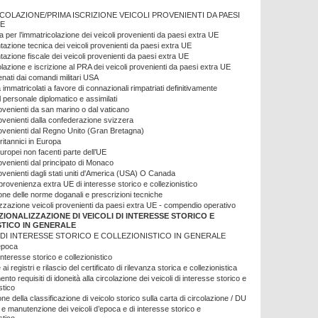
COLAZIONE/PRIMA ISCRIZIONE VEICOLI PROVENIENTI DA PAESI
UE
 per l’immatricolazione dei veicoli provenienti da paesi extra UE
zione tecnica dei veicoli provenienti da paesi extra UE
zione fiscale dei veicoli provenienti da paesi extra UE
lazione e iscrizione al PRA dei veicoli provenienti da paesi extra UE
ienati dai comandi militari USA
à immatricolati a favore di connazionali rimpatriati definitivamente
l personale diplomatico e assimilati
rovenienti da san marino o dal vaticano
rovenienti dalla confederazione svizzera
rovenienti dal Regno Unito (Gran Bretagna)
britannici in Europa
europei non facenti parte dell’UE
rovenienti dal principato di Monaco
rovenienti dagli stati uniti d'America (USA) O Canada
i provenienza extra UE di interesse storico e collezionistico
one delle norme doganali e prescrizioni tecniche
zzazione veicoli provenienti da paesi extra UE - compendio operativo
ZIONALIZZAZIONE DI VEICOLI DI INTERESSE STORICO E
STICO IN GENERALE
 DI INTERESSE STORICO E COLLEZIONISTICO IN GENERALE
’epoca
 interesse storico e collezionistico
 ai registri e rilascio del certificato di rilevanza storica e collezionistica
to requisiti di idoneità alla circolazione dei veicoli di interesse storico e
stico
ne della classificazione di veicolo storico sulla carta di circolazione / DU
e manutenzione dei veicoli d’epoca e di interesse storico e