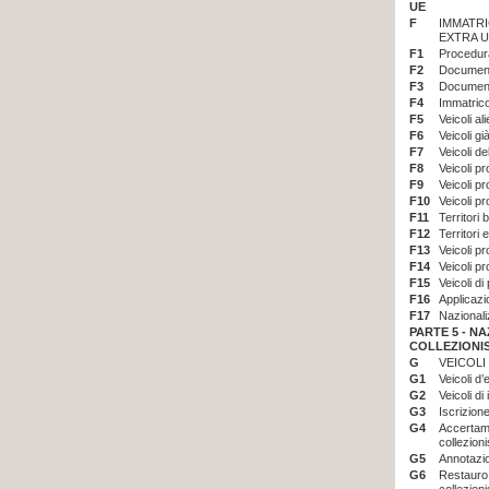
UE
F
IMMATRI
EXTRA 
F1
Procedura
F2
Documenta
F3
Documenta
F4
Immatrico
F5
Veicoli al
F6
Veicoli gi
F7
Veicoli de
F8
Veicoli p
F9
Veicoli p
F10
Veicoli p
F11
Territori 
F12
Territori 
F13
Veicoli p
F14
Veicoli p
F15
Veicoli d
F16
Applicazi
F17
Nazionali
PARTE 5 -
NA
COLLEZIONI
G
VEICOLI
G1
Veicoli d
G2
Veicoli di
G3
Iscrizione
G4
Accertamen
collezioni
G5
Annotazio
G6
Restauro 