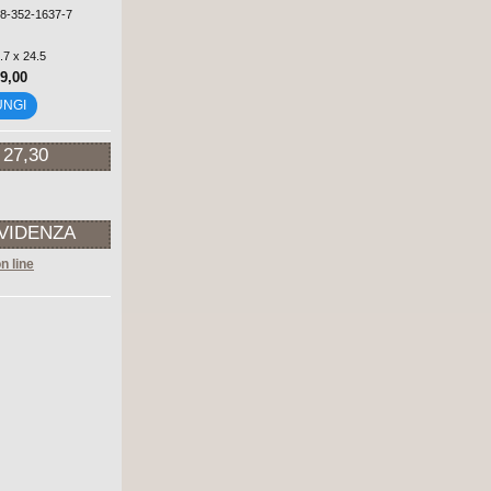
88-352-1637-7
.7 x 24.5
39,00
UNGI
 27,30
EVIDENZA
n line