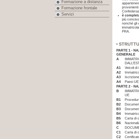
Formazione a distanza
appartenent
provenienti
Formazione frontale
Confederazi
Servizi
è complet
più conciso
nonché gli o
immatricola
PRA.
STRUTT
PARTE 1 -
NA
GENERALE
A
IMMATRI
DALL’ES
A1
Veicoli di
A2
Immatrico
A3
Iscrizione
A4
Paesi UE
PARTE 2 -
NA
B
IMMATRI
UE
B1
Procedure
B2
Documenta
B3
Documenta
B4
Immatrico
B5
Carta di 
B6
Nazionali
C
DOCUMEN
C1
Carta di 
C2
Certificat