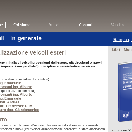
me
Chi siamo
Autori
Contatti
Vendita
li - in generale
Stampa qu
Libri - Mon
izzazione veicoli esteri
e in Italia di veicoli provenienti dall’estero, già circolanti o nuovi
di importazione parallela”): disciplina amministrativa, tecnica e
n ordine quantitativo di contributi):
ing. Emanuele
omanti ing. Alberto
 quantitativo di contributi):
omanti ing. Alberto
ing. Emanuele
dott. Andrea
ott. Francesco R. M.
aro dott. Giandomenico
UTO
ione di veicoli ovvero l’immatricolazione in Italia di veicoli provenienti
circolanti o nuovi (cd. "veicoli di importazione parallela") è stata disciplinata
Edizione: 2