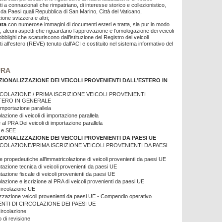
i a connazionali che rimpatriano, di interesse storico e collezionistico,
 da Paesi quali Repubblica di San Marino, Città del Vaticano,
one svizzera e altri;
ata
con numerose immagini di documenti esteri e tratta, sia pur in modo
, alcuni aspetti che riguardano l’approvazione e l’omologazione dei veicoli
bblighi che scaturiscono dall’istituzione del Registro dei veicoli
ti all’estero (REVE) tenuto dall’ACI e costituito nel sistema informativo del
URA
ZIONALIZZAZIONE DEI VEICOLI PROVENIENTI DALL’ESTERO IN
COLAZIONE / PRIMA ISCRIZIONE VEICOLI PROVENIENTI
TERO IN GENERALE
 importazione parallela
lazione di veicoli di importazione parallela
 al PRA Dei veicoli di importazione parallela
 e SEE
ZIONALIZZAZIONE DEI VEICOLI PROVENIENTI DA PAESI UE
COLAZIONE/PRIMA ISCRIZIONE VEICOL
I PROVENIENTI DA PAESI
 propedeutiche all’immatricolazione di veicoli provenienti da paesi UE
zione tecnica di veicoli provenienti da paesi UE
zione fiscale di veicoli provenienti da paesi UE
lazione e iscrizione al PRA di veicoli provenienti da paesi UE
circolazione UE
zzazione veicoli provenienti da paesi UE - Compendio operativo
TI DI CIRCOLAZIONE DEI PAESI UE
circolazione
o di revisione