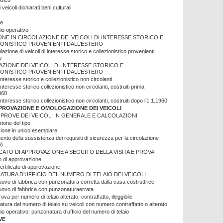
stico
 veicoli dichiarati beni culturali
le
o operativo
ONE IN CIRCOLAZIONE DEI VEICOLI DI INTERESSE STORICO E
ONISTICO PROVENIENTI DALL’ESTERO
azione di veicoli di interesse storico e collezionistico provenienti
o
ZIONE DEI VEICOLI DI INTERESSE STORICO E
ONISTICO PROVENIENTI DALL’ESTERO
 interesse storico e collezionistico non circolanti
 interesse storico collezionistico non circolanti, costruiti prima
1960
 interesse storico collezionistico non circolanti, costruiti dopo l’1.1.1960
PROVAZIONE E OMOLOGAZIONE DEI VEICOLI
E PROVE DEI VEICOLI IN GENERALE E CALCOLAZIONI
one del tipo
ione in unico esemplare
nto della sussistenza dei requisiti di sicurezza per la circolazione
e)
CATO DI APPROVAZIONE A SEGUITO DELLA VISITA E PROVA
to di approvazione
ertificato di approvazione
TURA D’UFFICIO DEL NUMERO DI TELAIO DEI VEICOLI
uovo di fabbrica con punzonatura corretta dalla casa costruttrice
uovo di fabbrica con punzonaturaerrata
rova per numero di telaio alterato, contraffatto, illeggibile
tura del numero di telaio su veicoli con numero contraffatto o alterato
 operativo: punzonatura d’ufficio del numero di telaio
VE