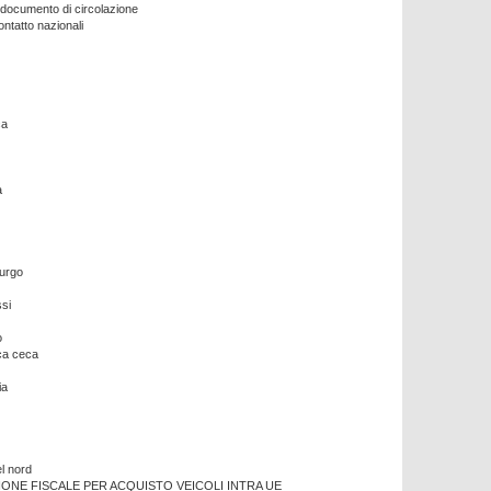
 documento di circolazione
ontatto nazionali
ca
a
urgo
si
o
ca ceca
ia
el nord
IONE FISCALE PER ACQUISTO VEICOLI INTRA UE