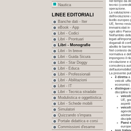
nel tempo da dis
Nautica
tecnici (controll
operazione.
La valutazione 
LINEE EDITORIALI
dell’evoluzione
livello europeo 
Banche dati - Iter
UE, fermo restan
eBook - App
immatricolati i
ogni altro Paes
Libri - Codici
Nell’ambito dell
Libri - Prontuari
legati all’impor
doganali di conf
Libri - Monografie
abolito le barri
Nel contesto del
Libri - In breve
normativa e del
Libri - Guida Sicura
impongono il ri
circolazione e d
Libri - Star Doggy
consulenza auto
Libri - Educa
dell’automobilis
La presente pu
Libri - Professionali
è diretta
a 
Libri - Abilitazioni
veicoli: uff
economici;
Libri - IT
distingue
Libri - Tecnica stradale
disciplina t
veicol
Modulistica e oggettistica
UE, god
Libri - Schede mobili
aspetti
veicol
Simulatori
agevola
Quizzando s'impara
adotta
discipli
Portale didattica e corsi
Paesi 
europee
Commissioni d'esame
non tralas