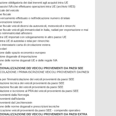
ione obbligatoria dei dati inerenti agli acquisti intra UE
passivi IVA che effettuano operazioni intra UE (archivio VIES)
cale del veicolo
ne fiscale
l versamento effettuato o nell’indicazione numero di telaio
avorazione istanze
e fiscale veicoli diversi da autoveicoli, motoveicoli e rimorchi
e fiscale veicoli già immatricolati in Italia, radiati per esportazione e mai
o reimmatricolati all’estero
xtra UE importati con sdoganamento in altro paese UE
ntra UE di autotelai o telai per rimorchio
intestatario carta di circolazione estera
colari
ione dallo spazio economico europeo
ione doganale di importazione
one delle norme doganali UE e delle regole IVA
ti
ZIONALIZZAZIONE DEI VEICOLI PROVENIENTI DA PAESI SEE
COLAZIONE / PRIMA ISCRIZIONE VEICOLI PROVENIENTI DA PAESI
 per l’immatricolazione dei veicoli provenienti da paesi SEE
zione tecnica dei veicoli provenienti da paesi SEE
zione fiscale dei veicoli provenienti da paesi SEE
lazione e iscrizione al PRA dei veicoli provenienti da paesi SEE
rovenienti dalla Norvegia
ovenienti dall’Islanda
ovenienti dal Liechtenstein
one delle norme doganali e prescrizioni tecniche
zzazione veicoli provenienti da paesi SEE - compendio operativo
ZIONALIZZAZIONE DEI VEICOLI PROVENIENTI DA PAESI EXTRA