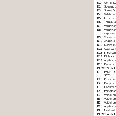
D1
Comunicaz
D2
Soggetti 
D3
Status fis
D4
Validazio
D5
Errori ne
D6
Termini l
D7
Validazion
D8
Validazion
esportati 
D9
Veicoli e
D10
Acquisto i
D11
Medesimo 
D12
Casi parti
D13
Importaz
D14
Dichiaraz
D15
Applicazi
D16
Documen
PARTE 3 -
NA
E
IMMATRI
SEE
E1
Procedura
E2
Documenta
E3
Documenta
E4
IMmatrico
E5
Veicoli p
E6
Veicoli pr
E7
Veicoli pr
E8
Applicazi
E9
Nazionali
PARTE 4 -
NA