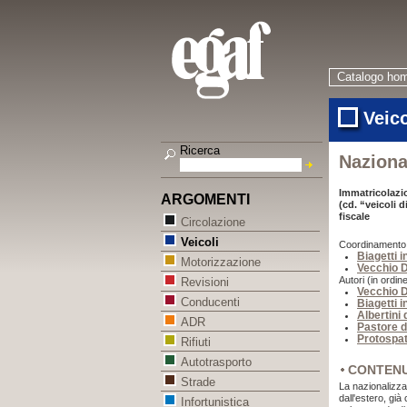
Catalogo ho
Veico
Ricerca
Nazional
Immatricolazion
ARGOMENTI
(cd. “veicoli 
fiscale
Circolazione
Veicoli
Coordinamento (i
Biagetti 
Motorizzazione
Vecchio D
Autori (in ordine
Revisioni
Vecchio D
Conducenti
Biagetti 
Albertini 
ADR
Pastore d
Protospat
Rifiuti
Autotrasporto
CONTEN
Strade
La nazionalizzaz
dall'estero, già 
Infortunistica