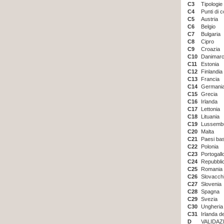
C3
Tipologie
C4
Punti di c
C5
Austria
C6
Belgio
C7
Bulgaria
C8
Cipro
C9
Croazia
C10
Danimar
C11
Estonia
C12
Finlandia
C13
Francia
C14
Germani
C15
Grecia
C16
Irlanda
C17
Lettonia
C18
Lituania
C19
Lussemb
C20
Malta
C21
Paesi bas
C22
Polonia
C23
Portogall
C24
Repubbli
C25
Romania
C26
Slovacch
C27
Slovenia
C28
Spagna
C29
Svezia
C30
Ungheria
C31
Irlanda d
D
VALIDAZ