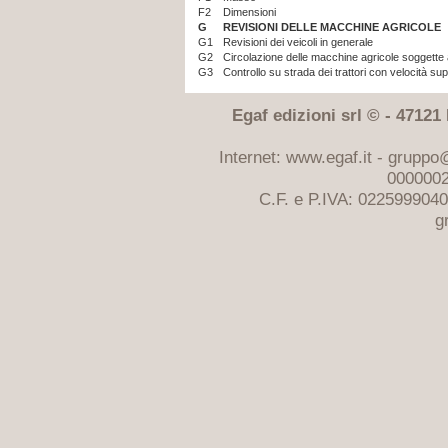
F2
Dimensioni
G
REVISIONI DELLE MACCHINE AGRICOLE
G1
Revisioni dei veicoli in generale
G2
Circolazione delle macchine agricole soggette 
G3
Controllo su strada dei trattori con velocità su
Egaf edizioni srl © - 47121 F
Internet: www.egaf.it -
gruppo@
0000002
C.F. e P.IVA: 022599904
g