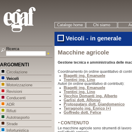
Catalogo home
Chi siamo
Au
Veicoli - in generale
Ricerca
Macchine agricole
Gestione tecnica e amministrativa delle mac
ARGOMENTI
Coordinamento (in ordine quantitativo di contri
Circolazione
Biagetti ing. Emanuele
Veicoli
Trentini ing. Lino
Autori (in ordine quantitativo di contributi):
Motorizzazione
Biagetti ing. Emanuele
Revisioni
Trentini ing. Lino
Vecchio Domanti ing. Alberto
Conducenti
Garlisi dott. Alfonso
Protospataro dott. Giandomenico
ADR
Terragnolo ing. Enrico (+)
Rifiuti
Goffredo dott. Felice
Autotrasporto
CONTENUTO
Strade
Le macchine agricole sono strumenti di lavoro co
Infortunistica