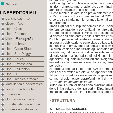
nell’attività agricola.
Nello svolgimento di tale attività, le macchine 
Nautica
funzioni: tirare, spingere, azionare determinati 
agricoli e sostanze di uso agrario.
LINEE EDITORIALI
Questi mezzi di lavoro sono prevalentemente d
sull’agricoltura, sul lavoro ma anche dal CD
Banche dati - Iter
circolare su strada, non ignorando la tematica
inquinamento.
eBook - App
Trattasi quindi di discipline complesse cui sono
Libri - Codici
dell’agricoltura, della sovranità alimentare e de
e delle politiche sociali, il Ministero delle infras
Libri - Prontuari
Ministero dell’ambiente e della sicurezza ene
Libri - Monografie
l’obbligo per essi nel rendere coerenti i relat
In questa pubblicazione sono state trattate tutt
Libri - In breve
la massima informazione pur senza eccessivi 
Libri - Guida Sicura
La pubblicazione è indirizzata agli operatori de
rivenditore, dal meccanico al consulente automo
Libri - Star Doggy
Motorizzazione all’operatore di polizia, non tr
Libri - Educa
agricoltori in quanto imprenditori che svolgono l
lavoratore che opera sulla macchina che, pera
Libri - Professionali
periodica.
Si segnala che dal 1° febbraio 2026 è entrata i
Libri - Abilitazioni
revisioni dei trattori a ruote veloci appartenent
Libri - IT
T4b e T5, con velocità massima di progetto supe
cenno nel volume; per approfondimenti si rinvi
Libri - Tecnica stradale
"Revisioni trattori agricoli veloci"
.
Modulistica e oggettistica
Autori della pubblicazione sono prevalentemen
delle infrastrutture e dei trasporti) - Dipartimen
Libri - Schede mobili
fra cui, in particolare, l’ing. Emanuele Biagetti e
Simulatori
Quizzando s'impara
STRUTTURA
Portale didattica e corsi
A
MACCHINE AGRICOLE
Commissioni d'esame
A1
Classificazione delle macchine agricole