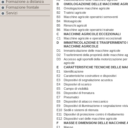
Formazione a distanza
B
OMOLOGAZIONE DELLE MACCHINE AGR
Formazione frontale
B1
Omologazione macchine agricole
B2
Trattrici agricole
Servizi
B3
Macchine agricole operatrici semoventi
B4
Motoagricole
B5
Rimorchi agricoli
B6
Macchine agricole operatrici trainate
C
MACCHINE AGRICOLE ECCEZIONALI
C1
Macchine agricole e operatrici eccezionali
D
IMMATRICOLAZIONE E TRASFERIMENTO 
MACCHINE AGRICOLE
D1
Immatricolazione delle macchine agricole
D2
Trasferimenti della proprietà delle macchine ag
D3
Accesso agli sportelli della motorizzazione per
agricole
E
CARATTERISTICHE TECNICHE DELLE MA
E1
Identificazione
E2
Caratteristiche costruttive e dispositivi
E3
Dispositivi di segnalazione acustica
E4
Dispostivi di scarico
E5
Campo di visibilità
E6
Dispositivi di frenatura
E7
Pneumatici
E8
Dispositivi di attacco meccanico
E9
Dispositivi di illuminazionw e segnalazione visi
E10
Sedili e sistemi di ritenuta
E11
Dipositivi di protezione contro il ribaltamento
E12
Dispositivi vari delle macchine agricole
F
MASSE E DIMENSIONI DELLE MACCHINE
F1
Masse