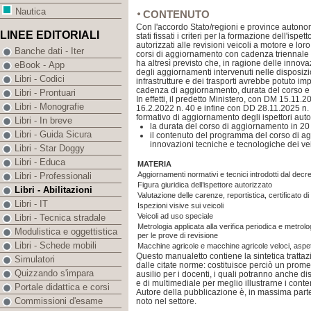
Nautica
CONTENUTO
Con l'accordo Stato/regioni e province auton
LINEE EDITORIALI
stati fissati i criteri per la formazione dell'ispett
autorizzati alle revisioni veicoli a motore e lo
Banche dati - Iter
corsi di aggiornamento con cadenza triennale 
ha altresì previsto che, in ragione delle innova
eBook - App
degli aggiornamenti intervenuti nelle disposizio
Libri - Codici
infrastrutture e dei trasporti avrebbe potuto im
cadenza di aggiornamento, durata del corso e
Libri - Prontuari
In effetti, il predetto Ministero, con DM 15.11
Libri - Monografie
16.2.2022 n. 40 e infine con DD 28.11.2025 n. 
formativo di aggiornamento degli ispettori autor
Libri - In breve
la durata del corso di aggiornamento in 20 
Libri - Guida Sicura
il contenuto del programma del corso di a
innovazioni tecniche e tecnologiche dei vei
Libri - Star Doggy
Libri - Educa
MATERIA
Aggiornamenti normativi e tecnici introdotti dal decr
Libri - Professionali
Figura giuridica dell’ispettore autorizzato
Libri - Abilitazioni
Valutazione delle carenze, reportistica, certificato di
Libri - IT
Ispezioni visive sui veicoli
Veicoli ad uso speciale
Libri - Tecnica stradale
Metrologia applicata alla verifica periodica e metrolo
Modulistica e oggettistica
per le prove di revisione
Libri - Schede mobili
Macchine agricole e macchine agricole veloci, aspett
Questo manualetto contiene la sintetica trattaz
Simulatori
dalle citate norme: costituisce perciò un promem
Quizzando s'impara
ausilio per i docenti, i quali potranno anche dis
e di multimediale per meglio illustrarne i conte
Portale didattica e corsi
Autore della pubblicazione è, in massima parte
Commissioni d'esame
noto nel settore.