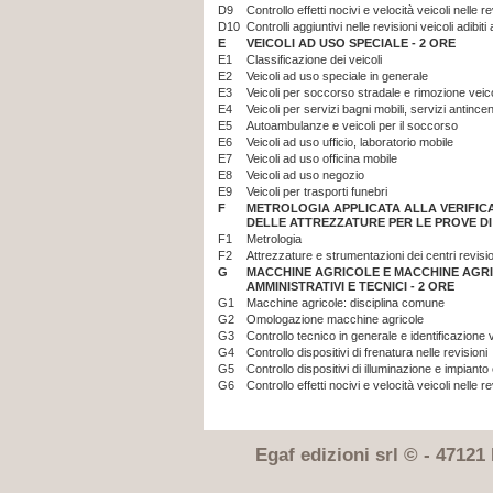
D9
Controllo effetti nocivi e velocità veicoli nelle re
D10
Controlli aggiuntivi nelle revisioni veicoli adibit
E
VEICOLI AD USO SPECIALE - 2 ORE
E1
Classificazione dei veicoli
E2
Veicoli ad uso speciale in generale
E3
Veicoli per soccorso stradale e rimozione veico
E4
Veicoli per servizi bagni mobili, servizi antincen
E5
Autoambulanze e veicoli per il soccorso
E6
Veicoli ad uso ufficio, laboratorio mobile
E7
Veicoli ad uso officina mobile
E8
Veicoli ad uso negozio
E9
Veicoli per trasporti funebri
F
METROLOGIA APPLICATA ALLA VERIFIC
DELLE ATTREZZATURE PER LE PROVE DI 
F1
Metrologia
F2
Attrezzature e strumentazioni dei centri revisio
G
MACCHINE AGRICOLE E MACCHINE AGRI
AMMINISTRATIVI E TECNICI - 2 ORE
G1
Macchine agricole: disciplina comune
G2
Omologazione macchine agricole
G3
Controllo tecnico in generale e identificazione ve
G4
Controllo dispositivi di frenatura nelle revisioni
G5
Controllo dispositivi di illuminazione e impianto e
G6
Controllo effetti nocivi e velocità veicoli nelle re
Egaf edizioni srl © - 47121 F