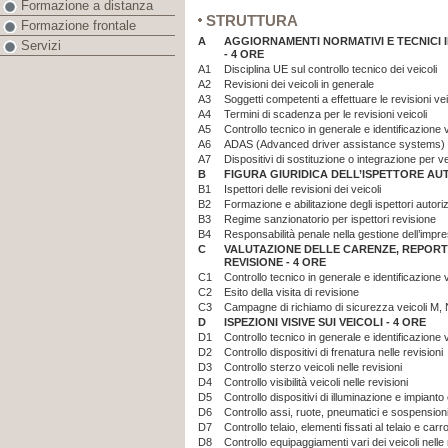
Formazione a distanza
STRUTTURA
Formazione frontale
A
AGGIORNAMENTI NORMATIVI E TECNICI I
Servizi
- 4 ORE
A1
Disciplina UE sul controllo tecnico dei veicoli
A2
Revisioni dei veicoli in generale
A3
Soggetti competenti a effettuare le revisioni vei
A4
Termini di scadenza per le revisioni veicoli
A5
Controllo tecnico in generale e identificazione ve
A6
ADAS (Advanced driver assistance systems) - di
A7
Dispositivi di sostituzione o integrazione per vei
B
FIGURA GIURIDICA DELL’ISPETTORE AUT
B1
Ispettori delle revisioni dei veicoli
B2
Formazione e abilitazione degli ispettori autorizz
B3
Regime sanzionatorio per ispettori revisione
B4
Responsabilità penale nella gestione dell’impres
C
VALUTAZIONE DELLE CARENZE, REPORTI
REVISIONE - 4 ORE
C1
Controllo tecnico in generale e identificazione ve
C2
Esito della visita di revisione
C3
Campagne di richiamo di sicurezza veicoli M,
D
ISPEZIONI VISIVE SUI VEICOLI - 4 ORE
D1
Controllo tecnico in generale e identificazione ve
D2
Controllo dispositivi di frenatura nelle revisioni
D3
Controllo sterzo veicoli nelle revisioni
D4
Controllo visibilità veicoli nelle revisioni
D5
Controllo dispositivi di illuminazione e impianto e
D6
Controllo assi, ruote, pneumatici e sospensioni 
D7
Controllo telaio, elementi fissati al telaio e carr
D8
Controllo equipaggiamenti vari dei veicoli nelle 