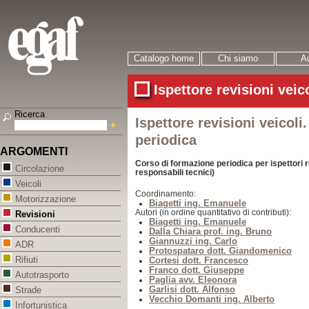
Catalogo home
Chi siamo
Au
Ispettore revisioni veico
Ricerca
Ispettore revisioni veicol
periodica
ARGOMENTI
Corso di formazione periodica per ispettori re
Circolazione
responsabili tecnici)
Veicoli
Coordinamento:
Motorizzazione
Biagetti ing. Emanuele
Autori (in ordine quantitativo di contributi):
Revisioni
Biagetti ing. Emanuele
Conducenti
Dalla Chiara prof. ing. Bruno
Giannuzzi ing. Carlo
ADR
Protospataro dott. Giandomenico
Rifiuti
Cortesi dott. Francesco
Franco dott. Giuseppe
Autotrasporto
Paglia avv. Eleonora
Garlisi dott. Alfonso
Strade
Vecchio Domanti ing. Alberto
Infortunistica