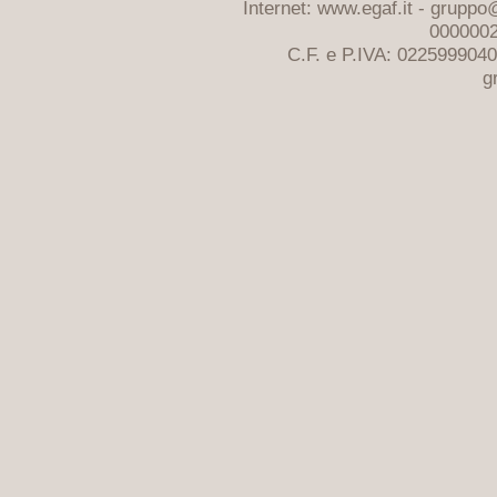
Internet: www.egaf.it -
gruppo@
0000002
C.F. e P.IVA: 022599904
g