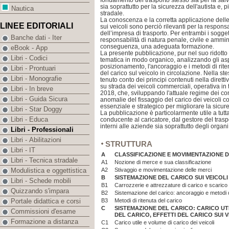
fondamento del trasporto stesso sia per la sal
sia soprattutto per la sicurezza dell'autista e, 
Nautica
stradale.
La conoscenza e la corretta applicazione delle
LINEE EDITORIALI
sui veicoli sono perciò rilevanti per la respons
dell’impresa di trasporto. Per entrambi i soggett
Banche dati - Iter
responsabilità di natura penale, civile e ammi
conseguenza, una adeguata formazione.
eBook - App
La presente pubblicazione, pur nel suo ridotto
Libri - Codici
tematica in modo organico, analizzando gli aspe
posizionamento, l'ancoraggio e i metodi di riten
Libri - Prontuari
del carico sul veicolo in circolazione. Nella st
Libri - Monografie
tenuto conto dei principi contenuti nella diretti
su strada dei veicoli commerciali, operativa in t
Libri - In breve
2018, che, sviluppando l'attuale regime dei cont
Libri - Guida Sicura
anomalie del fissaggio del carico dei veicoli
essenziale e strategico per migliorare la sicur
Libri - Star Doggy
La pubblicazione è particolarmente utile a tutta 
Libri - Educa
conducente al caricatore, dal gestore del traspo
interni alle aziende sia soprattutto degli organi
Libri - Professionali
Libri - Abilitazioni
STRUTTURA
Libri - IT
A
CLASSIFICAZIONE E MOVIMENTAZIONE 
Libri - Tecnica stradale
A1
Nozione di merce e sua classificazione
A2
Stivaggio e movimentazione delle merci
Modulistica e oggettistica
B
SISTEMAZIONE DEL CARICO SUI VEICOLI
Libri - Schede mobili
B1
Carrozzerie e attrezzature di carico e scarico 
Quizzando s'impara
B2
Sistemazione del carico: ancoraggio e metodi di
B3
Metodi di ritenuta del carico
Portale didattica e corsi
C
SISTEMAZIONE DEL CARICO: CARICO U
Commissioni d'esame
DEL CARICO, EFFETTI DEL CARICO SUI V
Formazione a distanza
C1
Carico utile e volume di carico dei veicoli