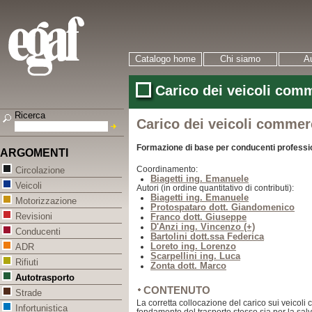
Catalogo home
Chi siamo
Au
Carico dei veicoli comm
Ricerca
Carico dei veicoli commerc
Formazione di base per conducenti professi
ARGOMENTI
Coordinamento:
Circolazione
Biagetti ing. Emanuele
Veicoli
Autori (in ordine quantitativo di contributi):
Biagetti ing. Emanuele
Motorizzazione
Protospataro dott. Giandomenico
Revisioni
Franco dott. Giuseppe
D'Anzi ing. Vincenzo (+)
Conducenti
Bartolini dott.ssa Federica
Loreto ing. Lorenzo
ADR
Scarpellini ing. Luca
Rifiuti
Zonta dott. Marco
Autotrasporto
CONTENUTO
Strade
La corretta collocazione del carico sui veicoli 
Infortunistica