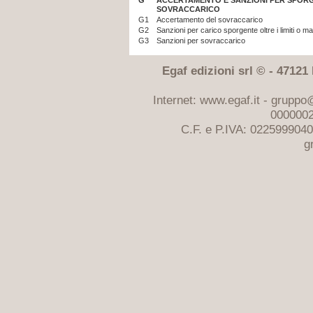
G
ACCERTAMENTO E SANZIONI PER SPORG
SOVRACCARICO
G1
Accertamento del sovraccarico
G2
Sanzioni per carico sporgente oltre i limiti o m
G3
Sanzioni per sovraccarico
Egaf edizioni srl © - 47121 F
Internet: www.egaf.it -
gruppo@
0000002
C.F. e P.IVA: 022599904
g