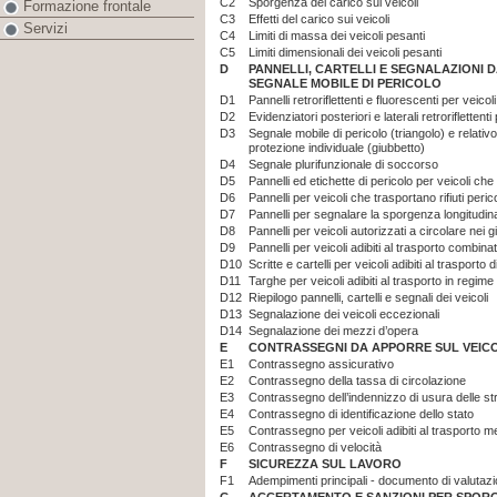
C2
Sporgenza del carico sui veicoli
Formazione frontale
C3
Effetti del carico sui veicoli
Servizi
C4
Limiti di massa dei veicoli pesanti
C5
Limiti dimensionali dei veicoli pesanti
D
PANNELLI, CARTELLI E SEGNALAZIONI 
SEGNALE MOBILE DI PERICOLO
D1
Pannelli retroriflettenti e fluorescenti per veicoli
D2
Evidenziatori posteriori e laterali retroriflettenti 
D3
Segnale mobile di pericolo (triangolo) e relativo 
protezione individuale (giubbetto)
D4
Segnale plurifunzionale di soccorso
D5
Pannelli ed etichette di pericolo per veicoli c
D6
Pannelli per veicoli che trasportano rifiuti peric
D7
Pannelli per segnalare la sporgenza longitudina
D8
Pannelli per veicoli autorizzati a circolare nei gi
D9
Pannelli per veicoli adibiti al trasporto combina
D10
Scritte e cartelli per veicoli adibiti al trasporto d
D11
Targhe per veicoli adibiti al trasporto in regime 
D12
Riepilogo pannelli, cartelli e segnali dei veicoli
D13
Segnalazione dei veicoli eccezionali
D14
Segnalazione dei mezzi d’opera
E
CONTRASSEGNI DA APPORRE SUL VEIC
E1
Contrassegno assicurativo
E2
Contrassegno della tassa di circolazione
E3
Contrassegno dell’indennizzo di usura delle st
E4
Contrassegno di identificazione dello stato
E5
Contrassegno per veicoli adibiti al trasporto m
E6
Contrassegno di velocità
F
SICUREZZA SUL LAVORO
F1
Adempimenti principali - documento di valutazi