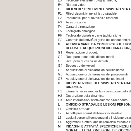
E3
Tecniche avanzate (fotogrammetria)
E4
Riprese video
F
RILIEVI DESCRITTIVI NEL SINISTRO STR
F1
Rilievi descrittivi nel sinistro stradale
F2
Pneumatici per autoveicoli e rimorchi
F3
Assicurazione
F4
Carta di circolazione
F5
Tachigrafo analogico
F6
Tachigrafo digitale e carte tachigrafiche
F7
Controllo dell’attività di guida dei conducenti pr
G
ATTIVITÀ VARIE DA COMPIERSI SUL LU
DI COSE E ACQUISIZIONI DICHIARAZIONI
G1
Repertazione di oggetti
G2
Recupero e custodia di beni mobili
G3
Recupero di veicoli incidentati
G4
Sequestro dei veicoli
G5
Acquisizione di dichiarazioni sull’incidente
G6
Acquisizione di dichiarazioni dei protagonisti
G7
Acquisizione di dichiarazioni dei testimoni
H
RICOSTRUZIONE DEL SINISTRO STRADA
DINAMICA
H1
Elementi necessari per la ricostruzione della 
H2
Descrizione della dinamica
H3
Altre informazioni relativamente all’accaduto
L
OMICIDIO STRADALE E LESIONI PERSON
L1
Omicidio stradale
L2
Aspetti procedurali dell’omicidio stradale
L3
Lesioni personali conseguenti a incidente stra
L4
Aggravanti e attenuanti dell’omicidio stradale e 
M
INDAGINI E ATTIVITÀ SPECIFICHE NEGLI 
MORTALI, FUGA, OMISSIONE DI SOCCOR