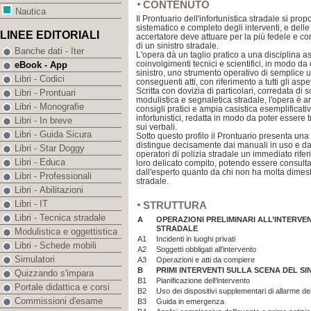
CONTENUTO
Nautica
Il Prontuario dell'infortunistica stradale si pro
sistematico e completo degli interventi, e delle
LINEE EDITORIALI
accertatore deve attuare per la più fedele e cor
di un sinistro stradale.
Banche dati - Iter
L'opera dà un taglio pratico a una disciplina a
coinvolgimenti tecnici e scientifici, in modo da 
eBook - App
sinistro, uno strumento operativo di semplice uso
Libri - Codici
conseguenti atti, con riferimento a tutti gli aspet
Scritta con dovizia di particolari, corredata di 
Libri - Prontuari
modulistica e segnaletica stradale, l'opera è a
Libri - Monografie
consigli pratici e ampia casistica esemplificati
infortunistici, redatta in modo da poter essere tr
Libri - In breve
sui verbali.
Libri - Guida Sicura
Sotto questo profilo il Prontuario presenta una 
distingue decisamente dai manuali in uso e dai t
Libri - Star Doggy
operatori di polizia stradale un immediato rif
Libri - Educa
loro delicato compito, potendo essere consult
dall'esperto quanto da chi non ha molta dimesti
Libri - Professionali
stradale.
Libri - Abilitazioni
Libri - IT
STRUTTURA
Libri - Tecnica stradale
A
OPERAZIONI PRELIMINARI ALL’INTERVEN
STRADALE
Modulistica e oggettistica
A1
Incidenti in luoghi privati
Libri - Schede mobili
A2
Soggetti obbligati all’intervento
Simulatori
A3
Operazioni e atti da compiere
B
PRIMI INTERVENTI SULLA SCENA DEL S
Quizzando s'impara
B1
Pianificazione dell’intervento
Portale didattica e corsi
B2
Uso dei dispositivi supplementari di allarme dei
Commissioni d'esame
B3
Guida in emergenza