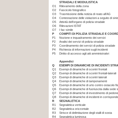
STRADALI E MODULISTICA
O1
Rilevamento della zona
O2
Fascicolo fotografico
O3
Trasmissione della notizia di reato all’AG
O4
Contestazione delle violazioni a seguito di sini
O5
Attività dell’organo di polizia stradale
O6
Rilevazioni ISTAT
O7
I fac-simile
P
COMPITI DI POLIZIA STRADALE E COO
P1
Nozione e inquadramento dei servizi
P2
Analisi dei servizi di polizia stradale
P3
Coordinamento dei servizi di polizia stradale
P4
Richiesta di informazioni sugli incidenti
P5
Diritto di accesso agli atti amministrativi
Appendici
Q
ESEMPI DI DINAMICHE DI INCIDENTI STR
Q1
Esempi di dinamiche di scontri frontali
Q2
Esempi di dinamiche di scontri frontali-laterali
Q3
Esempi di dinamiche di scontri laterali
Q4
Esempi di dinamiche di tamponamenti
Q5
Esempi di dinamiche di urto contro ostacolo fi
Q6
Esempi di dinamiche di fuoriuscita dalla sede 
Q7
Esempi di dinamiche di investimento di pedon
Q8
Esempi di dinamiche di incidenti in corrisponde
R
SEGNALETICA
R1
Segnaletica verticale
R2
Segnaletica orizzontale
R3
Strisce di delimitazione degli stalli di sosta
R4
Segnaletica luminosa