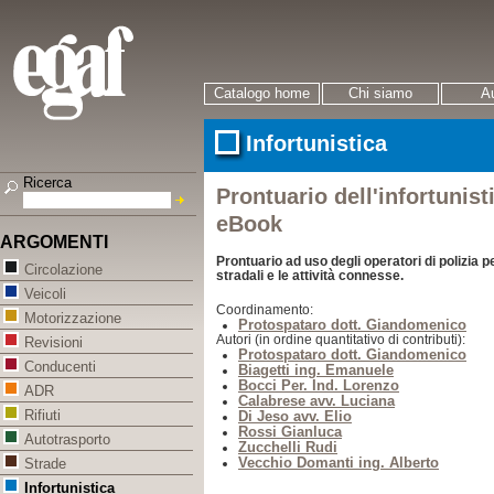
Catalogo home
Chi siamo
Au
Infortunistica
Ricerca
Prontuario dell'infortunist
eBook
ARGOMENTI
Prontuario ad uso degli operatori di polizia pe
Circolazione
stradali e le attività connesse.
Veicoli
Coordinamento:
Motorizzazione
Protospataro dott. Giandomenico
Autori (in ordine quantitativo di contributi):
Revisioni
Protospataro dott. Giandomenico
Conducenti
Biagetti ing. Emanuele
Bocci Per. Ind. Lorenzo
ADR
Calabrese avv. Luciana
Rifiuti
Di Jeso avv. Elio
Rossi Gianluca
Autotrasporto
Zucchelli Rudi
Vecchio Domanti ing. Alberto
Strade
Infortunistica