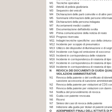
M1
Tecniche operative
M2
Attività di polizia giudiziaria
M3
Sequestro dei veicoli
M4
Dichiarazioni delle parti coinvolte e di altre pe
M5
Sommarie informazioni delle persone informate 
M6
Dichiarazioni della persona indagata
M7
Accertamenti medici coattivi
M8
Documentazione dell’attività svolta
M9
Prima comunicazione della notizia di reato
M10
Prognosi riservata
M11
Indagini tecniche specifiche: uso della cintura
M12
Incidente per scoppio di pneumatico
M13
Utilizzo dei dispositivi di illuminazione e di se
M14
Incidente con fuga ed omissione di soccorso
M15
Incidenti in corrispondenza delle rotatorie
M16
Incidente in corrispondenza di rotatoria di tip
M17
Incidente in corrispondenza di rotatoria di tipo 
M18
Incidente in corrispondenza di rotatoria di tipo
N
REVOCA DEI DOCUMENTI DI GUIDA QUA
VIOLAZIONI AMMINISTRATIVE
N1
Revoca della patente o del certificato di idonei
sanzione accessoria di sanzione amministrati
N2
Revoca della patente per violazioni al CDS cos
N3
Revoca della patente per violazioni con danni 
N4
Notifica del provvedimento di revoca
N5
Guida con patente revocata
N6
Ricorsi
N7
Sintesi dei casi di revoca della patente
N8
Inibizione alla guida per titolari di patenti strani
O
ADEMPIMENTI FINALI DELL’ATTIVITÀ DI P