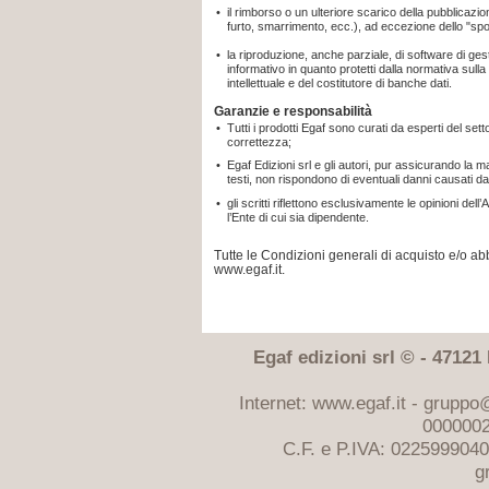
•
il rimborso o un ulteriore scarico della pubblicaz
furto, smarrimento, ecc.), ad eccezione dello "sp
•
la riproduzione, anche parziale, di software di gest
informativo in quanto protetti dalla normativa sulla t
intellettuale e del costitutore di banche dati.
Garanzie e responsabilità
•
Tutti i prodotti Egaf sono curati da esperti del sett
correttezza;
•
Egaf Edizioni srl e gli autori, pur assicurando la 
testi, non rispondono di eventuali danni causati da
•
gli scritti riflettono esclusivamente le opinioni d
l’Ente di cui sia dipendente.
Tutte le Condizioni generali di acquisto e/o 
www.egaf.it.
Egaf edizioni srl © - 47121 F
Internet: www.egaf.it -
gruppo@
0000002
C.F. e P.IVA: 022599904
g