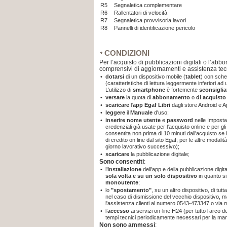
R5
Segnaletica complementare
R6
Rallentatori di velocità
R7
Segnaletica provvisoria lavori
R8
Pannelli di identificazione pericolo
CONDIZIONI
Per l’acquisto di pubblicazioni digitali o l’abb
comprensivi di aggiornamenti e assistenza tec
•
dotarsi
di un dispositivo mobile (
tablet
) con sche
(caratteristiche di lettura leggermente inferiori a
L’utilizzo di
smartphone
è fortemente
sconsiglia
•
versare
la quota di
abbonamento
o
di acquist
•
scaricare
l'
app
Egaf Libri
dagli store Android e A
•
leggere
il
Manuale
d'uso;
•
inserire nome utente
e
password
nelle Imposta
credenziali già usate per l'acquisto online e per gli
consentita non prima di 10 minuti dall'acquisto se
di credito on line dal sito Egaf; per le altre modal
giorno lavorativo successivo);
•
scaricare
la pubblicazione digitale;
Sono consentiti
:
•
l’
installazione
dell’app e della pubblicazione digit
sola volta e su un solo dispositivo
in quanto
s
monoutente
;
•
lo
"spostamento"
, su un altro dispositivo, di tut
nel caso di dismissione del vecchio dispositivo, m
l'assistenza clienti al numero 0543-473347 o via 
•
l’
accesso
ai servizi on-line H24 (per tutto l’arco 
tempi tecnici periodicamente necessari per la ma
Non sono ammessi
: