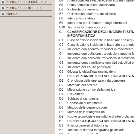
B4
Analisi complessiva dell’evento e prime notizie
Formazione a distanza
B5
Prima comunicazione del sinistro
Formazione frontale
B6
Richieste di intervento
Servizi
B7
Delimitazione dell’area del sinistro
B8
Interventi di viabilità
B9
Intervento per il soccorso degli infortunati
B10
Tecniche di primo soccorso
C
CLASSIFICAZIONE DEGLI INCIDENTI ST
INFORTUNISTICA
C1
Classificazione incidente in base alle conseg
C2
Classificazione incidente in base alle caratter
C3
Incidente con scontro tra veicoli in movimento
C4
Incidente con collisione tra veicolo e oggetto 
C5
Incidente con collisione tra veicolo in movime
C6
Incidente senza collisione con altri veicoli od o
C7
Incidente per cause particolari
C8
Glossario classificazione incidenti
D
RILIEVI PLANIMETRICI NEL SINISTRO S
D1
Cronologia delle operazioni da compiere
D2
Materiale occorrente
D3
Misurazione con cordella metrica
D4
Rilevamenti
D5
Schizzo di campagna
D6
Caposaldo di riferimento
D7
Metodo delle perpendicolari
D8
Metodo delle triangolazioni
D9
Nuove tecnologie e metodiche di rilievo planim
E
RILIEVI FOTOGRAFICI NEL SINISTRO S
E1
Principi generali di fotografia
E2
Tecnica di ripresa fotografica giudiziaria