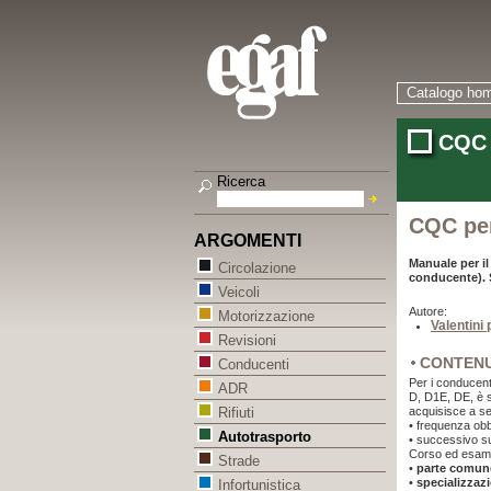
Catalogo ho
CQC 
Ricerca
CQC per
ARGOMENTI
Manuale per i
Circolazione
conducente).
Veicoli
Autore:
Motorizzazione
Valentini
Revisioni
CONTEN
Conducenti
Per i conducenti
ADR
D, D1E, DE, è s
acquisisce a se
Rifiuti
• frequenza obbl
Autotrasporto
• successivo s
Corso ed esame 
Strade
•
parte comun
•
specializzaz
Infortunistica