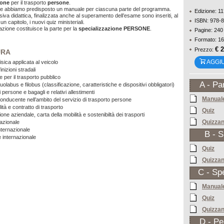
ione
per il trasporto
persone
.
riale abbiamo predisposto un manuale per ciascuna parte del programma.
Edizione: 1
siva didattica, finalizzata anche al superamento dell’esame sono inseriti, al
ISBN: 978-
un capitolo, i nuovi quiz ministeriali.
zione costituisce la parte per la
specializzazione PERSONE
.
Pagine: 240
Formato: 16
€ 
Prezzo:
URA
AGGI
isica applicata al veicolo
nizioni stradali
re per il trasporto pubblico
A - Pa
olabus e filobus (classificazione, caratteristiche e dispositivi obbligatori)
 persone e bagagli e relativi allestimenti
Manuale
onducente nell’ambito del servizio di trasporto persone
tà e contratto di trasporto
Quiz
ne aziendale, carta della mobilità e sostenibiltà dei trasporti
Quizza
azionale
nternazionale
B - 
 internazionale
Quiz
Quizza
C - Sp
Manuale
Quiz
Quizza
D - Pe