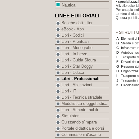
•
specializzaz
Nautica
A livello edito
Per una più inci
termine di ciasc
LINEE EDITORIALI
Questa pubblica
Banche dati - Iter
eBook - App
STRUTT
Libri - Codici
A
Elementi di f
Libri - Prontuari
B
Strada e defi
Libri - Monografie
C
Infrastruttu
D
Autobus, scu
Libri - In breve
E
Trasporto di
Libri - Guida Sicura
F
Doveri del c
Libri - Star Doggy
G
Responsabili
H
Organizzazio
Libri - Educa
I
Trasporto n
Libri - Professionali
J
Trasporto i
Libri - Abilitazioni
K
Circolazione
Libri - IT
Libri - Tecnica stradale
Modulistica e oggettistica
Libri - Schede mobili
Simulatori
Quizzando s'impara
Portale didattica e corsi
Commissioni d'esame