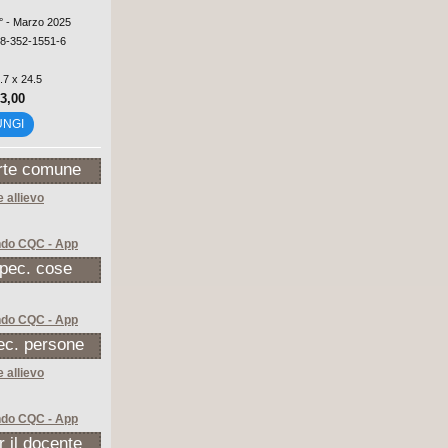
1° - Marzo 2025
88-352-1551-6
.7 x 24.5
23,00
UNGI
rte comune
 allievo
ndo CQC - App
Spec. cose
ndo CQC - App
ec. persone
 allievo
ndo CQC - App
r il docente