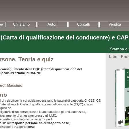
me
Chi siamo
Autori
Contatti
Vendita
(Carta di qualificazione del conducente) e CAP
Stampa qu
Libri - Pro
sone. Teoria e quiz
l conseguimento della CQC (Carta di qualificazione del
 Specializzazione PERSONE
 prof. Massimo
UTO
 di veicoli per la cui guida necessitano le patenti di categoria C, C1E, CE,
tata istituita la Carta di qualificazione del conducente (CQC) che si
guito di:
igatoria di un corso presso le autoscuole o gli enti autorizzati,
uperamento di un esame presso gli UMC.
vertono su materie divise in tre parti:
e
sia al
trasporto persone
sia al
trasporto cose
,
ione
per il trasporto
cose
,