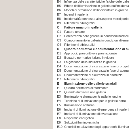
B4
Influenza delle caratteristiche fisiche delle galler
B5
Effetto dell’illuminazione in galleria sull’incidenta
B6
Modelli di previsione dell’incidentalità in galleria
B7
Incendi in galleria
B8
Incidentalità connessa al trasporto merci peri
B9
Riferimenti bibliografici
C
Fattore umano in galleria
C1
Fattore umano
C2
Percorrenza delle gallerie in condizioni normali
C3
Comportamento in galleria in condizioni di em
C4
Riferimenti bibliografici
D
Quadro normativo e documentazione di sicur
D1
Approccio prescrittivo e prestazionale
D2
Il quadro normativo italiano in vigore
D3
La gestione della sicurezza in galleria
D4
Documentazione di sicurezza in fase di proget
D5
Documentazione di sicurezza in fase di apertura
D6
Documentazione di sicurezza in esercizio
D7
Riferimenti bibliografici
E
Illuminazione delle gallerie stradali
E1
Quadro normativo di riferimento
E2
Quando illuminare una galleria
E3
Illuminazione diurna per le gallerie lunghe
E4
Tecniche di illuminazione per le gallerie corte
E5
Illuminazione notturna
E6
Impianti di illuminazione di emergenza in galleri
E7
Impianti di illuminazione di evacuazione
E8
Risparmio energetico
E9
Soluzioni illuminotecniche
E10
Criteri di installazione degli apparecchi illuminan