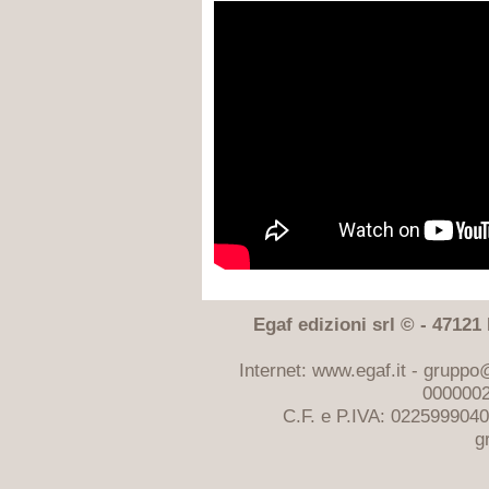
Egaf edizioni srl © - 47121 F
Internet: www.egaf.it -
gruppo@
0000002
C.F. e P.IVA: 022599904
g