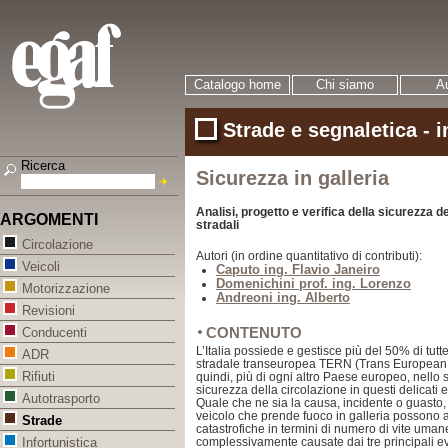
Catalogo home
Chi siamo
Au
Strade e segnaletica - 
Ricerca
Sicurezza in galleria
Analisi, progetto e verifica della sicurezza de
ARGOMENTI
stradali
Circolazione
Autori (in ordine quantitativo di contributi):
Veicoli
Caputo ing. Flavio Janeiro
Domenichini prof. ing. Lorenzo
Motorizzazione
Andreoni ing. Alberto
Revisioni
CONTENUTO
Conducenti
L’Italia possiede e gestisce più del 50% di tutte
ADR
stradale transeuropea TERN (Trans European
Rifiuti
quindi, più di ogni altro Paese europeo, nello sf
sicurezza della circolazione in questi delicati el
Autotrasporto
Quale che ne sia la causa, incidente o guasto
veicolo che prende fuoco in galleria possono
Strade
catastrofiche in termini di numero di vite uman
complessivamente causate dai tre principali eve
Infortunistica