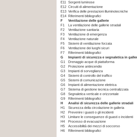
E11
Sorgenti luminose
E12
Circuiti di alimentazione
E13
Verifica delle prestazioni illuminotecniche
E14
Riferimenti bibliografici
F
Ventilazione delle gallerie
F1
La ventilazione delle gallerie stradali
F2
Ventilazione sanitaria
F3
Ventilazione di emergenza
F4
Ventilazione naturale
F5
Sistemi di ventilazione forzata
F6
Ventilazione dei luoghi sicuri
F7
Riferimenti bibliografici
G
Impianti di sicurezza e segnaletica in galler
G1
Drenaggio acque di piattaforma
G2
Protezione antincendio
G3
Impianti di sorveglianza
G4
Sistemi di controllo del traffico
G5
Sistemi di comunicazione
G6
Impianti di alimentazione elettrica
G7
Sistema di gestione tecnica centralizzata
G8
Segnaletica verticale e orizzontale
G9
Riferimenti bibliografici
H
Analisi di sicurezza delle gallerie stradali
H1
Sicurezza della circolazione in galleria
H2
Prevenire i guasti o gli incidenti
H3
Limitare le conseguenze di guasti o incidenti
H4
Processo di evacuazione
H5
Accessibilità dei mezzi di soccorso
H6
Riferimenti bibliografici