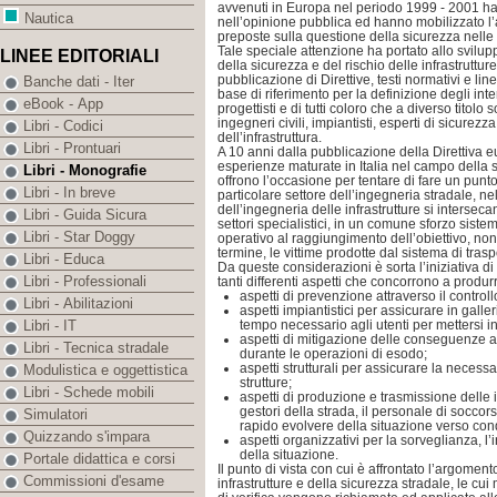
avvenuti in Europa nel periodo 1999 - 2001 h
Nautica
nell’opinione pubblica ed hanno mobilizzato l’
preposte sulla questione della sicurezza nelle g
Tale speciale attenzione ha portato allo svilup
LINEE EDITORIALI
della sicurezza e del rischio delle infrastruttur
pubblicazione di Direttive, testi normativi e li
Banche dati - Iter
base di riferimento per la definizione degli int
eBook - App
progettisti e di tutti coloro che a diverso titolo
ingegneri civili, impiantisti, esperti di sicurezza,
Libri - Codici
dell’infrastruttura.
Libri - Prontuari
A 10 anni dalla pubblicazione della Direttiva 
esperienze maturate in Italia nel campo della s
Libri - Monografie
offrono l’occasione per tentare di fare un punt
Libri - In breve
particolare settore dell’ingegneria stradale, 
dell’ingegneria delle infrastrutture si intersec
Libri - Guida Sicura
settori specialistici, in un comune sforzo sistem
Libri - Star Doggy
operativo al raggiungimento dell’obiettivo, non 
termine, le vittime prodotte dal sistema di trasp
Libri - Educa
Da queste considerazioni è sorta l’iniziativa di 
Libri - Professionali
tanti differenti aspetti che concorrono a produrr
aspetti di prevenzione attraverso il controllo
Libri - Abilitazioni
aspetti impiantistici per assicurare in galleri
tempo necessario agli utenti per mettersi in
Libri - IT
aspetti di mitigazione delle conseguenze at
Libri - Tecnica stradale
durante le operazioni di esodo;
aspetti strutturali per assicurare la necessa
Modulistica e oggettistica
strutture;
Libri - Schede mobili
aspetti di produzione e trasmissione delle 
gestori della strada, il personale di soccorso
Simulatori
rapido evolvere della situazione verso condi
Quizzando s'impara
aspetti organizzativi per la sorveglianza, l
della situazione.
Portale didattica e corsi
Il punto di vista con cui è affrontato l’argomen
Commissioni d'esame
infrastrutture e della sicurezza stradale, le cu