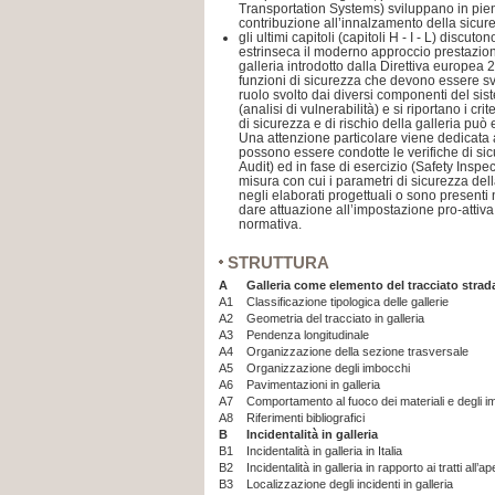
Transportation Systems) sviluppano in pieno
contribuzione all’innalzamento della sicure
gli ultimi capitoli (capitoli H - I - L) discuto
estrinseca il moderno approccio prestaziona
galleria introdotto dalla Direttiva europea
funzioni di sicurezza che devono essere svo
ruolo svolto dai diversi componenti del sis
(analisi di vulnerabilità) e si riportano i crit
di sicurezza e di rischio della galleria può
Una attenzione particolare viene dedicata ad 
possono essere condotte le verifiche di sic
Audit) ed in fase di esercizio (Safety Inspect
misura con cui i parametri di sicurezza dell
negli elaborati progettuali o sono presenti ne
dare attuazione all’impostazione pro-attiva
normativa.
STRUTTURA
A
Galleria come elemento del tracciato strad
A1
Classificazione tipologica delle gallerie
A2
Geometria del tracciato in galleria
A3
Pendenza longitudinale
A4
Organizzazione della sezione trasversale
A5
Organizzazione degli imbocchi
A6
Pavimentazioni in galleria
A7
Comportamento al fuoco dei materiali e degli im
A8
Riferimenti bibliografici
B
Incidentalità in galleria
B1
Incidentalità in galleria in Italia
B2
Incidentalità in galleria in rapporto ai tratti all’ap
B3
Localizzazione degli incidenti in galleria