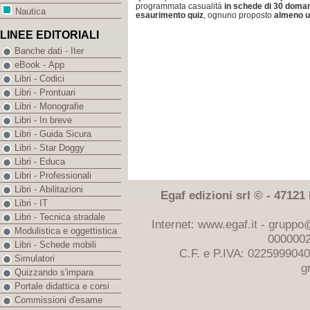
programmata casualità
in schede di 30 doman
Nautica
esaurimento quiz
, ognuno proposto
almeno u
LINEE EDITORIALI
Banche dati - Iter
eBook - App
Libri - Codici
Libri - Prontuari
Libri - Monografie
Libri - In breve
Libri - Guida Sicura
Libri - Star Doggy
Libri - Educa
Libri - Professionali
Libri - Abilitazioni
Egaf edizioni srl © - 47121 F
Libri - IT
Libri - Tecnica stradale
Internet: www.egaf.it -
gruppo@
Modulistica e oggettistica
0000002
Libri - Schede mobili
C.F. e P.IVA: 022599904
Simulatori
g
Quizzando s'impara
Portale didattica e corsi
Commissioni d'esame