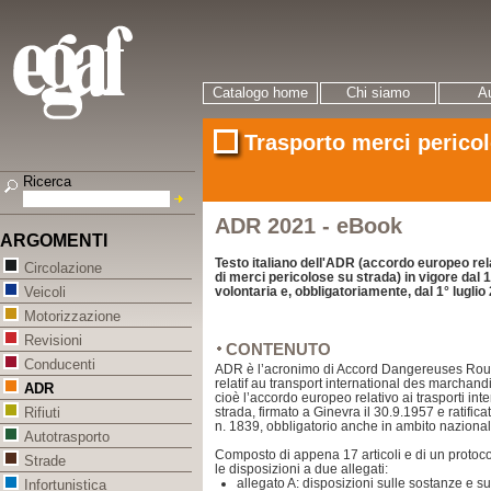
Catalogo home
Chi siamo
Au
Trasporto merci pericol
Ricerca
ADR 2021 - eBook
ARGOMENTI
Testo italiano dell'ADR (accordo europeo rela
Circolazione
di merci pericolose su strada) in vigore dal
volontaria e, obbligatoriamente, dal 1° luglio
Veicoli
Motorizzazione
Revisioni
CONTENUTO
Conducenti
ADR è l’acronimo di Accord Dangereuses Route
relatif au transport international des marchan
ADR
cioè l’accordo europeo relativo ai trasporti int
strada, firmato a Ginevra il 30.9.1957 e ratifica
Rifiuti
n. 1839, obbligatorio anche in ambito nazional
Autotrasporto
Composto di appena 17 articoli e di un protoco
Strade
le disposizioni a due allegati:
allegato A: disposizioni sulle sostanze e sug
Infortunistica