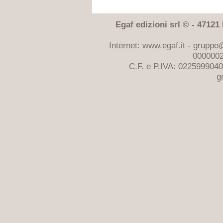
Egaf edizioni srl © - 47121 F
Internet: www.egaf.it -
gruppo@
0000002
C.F. e P.IVA: 022599904
g