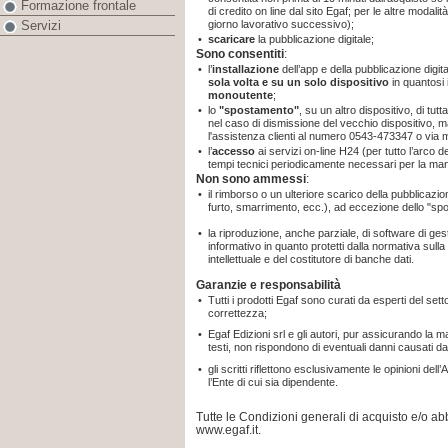
Formazione frontale
di credito on line dal sito Egaf; per le altre modal
giorno lavorativo successivo);
Servizi
•
scaricare
la pubblicazione digitale;
Sono consentiti
:
•
l’
installazione
dell’app e della pubblicazione digit
sola volta e su un solo dispositivo
in quantosi
monoutente
;
•
lo
"spostamento"
, su un altro dispositivo, di tut
nel caso di dismissione del vecchio dispositivo, m
l'assistenza clienti al numero 0543-473347 o via 
•
l’
accesso
ai servizi on-line H24 (per tutto l’arco 
tempi tecnici periodicamente necessari per la ma
Non sono ammessi
:
•
il rimborso o un ulteriore scarico della pubblicaz
furto, smarrimento, ecc.), ad eccezione dello "sp
•
la riproduzione, anche parziale, di software di gest
informativo in quanto protetti dalla normativa sulla t
intellettuale e del costitutore di banche dati.
Garanzie e responsabilità
•
Tutti i prodotti Egaf sono curati da esperti del sett
correttezza;
•
Egaf Edizioni srl e gli autori, pur assicurando la 
testi, non rispondono di eventuali danni causati da
•
gli scritti riflettono esclusivamente le opinioni d
l’Ente di cui sia dipendente.
Tutte le Condizioni generali di acquisto e/o 
www.egaf.it.