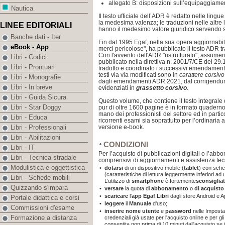
allegato B: disposizioni sull’equipaggiamen
Nautica
Il testo ufficiale dell’ADR è redatto nelle lingu
la medesima valenza; le traduzioni nelle altre
LINEE EDITORIALI
hanno il medesimo valore giuridico servendo s
Banche dati - Iter
Fin dal 1995 Egaf, nella sua opera aggiornabile
eBook - App
merci pericolose", ha pubblicato il testo ADR tra
Con l'avvento dell'ADR "ristrutturato", assumen
Libri - Codici
pubblicato nella direttiva n. 2001/7/CE del 29.
Libri - Prontuari
tradotto e coordinato i successivi emendamenti b
testi via via modificati sono in
carattere corsivo
Libri - Monografie
dagli emendamenti ADR 2021, dal corrigendu
Libri - In breve
evidenziati in
grassetto corsivo
.
Libri - Guida Sicura
Questo volume, che contiene il testo integrale 
Libri - Star Doggy
pur di oltre 1600 pagine è in formato quadern
mano dei professionisti del settore ed in partic
Libri - Educa
ricorrenti esami sia soprattutto per l’ordinaria a
versione e-book.
Libri - Professionali
Libri - Abilitazioni
CONDIZIONI
Libri - IT
Per l’acquisto di pubblicazioni digitali o l’abb
Libri - Tecnica stradale
comprensivi di aggiornamenti e assistenza tec
Modulistica e oggettistica
•
dotarsi
di un dispositivo mobile (
tablet
) con sche
(caratteristiche di lettura leggermente inferiori a
Libri - Schede mobili
L’utilizzo di
smartphone
è fortemente
sconsiglia
Quizzando s'impara
•
versare
la quota di
abbonamento
o
di acquist
•
scaricare
l'
app
Egaf Libri
dagli store Android e A
Portale didattica e corsi
•
leggere
il
Manuale
d'uso;
Commissioni d'esame
•
inserire nome utente
e
password
nelle Imposta
Formazione a distanza
credenziali già usate per l'acquisto online e per gli
consentita non prima di 10 minuti dall'acquisto se