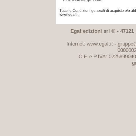
l’Ente di cui sia dipendente.
Tutte le Condizioni generali di acquisto e/o 
www.egaf.it.
Egaf edizioni srl © - 47121 F
Internet: www.egaf.it -
gruppo@
0000002
C.F. e P.IVA: 022599904
g