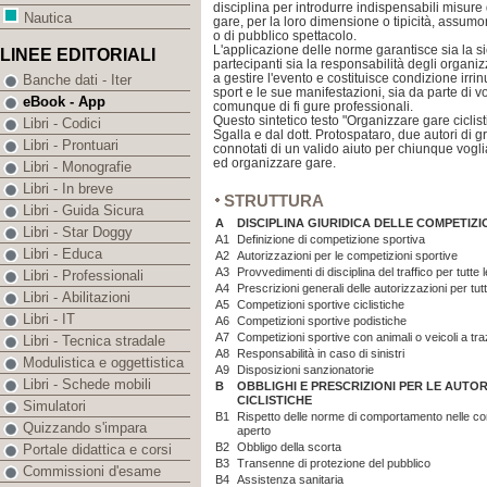
disciplina per introdurre indispensabili misure 
Nautica
gare, per la loro dimensione o tipicità, assumo
o di pubblico spettacolo.
L'applicazione delle norme garantisce sia la sic
LINEE EDITORIALI
partecipanti sia la responsabilità degli organiz
a gestire l'evento e costituisce condizione irr
Banche dati - Iter
sport e le sue manifestazioni, sia da parte di v
eBook - App
comunque di fi gure professionali.
Questo sintetico testo "Organizzare gare ciclist
Libri - Codici
Sgalla e dal dott. Protospataro, due autori di
Libri - Prontuari
connotati di un valido aiuto per chiunque voglia
ed organizzare gare.
Libri - Monografie
Libri - In breve
STRUTTURA
Libri - Guida Sicura
A
DISCIPLINA GIURIDICA DELLE COMPETIZ
Libri - Star Doggy
A1
Definizione di competizione sportiva
Libri - Educa
A2
Autorizzazioni per le competizioni sportive
A3
Provvedimenti di disciplina del traffico per tutte
Libri - Professionali
A4
Prescrizioni generali delle autorizzazioni per tut
Libri - Abilitazioni
A5
Competizioni sportive ciclistiche
Libri - IT
A6
Competizioni sportive podistiche
A7
Competizioni sportive con animali o veicoli a tr
Libri - Tecnica stradale
A8
Responsabilità in caso di sinistri
Modulistica e oggettistica
A9
Disposizioni sanzionatorie
Libri - Schede mobili
B
OBBLIGHI E PRESCRIZIONI PER LE AUTOR
CICLISTICHE
Simulatori
B1
Rispetto delle norme di comportamento nelle comp
Quizzando s'impara
aperto
B2
Obbligo della scorta
Portale didattica e corsi
B3
Transenne di protezione del pubblico
Commissioni d'esame
B4
Assistenza sanitaria