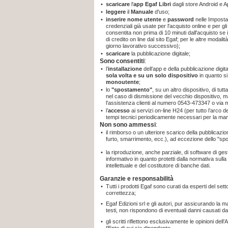
•
scaricare
l'
app
Egaf Libri
dagli store Android e A
•
leggere
il
Manuale
d'uso;
•
inserire nome utente
e
password
nelle Imposta
credenziali già usate per l'acquisto online e per gli
consentita non prima di 10 minuti dall'acquisto se
di credito on line dal sito Egaf; per le altre modal
giorno lavorativo successivo);
•
scaricare
la pubblicazione digitale;
Sono consentiti
:
•
l’
installazione
dell’app e della pubblicazione digit
sola volta e su un solo dispositivo
in quanto
s
monoutente
;
•
lo
"spostamento"
, su un altro dispositivo, di tut
nel caso di dismissione del vecchio dispositivo, m
l'assistenza clienti al numero 0543-473347 o via 
•
l’
accesso
ai servizi on-line H24 (per tutto l’arco 
tempi tecnici periodicamente necessari per la ma
Non sono ammessi
:
•
il rimborso o un ulteriore scarico della pubblicaz
furto, smarrimento, ecc.), ad eccezione dello "sp
•
la riproduzione, anche parziale, di software di gest
informativo in quanto protetti dalla normativa sulla t
intellettuale e del costitutore di banche dati.
Garanzie e responsabilità
•
Tutti i prodotti Egaf sono curati da esperti del sett
correttezza;
•
Egaf Edizioni srl e gli autori, pur assicurando la 
testi, non rispondono di eventuali danni causati da
•
gli scritti riflettono esclusivamente le opinioni d