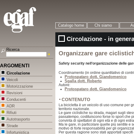
Catalogo home
Chi siamo
Au
Circolazione - in gener
Ricerca
Organizzare gare ciclistic
Safety security nell’organizzazione delle gar
ARGOMENTI
Coordinamento (in ordine quantitativo di contri
Circolazione
Protospataro dott. Giandomenico
Veicoli
Sgalla dott. Roberto
Autore:
Motorizzazione
Protospataro dott. Giandomenico
Revisioni
CONTENUTO
Conducenti
La bicicletta è un veicolo di uso comune per g
ADR
territorio nazionale.
Rifiuti
Le gare ciclistiche su strada, magari sugli stess
passatempo, costituiscono forse lo sport che p
Autotrasporto
convinta di spettatori di ogni età e di ogni estr
Ma le gare, in particolare quelle più sentite e
Strade
motivo di forte responsabilità per gli organizzat
Per questa ragione sono stati apportati specif
Infortunistica