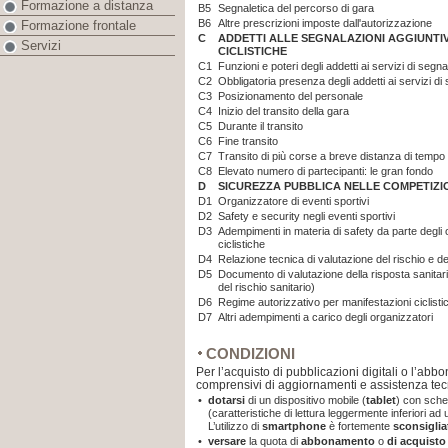
Formazione a distanza
B5
Segnaletica del percorso di gara
B6
Altre prescrizioni imposte dall'autorizzazione
Formazione frontale
C
ADDETTI ALLE SEGNALAZIONI AGGIUNTIV
Servizi
CICLISTICHE
C1
Funzioni e poteri degli addetti ai servizi di segn
C2
Obbligatoria presenza degli addetti ai servizi di
C3
Posizionamento del personale
C4
Inizio del transito della gara
C5
Durante il transito
C6
Fine transito
C7
Transito di più corse a breve distanza di tempo
C8
Elevato numero di partecipanti: le gran fondo
D
SICUREZZA PUBBLICA NELLE COMPETIZIO
D1
Organizzatore di eventi sportivi
D2
Safety e security negli eventi sportivi
D3
Adempimenti in materia di safety da parte degli 
ciclistiche
D4
Relazione tecnica di valutazione del rischio e de
D5
Documento di valutazione della risposta sanitari
del rischio sanitario)
D6
Regime autorizzativo per manifestazioni ciclisti
D7
Altri adempimenti a carico degli organizzatori
CONDIZIONI
Per l’acquisto di pubblicazioni digitali o l’abb
comprensivi di aggiornamenti e assistenza tec
•
dotarsi
di un dispositivo mobile (
tablet
) con sche
(caratteristiche di lettura leggermente inferiori a
L’utilizzo di
smartphone
è fortemente
sconsiglia
•
versare
la quota di
abbonamento
o
di acquist