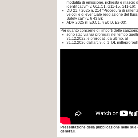
modalità di emissione, richiesta e rilascio
identificativi" (v. G11.C1, G11-15, G11-16);
DD 21.7.2025 n. 214 "Procedura di rallent
veicoli e di eventuale regolazione del fluss
Safety car" (v. § 43.B);
ADR 2025 (§ E0.C1, § E0.D, E2-03).
____________________________________
Per quanto concerne gli importi delle sanzioni:
sono stati via via prorogati nel tempo quelli
31.12.2022; e prorogati, da ultimo, al
31.12.2026 dall'art. 9, c. 1, DL milleprorog
Presentazione della pubblicazione nelle sue 
generali.