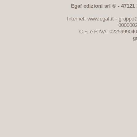
Egaf edizioni srl © - 47121 F
Internet: www.egaf.it -
gruppo@
0000002
C.F. e P.IVA: 022599904
g