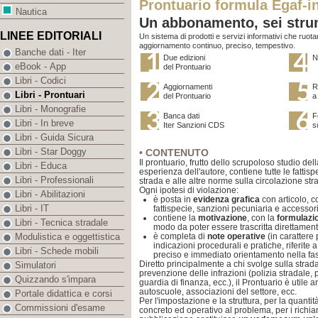
Prontuario formula Egaf-i
Nautica
Un abbonamento, sei strum
LINEE EDITORIALI
Un sistema di prodotti e servizi informativi che ruota
aggiornamento continuo, preciso, tempestivo.
Banche dati - Iter
Due edizioni
N
eBook - App
del Prontuario
Libri - Codici
Aggiornamenti
R
Libri - Prontuari
del Prontuario
a
Libri - Monografie
Banca dati
F
Libri - In breve
Iter Sanzioni CDS
s
Libri - Guida Sicura
Libri - Star Doggy
• CONTENUTO
Il prontuario, frutto dello scrupoloso studio del
Libri - Educa
esperienza dell'autore, contiene tutte le fattisp
Libri - Professionali
strada e alle altre norme sulla circolazione str
Ogni ipotesi di violazione:
Libri - Abilitazioni
è posta in
evidenza grafica
con articolo, 
Libri - IT
fattispecie, sanzioni pecuniaria e accessor
contiene la
motivazione
, con la
formulazio
Libri - Tecnica stradale
modo da poter essere trascritta direttament
è completa di
note operative
(in carattere 
Modulistica e oggettistica
indicazioni procedurali e pratiche, riferite 
Libri - Schede mobili
preciso e immediato orientamento nella fas
Diretto principalmente a chi svolge sulla strada
Simulatori
prevenzione delle infrazioni (polizia stradale, 
Quizzando s'impara
guardia di finanza, ecc.), il Prontuario è utile 
autoscuole, associazioni del settore, ecc.
Portale didattica e corsi
Per l'impostazione e la struttura, per la quantit
Commissioni d'esame
concreto ed operativo al problema, per i richia