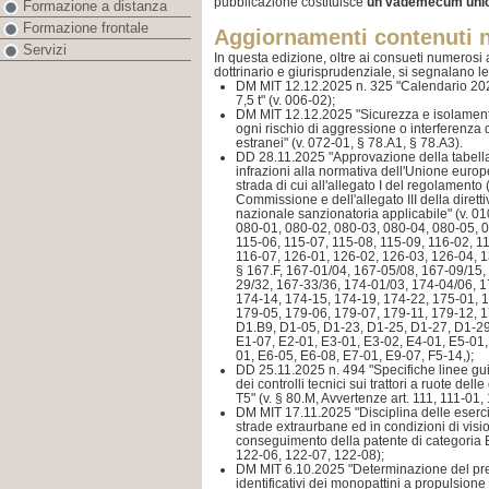
pubblicazione costituisce
un vademecum unic
Formazione a distanza
Formazione frontale
Aggiornamenti contenuti n
Servizi
In questa edizione, oltre ai consueti numerosi
dottrinario e giurisprudenziale, si segnalano l
DM MIT 12.12.2025 n. 325 "Calendario 2026 
7,5 t" (v. 006-02);
DM MIT 12.12.2025 "Sicurezza e isolamento
ogni rischio di aggressione o interferenza d
estranei" (v. 072-01, § 78.A1, § 78.A3).
DD 28.11.2025 "Approvazione della tabella r
infrazioni alla normativa dell'Unione europ
strada di cui all'allegato I del regolament
Commissione e dell'allegato III della diret
nazionale sanzionatoria applicabile" (v. 0
080-01, 080-02, 080-03, 080-04, 080-05, 
115-06, 115-07, 115-08, 115-09, 116-02, 1
116-07, 126-01, 126-02, 126-03, 126-04, 
§ 167.F, 167-01/04, 167-05/08, 167-09/15,
29/32, 167-33/36, 174-01/03, 174-04/06, 
174-14, 174-15, 174-19, 174-22, 175-01, 
179-05, 179-06, 179-07, 179-11, 179-12, 1
D1.B9, D1-05, D1-23, D1-25, D1-27, D1-29
E1-07, E2-01, E3-01, E3-02, E4-01, E5-01,
01, E6-05, E6-08, E7-01, E9-07, F5-14,);
DD 25.11.2025 n. 494 "Specifiche linee gu
dei controlli tecnici sui trattori a ruote del
T5" (v. § 80.M, Avvertenze art. 111, 111-01,
DM MIT 17.11.2025 "Disciplina delle esercit
strade extraurbane ed in condizioni di visio
conseguimento della patente di categoria B
122-06, 122-07, 122-08);
DM MIT 6.10.2025 "Determinazione del pre
identificativi dei monopattini a propulsione