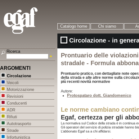
Catalogo home
Chi siamo
Au
Circolazione - in gener
Ricerca
Prontuario delle violazioni
stradale - Formula abbon
ARGOMENTI
Prontuario pratico, con dettagliate note opera
Circolazione
della strada e alle altre norme sulla circola
più recenti novità normative
Veicoli
Motorizzazione
Autore:
Protospataro dott. Giandomenico
Revisioni
Conducenti
Le norme cambiano conti
ADR
Egaf, certezza per gli abb
Rifiuti
La normativa sul Codice della strada è in continua e
Autotrasporto
Gli operatori del servizio di polizia stradale hanno b
Strade
L’abbonato Egaf sa a chi affidarsi.
Infortunistica