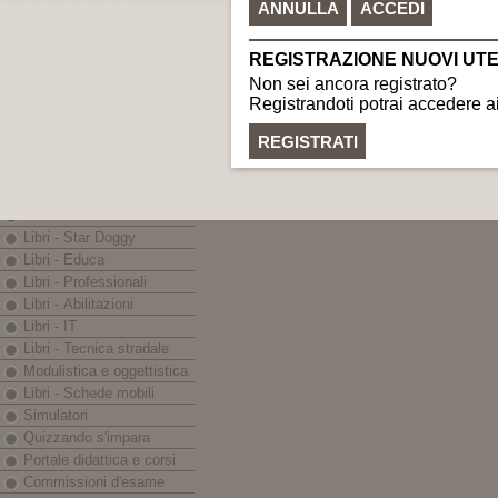
C.F. e P.IVA: 0225999040
Nautica
gr
LINEE EDITORIALI
Banche dati - Iter
eBook - App
Libri - Codici
Libri - Prontuari
Libri - Monografie
Libri - In breve
Libri - Guida Sicura
Libri - Star Doggy
Libri - Educa
Libri - Professionali
Libri - Abilitazioni
Libri - IT
Libri - Tecnica stradale
Modulistica e oggettistica
Libri - Schede mobili
Simulatori
Quizzando s'impara
Portale didattica e corsi
Commissioni d'esame