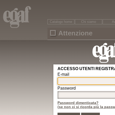
Catalogo home
Chi siamo
Au
Attenzione
Ricerca
È necessario accreditarsi per accedere ai conte
ARGOMENTI
Area riservata
Circolazione
Password dimenticata?
Veicoli
Motorizzazione
Nuovo utente
Revisioni
Conducenti
ADR
Egaf edizioni srl © - 47121
Rifiuti
Autotrasporto
Internet: www.egaf.it -
gr
Strade
08542 13216 00
Infortunistica