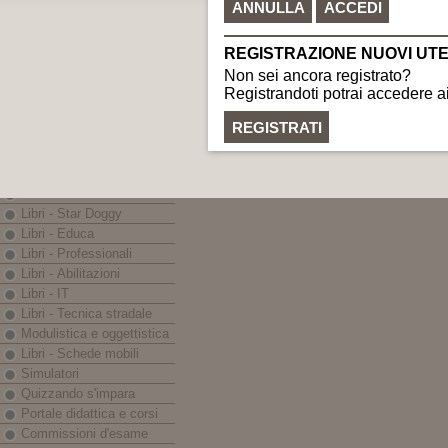
C.F. e P.IVA: 0225999040
Nautica
gr
LINEE EDITORIALI
Banche dati - Iter
eBook - App
Libri - Codici
Libri - Prontuari
Libri - Monografie
Libri - In breve
Libri - Guida Sicura
Libri - Star Doggy
Libri - Educa
Libri - Professionali
Libri - Abilitazioni
Libri - IT
Libri - Tecnica stradale
Modulistica e oggettistica
Libri - Schede mobili
Simulatori
Quizzando s'impara
Portale didattica e corsi
Commissioni d'esame