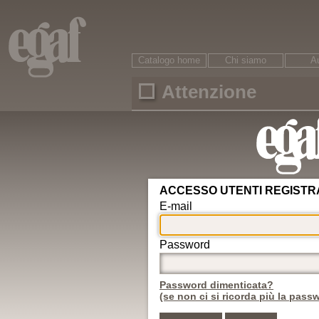
Catalogo home
Chi siamo
Au
Attenzione
Ricerca
È necessario accreditarsi per accedere ai conte
ARGOMENTI
Area riservata
Circolazione
Password dimenticata?
Veicoli
Motorizzazione
Nuovo utente
Revisioni
Conducenti
ADR
Egaf edizioni srl © - 47121
Rifiuti
Autotrasporto
Internet: www.egaf.it -
gr
Strade
08542 13216 00
Infortunistica