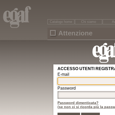
Catalogo home
Chi siamo
Au
Attenzione
Ricerca
È necessario accreditarsi per accedere ai conte
ARGOMENTI
Area riservata
Circolazione
Password dimenticata?
Veicoli
Motorizzazione
Nuovo utente
Revisioni
Conducenti
ADR
Egaf edizioni srl © - 47121
Rifiuti
Autotrasporto
Internet: www.egaf.it -
gr
Strade
08542 13216 00
Infortunistica