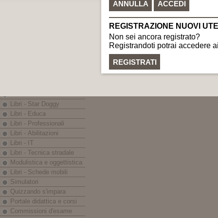
C.F. e P.IVA: 0225999040
Nautica
gr
LINEE EDITORIALI
Banche dati - Iter
eBook - App
Libri - Codici
Libri - Prontuari
Libri - Monografie
Libri - In breve
Libri - Guida Sicura
Libri - Star Doggy
Libri - Educa
Libri - Professionali
Libri - Abilitazioni
Libri - IT
Libri - Tecnica stradale
Modulistica e oggettistica
Libri - Schede mobili
Simulatori
Quizzando s'impara
Portale didattica e corsi
Commissioni d'esame