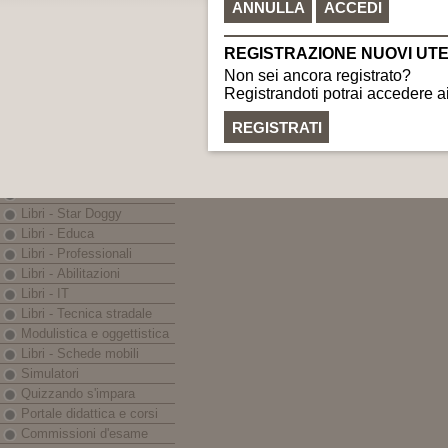
C.F. e P.IVA: 0225999040
Nautica
gr
LINEE EDITORIALI
Banche dati - Iter
eBook - App
Libri - Codici
Libri - Prontuari
Libri - Monografie
Libri - In breve
Libri - Guida Sicura
Libri - Star Doggy
Libri - Educa
Libri - Professionali
Libri - Abilitazioni
Libri - IT
Libri - Tecnica stradale
Modulistica e oggettistica
Libri - Schede mobili
Simulatori
Quizzando s'impara
Portale didattica e corsi
Commissioni d'esame