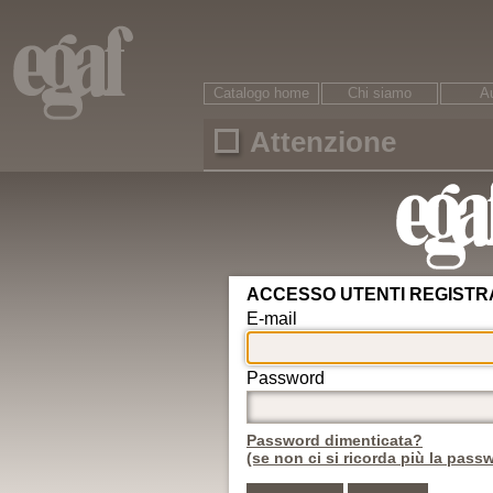
Catalogo home
Chi siamo
Au
Attenzione
Ricerca
È necessario accreditarsi per accedere ai conte
ARGOMENTI
Area riservata
Circolazione
Password dimenticata?
Veicoli
Motorizzazione
Nuovo utente
Revisioni
Conducenti
ADR
Egaf edizioni srl © - 47121
Rifiuti
Autotrasporto
Internet: www.egaf.it -
gr
Strade
08542 13216 00
Infortunistica