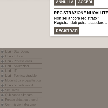
C.F. e P.IVA: 0225999040
Nautica
gr
LINEE EDITORIALI
Banche dati - Iter
eBook - App
Libri - Codici
Libri - Prontuari
Libri - Monografie
Libri - In breve
Libri - Guida Sicura
Libri - Star Doggy
Libri - Educa
Libri - Professionali
Libri - Abilitazioni
Libri - IT
Libri - Tecnica stradale
Modulistica e oggettistica
Libri - Schede mobili
Simulatori
Quizzando s'impara
Portale didattica e corsi
Commissioni d'esame