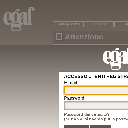
Catalogo home
Chi siamo
Au
Attenzione
Ricerca
È necessario accreditarsi per accedere ai conte
ARGOMENTI
Area riservata
Circolazione
Password dimenticata?
Veicoli
Motorizzazione
Nuovo utente
Revisioni
Conducenti
ADR
Egaf edizioni srl © - 47121
Rifiuti
Autotrasporto
Internet: www.egaf.it -
gr
Strade
08542 13216 00
Infortunistica