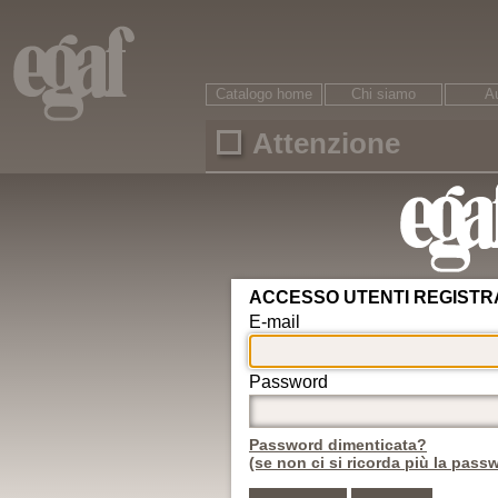
Catalogo home
Chi siamo
Au
Attenzione
Ricerca
È necessario accreditarsi per accedere ai conte
ARGOMENTI
Area riservata
Circolazione
Password dimenticata?
Veicoli
Motorizzazione
Nuovo utente
Revisioni
Conducenti
ADR
Egaf edizioni srl © - 47121
Rifiuti
Autotrasporto
Internet: www.egaf.it -
gr
Strade
08542 13216 00
Infortunistica