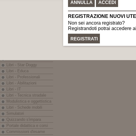
C.F. e P.IVA: 0225999040
Nautica
gr
LINEE EDITORIALI
Banche dati - Iter
eBook - App
Libri - Codici
Libri - Prontuari
Libri - Monografie
Libri - In breve
Libri - Guida Sicura
Libri - Star Doggy
Libri - Educa
Libri - Professionali
Libri - Abilitazioni
Libri - IT
Libri - Tecnica stradale
Modulistica e oggettistica
Libri - Schede mobili
Simulatori
Quizzando s'impara
Portale didattica e corsi
Commissioni d'esame