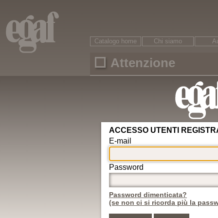
Catalogo home
Chi siamo
Au
Attenzione
Ricerca
È necessario accreditarsi per accedere ai conte
ARGOMENTI
Area riservata
Circolazione
Password dimenticata?
Veicoli
Motorizzazione
Nuovo utente
Revisioni
Conducenti
ADR
Egaf edizioni srl © - 47121
Rifiuti
Autotrasporto
Internet: www.egaf.it -
gr
Strade
08542 13216 00
Infortunistica