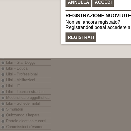
C.F. e P.IVA: 0225999040
Nautica
gr
LINEE EDITORIALI
Banche dati - Iter
eBook - App
Libri - Codici
Libri - Prontuari
Libri - Monografie
Libri - In breve
Libri - Guida Sicura
Libri - Star Doggy
Libri - Educa
Libri - Professionali
Libri - Abilitazioni
Libri - IT
Libri - Tecnica stradale
Modulistica e oggettistica
Libri - Schede mobili
Simulatori
Quizzando s'impara
Portale didattica e corsi
Commissioni d'esame