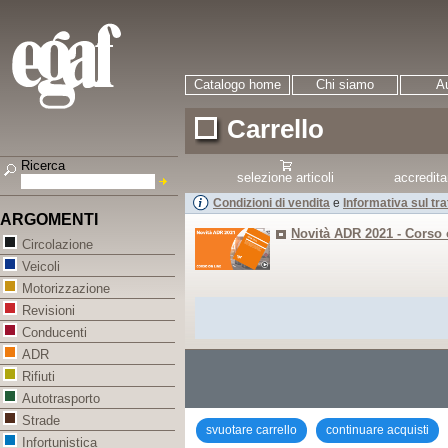
Catalogo home
Chi siamo
Au
Carrello
Ricerca
selezione articoli
accredit
Condizioni di vendita
e
Informativa sul tr
ARGOMENTI
Novità ADR 2021 - Corso 
Circolazione
Veicoli
Motorizzazione
Revisioni
Conducenti
ADR
Rifiuti
Autotrasporto
Strade
svuotare carrello
continuare acquisti
Infortunistica