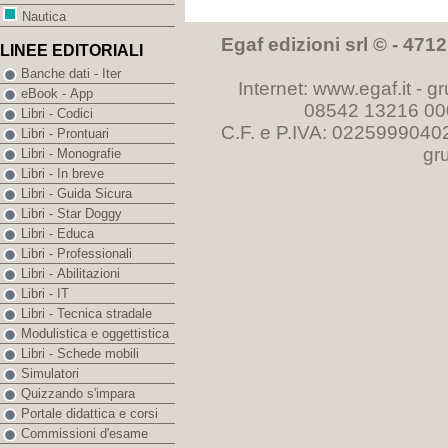
Nautica
Egaf edizioni srl © - 47121
LINEE EDITORIALI
Banche dati - Iter
Internet: www.egaf.it -
gr
eBook - App
08542 13216 00
Libri - Codici
C.F. e P.IVA: 0225999040
Libri - Prontuari
gr
Libri - Monografie
Libri - In breve
Libri - Guida Sicura
Libri - Star Doggy
Libri - Educa
Libri - Professionali
Libri - Abilitazioni
Libri - IT
Libri - Tecnica stradale
Modulistica e oggettistica
Libri - Schede mobili
Simulatori
Quizzando s'impara
Portale didattica e corsi
Commissioni d'esame