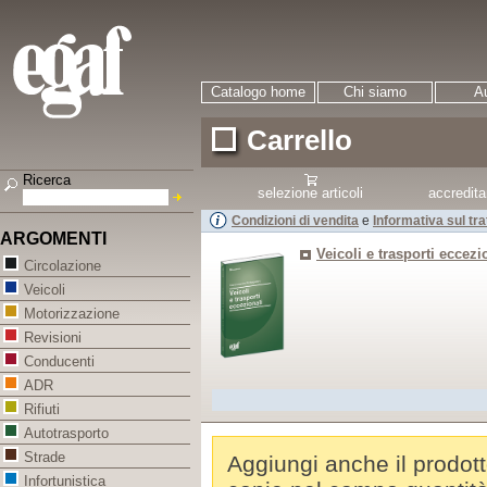
Catalogo home
Chi siamo
Au
Carrello
Ricerca
selezione articoli
accredit
Condizioni di vendita
e
Informativa sul tr
ARGOMENTI
Veicoli e trasporti eccezi
Circolazione
Veicoli
Motorizzazione
Revisioni
Conducenti
ADR
Rifiuti
Autotrasporto
Strade
Aggiungi anche il prodott
Infortunistica