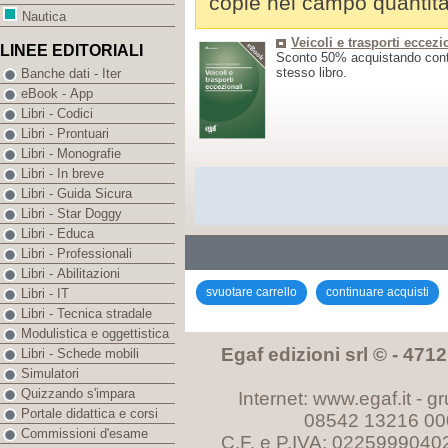
copie nel campo quantità
Nautica
Veicoli e trasporti eccezi
LINEE EDITORIALI
Sconto 50% acquistando conte
stesso libro.
Banche dati - Iter
eBook - App
Libri - Codici
Libri - Prontuari
Libri - Monografie
Libri - In breve
Libri - Guida Sicura
Libri - Star Doggy
Libri - Educa
Libri - Professionali
Libri - Abilitazioni
svuotare carrello
continuare acquisti
Libri - IT
Libri - Tecnica stradale
Modulistica e oggettistica
Egaf edizioni srl © - 47121
Libri - Schede mobili
Simulatori
Quizzando s'impara
Internet: www.egaf.it -
gr
Portale didattica e corsi
08542 13216 00
Commissioni d'esame
C.F. e P.IVA: 0225999040