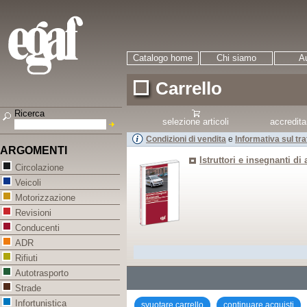
Catalogo home
Chi siamo
Au
Carrello
Ricerca
selezione articoli
accredit
Condizioni di vendita
e
Informativa sul tr
ARGOMENTI
Istruttori e insegnanti di
Circolazione
Veicoli
Motorizzazione
Revisioni
Conducenti
ADR
Rifiuti
Autotrasporto
Strade
Infortunistica
svuotare carrello
continuare acquisti