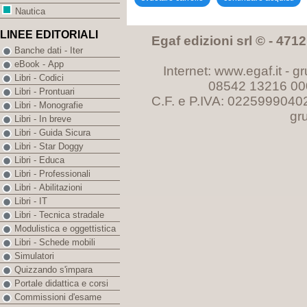
Nautica
LINEE EDITORIALI
Egaf edizioni srl © - 47121
Banche dati - Iter
eBook - App
Internet: www.egaf.it -
gr
Libri - Codici
08542 13216 00
Libri - Prontuari
C.F. e P.IVA: 0225999040
Libri - Monografie
gr
Libri - In breve
Libri - Guida Sicura
Libri - Star Doggy
Libri - Educa
Libri - Professionali
Libri - Abilitazioni
Libri - IT
Libri - Tecnica stradale
Modulistica e oggettistica
Libri - Schede mobili
Simulatori
Quizzando s'impara
Portale didattica e corsi
Commissioni d'esame