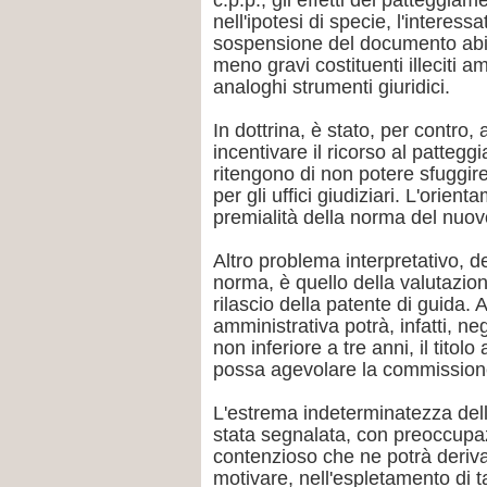
c.p.p., gli effetti del patteggia
nell'ipotesi di specie, l'interes
sospensione del documento abilit
meno gravi costituenti illeciti a
analoghi strumenti giuridici.
In dottrina, è stato, per contro
incentivare il ricorso al patteg
ritengono di non potere sfuggir
per gli uffici giudiziari. L'ori
premialità della norma del nuov
Altro problema interpretativo, d
norma, è quello della valutazion
rilascio della patente di guida. A
amministrativa potrà, infatti, 
non inferiore a tre anni, il titol
possa agevolare la commissione 
L'estrema indeterminatezza dell
stata segnalata, con preoccupazi
contenzioso che ne potrà deriv
motivare, nell'espletamento di ta