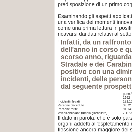
predisposizione di un primo co
Esaminando gli aspetti applicati
una verifica dei momenti innovato
come una prima lettura in positi
ricavarsi dai dati relativi al sett
Infatti, da un raffronto
dell'anno in corso e qu
scorso anno, riguardant
Stradale e dei Carabi
positivo con una dimi
incidenti, delle perso
dal seguente prospett
genn./
1992
Incidenti rilevati
121.1
Persone decedute
3.872
Persone ferite
91.14
Veicoli circolanti (media giornaliera)
7.115
Il dato in parola, che è solo par
organi addetti all'espletamento d
flessione ancora maggiore dei sin