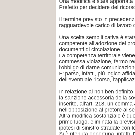
Una modifica è stata apportata a
Prefetto per decidere del ricors
Il termine previsto in precedenza
ragguardevole carico di lavoro d
Una scelta semplificativa è stat
competente all'adozione dei prov
documenti di circolazione.
La competenza territorale viene 
commessa violazione, fermo res
l'obbligo di darne comunicazione
E' parso, infatti, più logico aff
dell'eventuale ricorso, l'applic
In relazione al non ben definito 
la sanzione accessoria della so
inserito, all'art. 218, un comma 
nell'opposizione al pretore ai sen
Altra modifica sostanziale è quel
primo luogo, eliminata la previs
ipotesi di sinistro stradale con 
Si è ritenuta opportuna, infatti,