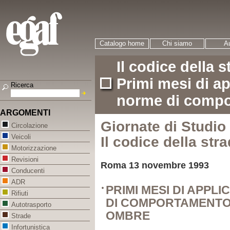
Catalogo home
Chi siamo
Au
Il codice della 
Primi mesi di a
Ricerca
norme di compo
ARGOMENTI
Giornate di Studio
Circolazione
Veicoli
Il codice della str
Motorizzazione
Revisioni
Roma 13 novembre 1993
Conducenti
ADR
PRIMI MESI DI APPL
Rifiuti
DI COMPORTAMENTO 
Autotrasporto
OMBRE
Strade
Infortunistica