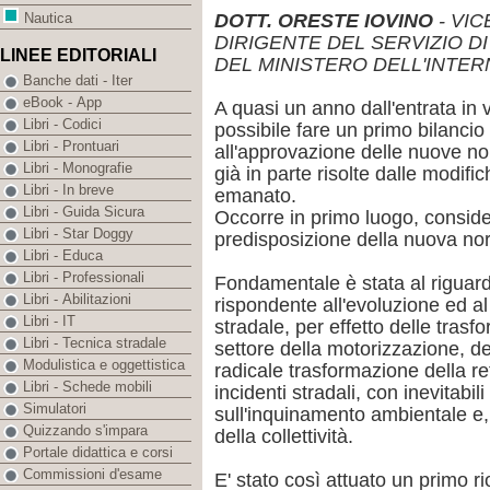
DOTT. ORESTE IOVINO
- VI
Nautica
DIRIGENTE DEL SERVIZIO DI
LINEE EDITORIALI
DEL MINISTERO DELL'INTE
Banche dati - Iter
eBook - App
A quasi un anno dall'entrata in 
Libri - Codici
possibile fare un primo bilancio 
Libri - Prontuari
all'approvazione delle nuove no
Libri - Monografie
già in parte risolte dalle modifi
Libri - In breve
emanato.
Libri - Guida Sicura
Occorre in primo luogo, considera
Libri - Star Doggy
predisposizione della nuova nor
Libri - Educa
Libri - Professionali
Fondamentale è stata al riguard
Libri - Abilitazioni
rispondente all'evoluzione ed al
Libri - IT
stradale, per effetto delle trasf
Libri - Tecnica stradale
settore della motorizzazione, del
Modulistica e oggettistica
radicale trasformazione della re
Libri - Schede mobili
incidenti stradali, con inevitabili
Simulatori
sull'inquinamento ambientale e,
Quizzando s'impara
della collettività.
Portale didattica e corsi
Commissioni d'esame
E' stato così attuato un primo r