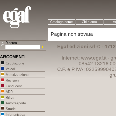
Catalogo home
Chi siamo
Au
Pagina non trovata
Ricerca
Egaf edizioni srl © - 47121
ARGOMENTI
Internet: www.egaf.it -
gr
08542 13216 00
Circolazione
C.F. e P.IVA: 0225999040
Veicoli
gr
Motorizzazione
Revisioni
Conducenti
ADR
Rifiuti
Autotrasporto
Strade
Infortunistica