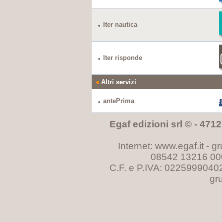
Iter nautica
Iter risponde
Altri servizi
antePrima
Egaf edizioni srl © - 47121
Internet: www.egaf.it -
gr
08542 13216 00
C.F. e P.IVA: 0225999040
gr