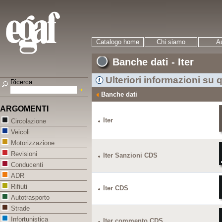
Catalogo home
Chi siamo
Au
Banche dati - Iter
Ulteriori informazioni su q
Ricerca
Banche dati
ARGOMENTI
Iter
Circolazione
Veicoli
Motorizzazione
Revisioni
Iter Sanzioni CDS
Conducenti
ADR
Rifiuti
Iter CDS
Autotrasporto
Strade
Infortunistica
Iter commento CDS