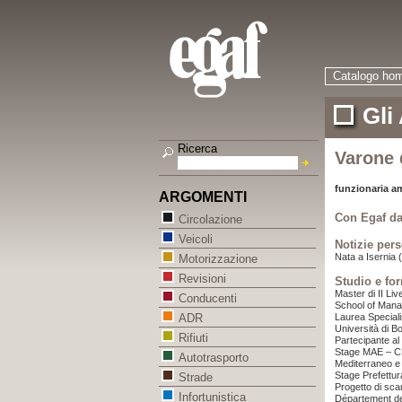
Catalogo ho
Gli
Ricerca
Varone 
funzionaria a
ARGOMENTI
Con Egaf da
Circolazione
Veicoli
Notizie pers
Nata a Isernia (
Motorizzazione
Revisioni
Studio e fo
Master di II Li
Conducenti
School of Mana
Laurea Speciali
ADR
Università di B
Rifiuti
Partecipante al
Stage MAE – CRU
Autotrasporto
Mediterraneo e M
Stage Prefettur
Strade
Progetto di sc
Infortunistica
Département d