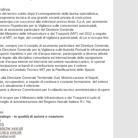
rativa
 del lavoro subito dopo il conseguimento della laurea specialistica,
segreteria tecnica di una grande società privata di costruzioni.
partecipa con successo alla selezione presso Anas S.p.A. per assistente
resso l’Ispettorato per la Vigilanza sulle concessioni autostradali,
olo di assistente particolare del Direttore Generale.
del Ministero delle Infrastrutture e dei Trasporti (MIT) nel 2012 a seguito
o al MIT, ex lege, dei compiti di vigilanza autostradali, di cui si occupa fino
, sempre con il compito di assistente particolare del Direttore Generale,
 Direzione Generale per la Vigilanza sulle Autorità Portuali le infrastrutture
rasporto marittimo e per vie d'acqua interne, partecipando a diverse attività
lle legate alla disciplina comunitaria ed internazionale della navigazione
 vie d’acqua interne ed interventi nel settore navalmeccanico, in special
tecipazione ai bandi di contribuzione europea per il settore.
attiva al Comitato Tecnico MIT per la Pianificazione dello Spazio
alla Direzione Generale Territoriale Sud, Motorizzazione di Napoli,
nia, occupandosi, a seguito di continua e costante formazione, del settore
i è attualmente il referente.
parte a diverse Commissioni per il collaudo tecnico amministrativo di opere
 ricopre per il Ministero delle Infrastrutture e dei Trasporti il ruolo di
iglio di amministrazione del Registro Navale Italiano R.I. Na.
ni
atalogo - in qualità di autore o coautore:
i
CDS
ratiche veicoli
ecnica veicoli
onducenti