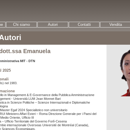
me
Chi siamo
Autori
Contatti
Vendita
 Autori
dott.ssa Emanuela
mministrativa MIT - DTN
l 2025
onali
Is) nel 1983.
rmazione
vello in Management & E-Governance della Pubblica Amministrazione
gement - Università LUM Jean Monnet Bari
stica in Scienze Politiche – Scienze Internazionali e Diplomatiche
ologna
 Master Egaf 2024 Specialistico non universitario
I Ministero Affari Esteri – Roma Direzione Generale per i Paesi del
edio Oriente, Ufficio III
a – Ufficio Territoriale del Governo Forlì-Cesena
ambio internazionale Overseas Université de Montréal (Canada),
e Sciences Économiques.