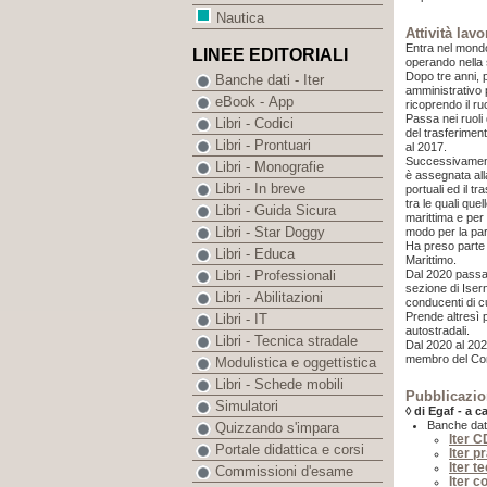
Nautica
Attività lavo
Entra nel mondo
LINEE EDITORIALI
operando nella 
Dopo tre anni, 
Banche dati - Iter
amministrativo p
eBook - App
ricoprendo il ru
Passa nei ruoli 
Libri - Codici
del trasferiment
Libri - Prontuari
al 2017.
Successivamente
Libri - Monografie
è assegnata alla
Libri - In breve
portuali ed il t
tra le quali que
Libri - Guida Sicura
marittima e per
Libri - Star Doggy
modo per la par
Ha preso parte 
Libri - Educa
Marittimo.
Dal 2020 passa 
Libri - Professionali
sezione di Iser
Libri - Abilitazioni
conducenti di cu
Prende altresì 
Libri - IT
autostradali.
Libri - Tecnica stradale
Dal 2020 al 2024
membro del Cons
Modulistica e oggettistica
Libri - Schede mobili
Pubblicazio
Simulatori
◊ di Egaf - a c
Banche dat
Quizzando s'impara
Iter 
Portale didattica e corsi
Iter p
Iter t
Commissioni d'esame
Iter c