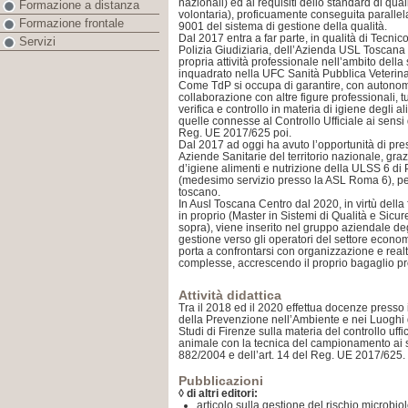
nazionali) ed ai requisiti dello standard di qual
Formazione a distanza
volontaria), proficuamente conseguita parallel
Formazione frontale
9001 del sistema di gestione della qualità.
Dal 2017 entra a far parte, in qualità di Tecnic
Servizi
Polizia Giudiziaria, dell’Azienda USL Toscana 
propria attività professionale nell’ambito dell
inquadrato nella UFC Sanità Pubblica Veterina
Come TdP si occupa di garantire, con autonomi
collaborazione con altre figure professionali, tu
verifica e controllo in materia di igiene degli al
quelle connesse al Controllo Ufficiale ai sens
Reg. UE 2017/625 poi.
Dal 2017 ad oggi ha avuto l’opportunità di pre
Aziende Sanitarie del territorio nazionale, graz
d’igiene alimenti e nutrizione della ULSS 6 di
(medesimo servizio presso la ASL Roma 6), per 
toscano.
In Ausl Toscana Centro dal 2020, in virtù dell
in proprio (Master in Sistemi di Qualità e Sicu
sopra), viene inserito nel gruppo aziendale degl
gestione verso gli operatori del settore econo
porta a confrontarsi con organizzazione e realtà
complesse, accrescendo il proprio bagaglio pr
Attività didattica
Tra il 2018 ed il 2020 effettua docenze presso 
della Prevenzione nell’Ambiente e nei Luoghi d
Studi di Firenze sulla materia del controllo uffic
animale con la tecnica del campionamento ai s
882/2004 e dell’art. 14 del Reg. UE 2017/625.
Pubblicazioni
◊ di altri editori:
articolo sulla gestione del rischio microbio