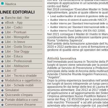
con tesi “La certificazione di qualità Internati
esempio di applicazione in un’azienda produttr
Nautica
centro-sud Italia”.
Nel 2018 consegue l’Executive Master in Siste
LINEE EDITORIALI
Agroalimentare, grazie al quale ottiene le quali
•
Lead auditor/auditor di sistemi di gestione della q
Banche dati - Iter
•
Auditor interno di sistemi di autocontrollo HACCP,
eBook - App
•
Auditor interno per Standard Internazionali delle 
•
Auditor interno per Standard Internazionali delle c
Libri - Codici
•
Auditor interno Food Safety UNI EN ISO 22000.
Libri - Prontuari
Nel 2021 consegue il Master di I livello in Ma
Libri - Monografie
coordinamento delle professioni sanitarie pres
Roma “Unitelma Sapienza”.
Libri - In breve
Nell’ambito della formazione aziendale dell’A
Libri - Guida Sicura
2020 e 2022 partecipa ai corsi di formazione pe
gestione di qualità verso gli operatori del set
Libri - Star Doggy
Libri - Educa
Attività lavorativa
Libri - Professionali
Nell’immediato post laurea in Tecniche della 
luoghi di lavoro viene selezionato per la posiz
Libri - Abilitazioni
Addetto al Servizio di Prevenzione e Protezion
Libri - IT
principale della sede di Ancona della multinaz
Aziende Chimiche Riunite Angelini Francesco
Libri - Tecnica stradale
“Angelini”.
Modulistica e oggettistica
Dopo la prima esperienza lavorativa nell’ambit
nei luoghi di lavoro intraprende un lungo perco
Libri - Schede mobili
appassiona fin dai tempi delle tesi di Laurea tr
sicurezza alimentare. Dal 2012 al 2017 infatti 
Simulatori
all’applicazione e all’aggiornamento del Siste
Quizzando s'impara
l’impresa alimentare Nuovo Pastificio Italiano S.
sensi del Reg. CE 853/2004 per la produzione d
Portale didattica e corsi
noto marchio “Fioravanti” e ad altri private lab
Commissioni d'esame
aziendale alla normativa cogente (cd. pacchett