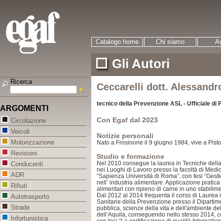
Catalogo home
Chi siamo
Au
Gli Autori
Ricerca
Ceccarelli dott. Alessandr
tecnico della Prevenzione ASL - Ufficiale di P
ARGOMENTI
Con Egaf dal 2023
Circolazione
Veicoli
Notizie personali
Motorizzazione
Nato a Frosinone il 9 giugno 1984, vive a Pisto
Revisioni
Studio e formazione
Nel 2010 consegue la laurea in Tecniche dell
Conducenti
nei Luoghi di Lavoro presso la facoltà di Medic
ADR
“Sapienza Università di Roma”, con tesi “Gesti
nell’ industria alimentare. Applicazione pratic
Rifiuti
alimentari con ripieno di carne in uno stabilim
Dal 2012 al 2014 frequenta il corso di Laurea 
Autotrasporto
Sanitarie della Prevenzione presso il Dipartime
Strade
pubblica, scienze della vita e dell'ambiente del
dell’Aquila, conseguendo nello stesso 2014, c
Infortunistica