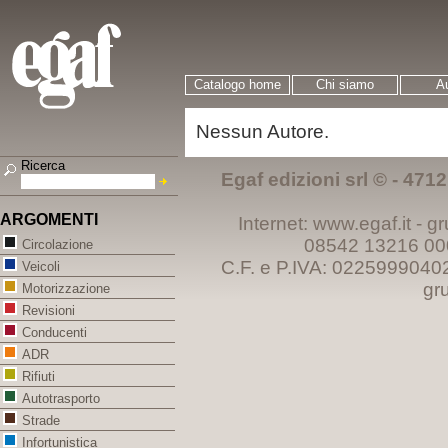
Catalogo home
Chi siamo
Au
Nessun Autore.
Ricerca
Egaf edizioni srl © - 47121
ARGOMENTI
Internet: www.egaf.it -
gr
08542 13216 00
Circolazione
C.F. e P.IVA: 0225999040
Veicoli
gr
Motorizzazione
Revisioni
Conducenti
ADR
Rifiuti
Autotrasporto
Strade
Infortunistica