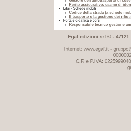
Gestore dell'autotrasporto di cose
Perito assicurativo: esame di idon
Libri - Schede mobili
Codice della strada (a schede mobi
Il trasporto e la gestione dei rifiu
Portale didattica e corsi
Responsabile tecnico gestione amb
Egaf edizioni srl © - 47121 F
Internet: www.egaf.it -
gruppo@
0000002
C.F. e P.IVA: 022599904
g