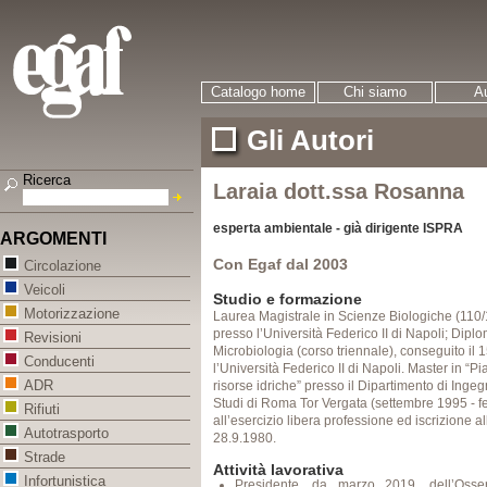
Catalogo home
Chi siamo
Au
Gli Autori
Ricerca
Laraia dott.ssa Rosanna
esperta ambientale - già dirigente ISPRA
ARGOMENTI
Con Egaf dal 2003
Circolazione
Veicoli
Studio e formazione
Motorizzazione
Laurea Magistrale in Scienze Biologiche (110/
presso l’Università Federico II di Napoli; Dipl
Revisioni
Microbiologia (corso triennale), conseguito il
Conducenti
l’Università Federico II di Napoli. Master in “P
ADR
risorse idriche” presso il Dipartimento di Ingegn
Studi di Roma Tor Vergata (settembre 1995 - fe
Rifiuti
all’esercizio libera professione ed iscrizione a
Autotrasporto
28.9.1980.
Strade
Attività lavorativa
Infortunistica
Presidente, da marzo 2019, dell’Osser