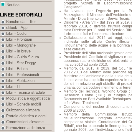
progetto “Attività di Decommissionin
Nautica
Garigliano”.
Ha lavorato per l’Agenzia per la P
LINEE EDITORIALI
Mezzogiorno, il Ministero dell’Ambiente e
Ministri - Dipartimento per i Servizi Tecnici
Banche dati - Iter
Dirigente - Area VII - dal 1999 al 2019,
febbraio 2019, di diverse strutture comp
eBook - App
stata Direttore per 11 anni del Servizio Rif
Libri - Codici
il ciclo dei rifiuti e l’economia circolare.
Collaboratore, dal 2014 ad oggi, del
Libri - Prontuari
inchiesta sulle attività Centre illecite
Libri - Monografie
l’inquinamento delle acque e la bonifica de
esse correlati.
Libri - In breve
Presidente dell’Albo nazionale gestori amb
Presidente del Comitato di vigilanza e contr
Libri - Guida Sicura
apparecchiature elettriche ed elettronich
Libri - Star Doggy
marzo 2010 ad aprile 2013.
Membro, dal 2013 al 2019, del GdL “Terr
Libri - Educa
23.12.2013 dei Ministri delle politiche agr
Libri - Professionali
Ministero dell’ambiente e della tutela del t
In tale veste ha acquisito esperienza in m
Libri - Abilitazioni
dei siti in relazione agli obiettivi di prot
Libri - IT
umana, con particolare riferimento ai terreni
Membro del Technical Working Group (TW
Libri - Tecnica stradale
Research Centre (JRC) di Siviglia pe
Modulistica e oggettistica
Documents on Best Available Techniques f
e for Waste Treatment.
Libri - Schede mobili
Componente del nucleo di coordinamen
Quizzando s'impara
2006 al 2007.
Membro della Commissione Istrutt
Portale didattica e corsi
dell’autorizzazione integrata ambient
Commissioni d'esame
competenza statale. Coordinatrice del Gr
Rifiuti”, che ha elaborato le linee guida 
Formazione a distanza
gennaio 2007, per l’individuazione e l’uti