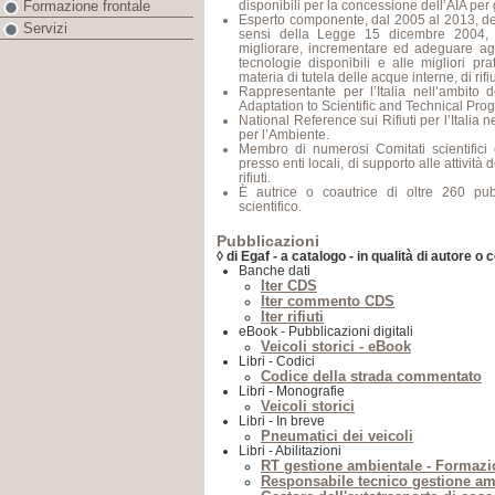
disponibili per la concessione dell’AIA per gl
Formazione frontale
Esperto componente, dal 2005 al 2013, della
Servizi
sensi della Legge 15 dicembre 2004, 
migliorare, incrementare ed adeguare agli
tecnologie disponibili e alle migliori pra
materia di tutela delle acque interne, di rifiut
Rappresentante per l’Italia nell’ambito 
Adaptation to Scientific and Technical Pro
National Reference sui Rifiuti per l’Italia 
per l’Ambiente.
Membro di numerosi Comitati scientifici 
presso enti locali, di supporto alle attività
rifiuti.
È autrice o coautrice di oltre 260 pubb
scientifico.
Pubblicazioni
◊ di Egaf - a catalogo - in qualità di autore o 
Banche dati
Iter CDS
Iter commento CDS
Iter rifiuti
eBook - Pubblicazioni digitali
Veicoli storici - eBook
Libri - Codici
Codice della strada commentato
Libri - Monografie
Veicoli storici
Libri - In breve
Pneumatici dei veicoli
Libri - Abilitazioni
RT gestione ambientale - Formazi
Responsabile tecnico gestione am