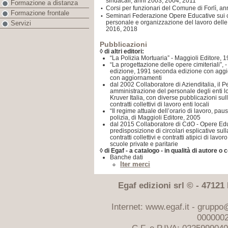
sindacali, anni 2003, 2004, 2011
Formazione a distanza
Corsi per funzionari del Comune di Forlì, a
•
Formazione frontale
Seminari Federazione Opere Educative sui cont
•
personale e organizzazione del lavoro delle 
Servizi
2016, 2018
Pubblicazioni
◊ di altri editori:
“La Polizia Mortuaria” - Maggioli Editore, 
“La progettazione delle opere cimiteriali”, 
edizione, 1991 seconda edizione con aggi
con aggiornamenti
dal 2002 Collaboratore di Azienditalia, il 
amministrazione del personale degli enti loc
Kruver Italia, con diverse pubblicazioni su
contratti collettivi di lavoro enti locali
“Il regime attuale dell’orario di lavoro, paus
polizia, di Maggioli Editore, 2005
dal 2015 Collaboratore di CdO - Opere Educ
predisposizione di circolari esplicative sul
contratti collettivi e contratti atipici di lav
scuole private e paritarie
◊
di Egaf - a catalogo - in qualità di autore o 
Banche dati
Iter merci
Egaf edizioni srl © - 47121 F
Internet: www.egaf.it -
gruppo@
0000002