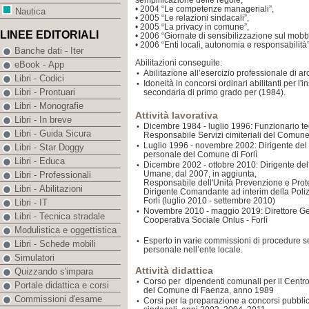
semplificazione delle regole,
• 2004 “Le competenze manageriali”,
Nautica
• 2005 “Le relazioni sindacali”,
• 2005 “La privacy in comune”,
LINEE EDITORIALI
• 2006 “Giornate di sensibilizzazione sul mobb
• 2006 “Enti locali, autonomia e responsabilità”
Banche dati - Iter
Abilitazioni conseguite:
eBook - App
Abilitazione all’esercizio professionale di ar
•
Libri - Codici
Idoneità in concorsi ordinari abilitanti per 
•
Libri - Prontuari
secondaria di primo grado per (1984).
Libri - Monografie
Attività lavorativa
Libri - In breve
Dicembre 1984 - luglio 1996: Funzionario te
•
Libri - Guida Sicura
Responsabile Servizi cimiteriali del Comune 
Luglio 1996 - novembre 2002: Dirigente del
•
Libri - Star Doggy
personale del Comune di Forlì
Libri - Educa
Dicembre 2002 - ottobre 2010: Dirigente del
•
Umane; dal 2007, in aggiunta,
Libri - Professionali
Responsabile dell'Unità Prevenzione e Prot
Libri - Abilitazioni
Dirigente Comandante ad interim della Poli
Forlì (luglio 2010 - settembre 2010)
Libri - IT
Novembre 2010 - maggio 2019: Direttore Ge
•
Libri - Tecnica stradale
Cooperativa Sociale Onlus - Forlì
Modulistica e oggettistica
Esperto in varie commissioni di procedure se
•
Libri - Schede mobili
personale nell’ente locale.
Simulatori
Attività didattica
Quizzando s'impara
Corso per dipendenti comunali per il Centro
•
Portale didattica e corsi
del Comune di Faenza, anno 1989
Commissioni d'esame
Corsi per la preparazione a concorsi pubblic
•