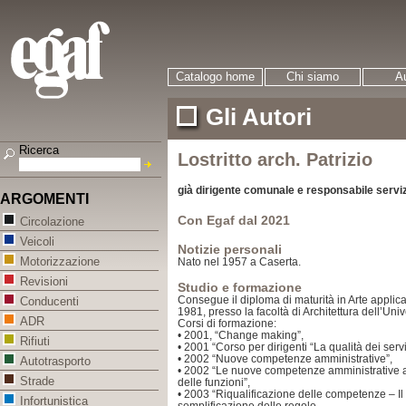
Catalogo home
Chi siamo
Au
Gli Autori
Ricerca
Lostritto arch. Patrizio
già dirigente comunale e responsabile servizi
ARGOMENTI
Con Egaf dal 2021
Circolazione
Veicoli
Notizie personali
Motorizzazione
Nato nel 1957 a Caserta.
Revisioni
Studio e formazione
Consegue il diploma di maturità in Arte applicat
Conducenti
1981, presso la facoltà di Architettura dell’Univ
ADR
Corsi di formazione:
• 2001, “Change making”,
Rifiuti
• 2001 “Corso per dirigenti “La qualità dei servi
• 2002 “Nuove competenze amministrative”,
Autotrasporto
• 2002 “Le nuove competenze amministrative al
Strade
delle funzioni”,
• 2003 “Riqualificazione delle competenze – Il 
Infortunistica