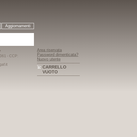
Aggiornamenti
Area riservata
7
Password dimenticata?
061 - CCP:
Nuovo utente
f.it
CARRELLO
VUOTO