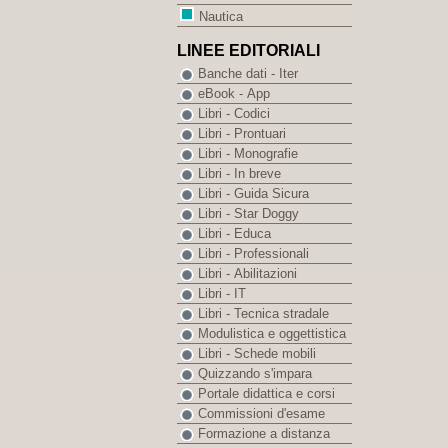
Nautica
LINEE EDITORIALI
Banche dati - Iter
eBook - App
Libri - Codici
Libri - Prontuari
Libri - Monografie
Libri - In breve
Libri - Guida Sicura
Libri - Star Doggy
Libri - Educa
Libri - Professionali
Libri - Abilitazioni
Libri - IT
Libri - Tecnica stradale
Modulistica e oggettistica
Libri - Schede mobili
Quizzando s'impara
Portale didattica e corsi
Commissioni d'esame
Formazione a distanza