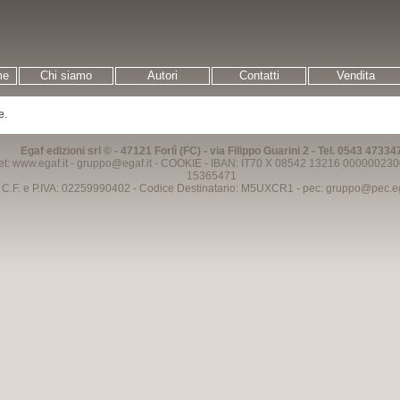
me
Chi siamo
Autori
Contatti
Vendita
e.
Egaf edizioni srl © - 47121 Forlì (FC) - via Filippo Guarini 2 - Tel. 0543 47334
et: www.egaf.it -
gruppo@egaf.it
-
COOKIE
- IBAN: IT70 X 08542 13216 000000230
15365471
C.F. e P.IVA: 02259990402 - Codice Destinatario: M5UXCR1 - pec:
gruppo@pec.ega