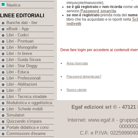
minuscole/maiuscole);
Nautica
se
è già registrato
e
non ricorda
nome uten
Password smarrita
servizio
se
non è registrato
prenda nota del
nume
LINEE EDITORIALI
Sch
libro che ha acquistato e lo riporti nella
Banche dati - Iter
indiretti
eBook - App
Libri - Codici
Libri - Prontuari
Libri - Monografie
Deve fare login per accedere ai contenuti rise
Libri - In breve
Libri - Guida Sicura
Area riservata
Libri - Star Doggy
Libri - Educa
Password dimenticata?
Libri - Professionali
Libri - Abilitazioni
Nuovo utente
Libri - IT
Libri - Tecnica stradale
Modulistica e oggettistica
Egaf edizioni srl © - 47121 F
Libri - Schede mobili
Simulatori
Internet: www.egaf.it -
gruppo@
Quizzando s'impara
0000002
Portale didattica e corsi
C.F. e P.IVA: 022599904
Commissioni d'esame