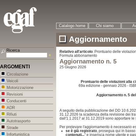
Catalogo home
Chi siamo
Au
Aggiornamento
Ricerca
Relativo all'articolo
: Prontuario delle violazion
Formula abbonamento
Aggiornamento n. 5
ARGOMENTI
25 Giugno 2026
Circolazione
Veicoli
Prontuario delle violazioni alla 
69a edizione - gennaio 2026 - IS
Motorizzazione
Revisioni
Aggiornamento n. 5 del
Conducenti
ADR
A seguito della pubblicazione del DD 10.6.202
Rifiuti
31.12.2026 la scadenza della revisione dei tratt
dall'1.1.2017 al 31.12.2019 sono apportare le 
Autotrasporto
Per prelevare l'aggiornamento è necessario ess
Strade
se è già registrato
, prosegua qui in basso 
Infortunistica
contenuti...
" e inserisca nome utente e pa