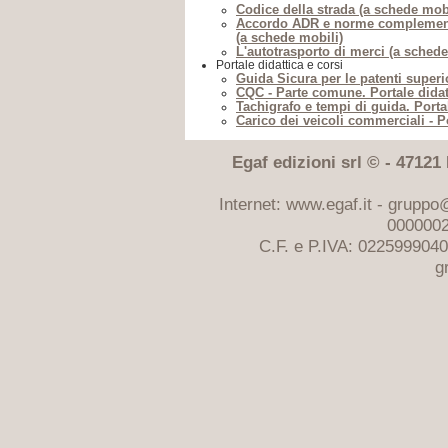
Codice della strada (a schede mobi
Accordo ADR e norme complementa
(a schede mobili)
L'autotrasporto di merci (a schede
Portale didattica e corsi
Guida Sicura per le patenti superio
CQC - Parte comune. Portale didat
Tachigrafo e tempi di guida. Porta
Carico dei veicoli commerciali - Po
Egaf edizioni srl © - 47121 F
Internet: www.egaf.it -
gruppo@
0000002
C.F. e P.IVA: 022599904
g