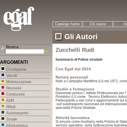
Catalogo home
Chi siamo
Au
Gli Autori
Ricerca
Zucchelli Rudi
funzionario di Polizia stradale
ARGOMENTI
Con Egaf dal 2014
Circolazione
Veicoli
Notizie personali
Nato a Campiglia Marittima (LI) nel 1971, coniu
Motorizzazione
Revisioni
Studio e formazione
Diplomato presso l’ Istituto Professionale per l’
Conducenti
Piombino (LI) come Tecnico Elettronico Indust
Partecipante a vari corsi e aggiornamenti sul t
ADR
sull’autotrasporto nazionale ed Internazional
Rifiuti
specialità Polizia Stradale.
Autotrasporto
Attività lavorativa
Strade
Si arruola come Ausiliario nella Polizia di Sta
servizio operativo: nella Sottosezione Autostr
Infortunistica