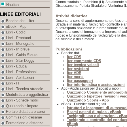
Commissariato di Piombino (LI). Attualmente pr
Nautica
Distaccamento Polizia Stradale di Venturina (LI
LINEE EDITORIALI
Attività didattica
Docente a corsi di aggiornamento professional
Banche dati - Iter
Stradale in materia di tachigrafo (controllo e a
eBook - App
autotrasporto nazionale e internazionale e AD
Docente a corsi di formazione a imprese di aut
Libri - Codici
riposo e funzionamento del tachigrafo e la d
Libri - Prontuari
del veicolo e della merce.
Libri - Monografie
Pubblicazioni
Libri - In breve
Banche dati
Libri - Guida Sicura
Iter CDS
Libri - Star Doggy
Iter commento CDS
Iter tecnica veicoli
Libri - Educa
Iter revisioni
Libri - Professionali
Iter ADR
Iter merci
Libri - Abilitazioni
Iter passeggeri
Libri - IT
Iter infortunistica e assicurazioni
App - Applicazioni per dispositivi mobili
Libri - Tecnica stradale
Quizzando Consulente automobili
Modulistica e oggettistica
Quizzando Ispettore revisioni veic
Quizzando Scorte - App
Libri - Schede mobili
eBook - Pubblicazioni digitali
Quizzando s'impara
Istruttori e insegnanti di autoscuo
Portale didattica e corsi
Esami patenti di guida - eBook
Tachigrafi: uso e alterazioni - eBo
Commissioni d'esame
Tachigrafo e controllo del conduce
Formazione a distanza
eBook