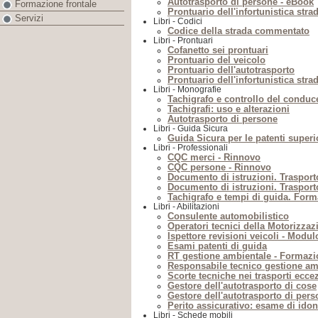
Autotrasporto di persone - eBook
Formazione frontale
Prontuario dell'infortunistica stra
Servizi
Libri - Codici
Codice della strada commentato
Libri - Prontuari
Cofanetto sei prontuari
Prontuario del veicolo
Prontuario dell'autotrasporto
Prontuario dell'infortunistica stra
Libri - Monografie
Tachigrafo e controllo del conduce
Tachigrafi: uso e alterazioni
Autotrasporto di persone
Libri - Guida Sicura
Guida Sicura per le patenti superi
Libri - Professionali
CQC merci - Rinnovo
CQC persone - Rinnovo
Documento di istruzioni. Trasport
Documento di istruzioni. Trasport
Tachigrafo e tempi di guida. Forma
Libri - Abilitazioni
Consulente automobilistico
Operatori tecnici della Motorizzaz
Ispettore revisioni veicoli - Modul
Esami patenti di guida
RT gestione ambientale - Formazi
Responsabile tecnico gestione am
Scorte tecniche nei trasporti ecce
Gestore dell'autotrasporto di cose
Gestore dell'autotrasporto di per
Perito assicurativo: esame di idon
Libri - Schede mobili