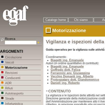
Catalogo home
Chi siamo
Au
Motorizzazione
Ricerca
Vigilanza e ispezioni dell
Guida operativa per la vigilanza sulle attività
ARGOMENTI
Coordinamento:
Circolazione
Biagetti ing. Emanuele
Veicoli
Autori (in ordine quantitativo di contributi):
Biagetti ing. Emanuele
Motorizzazione
Goffredo dott. Felice
Revisioni
Ferrannini avv. Giuseppina
Vecchio Domanti ing. Alberto
Conducenti
Protospataro dott. Giandomenico
Danieli ing. Roberto
ADR
Rifiuti
CONTENUTO
Autotrasporto
La vigilanza e le ispezioni delle attività nel s
Direzione generale della motorizzazione costi
Strade
dell’Amministrazione per mantenere alto il livello
Infortunistica
cittadino, in relazione soprattutto alla sicurez