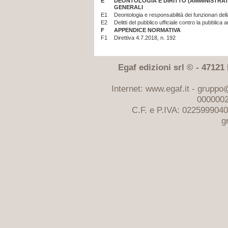
E
DEONTOLOGIA E DIRITTO (AMMINISTRATIV
GENERALI
E1
Deontologia e responsabilità dei funzionari del
E2
Delitti del pubblico ufficiale contro la pubblica
F
APPENDICE NORMATIVA
F1
Direttiva 4.7.2018, n. 192
Egaf edizioni srl © - 47121 F
Internet: www.egaf.it -
gruppo@
0000002
C.F. e P.IVA: 022599904
g