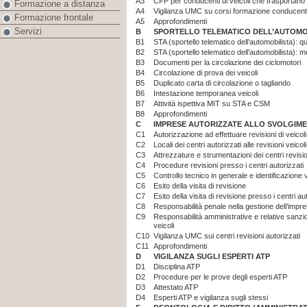
A3
CFP per conducenti di veicoli che trasportano
Formazione a distanza
A4
Vigilanza UMC su corsi formazione conducent
Formazione frontale
A5
Approfondimenti
Servizi
B
SPORTELLO TELEMATICO DELL’AUTOMOB
B1
STA (sportello telematico dell’automobilista): qu
B2
STA (sportello telematico dell’automobilista): m
B3
Documenti per la circolazione dei ciclomotori
B4
Circolazione di prova dei veicoli
B5
Duplicato carta di circolazione o tagliando
B6
Intestazione temporanea veicoli
B7
Attività ispettiva MIT su STA e CSM
B8
Approfondimenti
C
IMPRESE AUTORIZZATE ALLO SVOLGIME
C1
Autorizzazione ad effettuare revisioni di veicoli 
C2
Locali dei centri autorizzati alle revisioni veicoli
C3
Attrezzature e strumentazioni dei centri revisio
C4
Procedure revisioni presso i centri autorizzati
C5
Controllo tecnico in generale e identificazione ve
C6
Esito della visita di revisione
C7
Esito della visita di revisione presso i centri au
C8
Responsabilità penale nella gestione dell’impres
C9
Responsabilità amministrative e relative sanzion
veicoli
C10
Vigilanza UMC sui centri revisioni autorizzati
C11
Approfondimenti
D
VIGILANZA SUGLI ESPERTI ATP
D1
Disciplina ATP
D2
Procedure per le prove degli esperti ATP
D3
Attestato ATP
D4
Esperti ATP e vigilanza sugli stessi